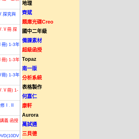
地理
齊斌
Ⅳ.探究與
題庫光碟Creo
.Ⅴ冊.探
國中二年級
備課素材
) 1-3年
超級函授
Topaz
) 1-3年
南一版
) 1-3年
分析系統
表格製作
Ⅴ冊) 1-
何嘉仁
選修Ⅰ.Ⅱ
康軒
Aurora
F講義 函授
萬試通
三貝德
D(10DV