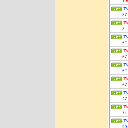
10
T
87
T
8
T
62
T
67
T
62
T
67
T
47
T
74
T
90