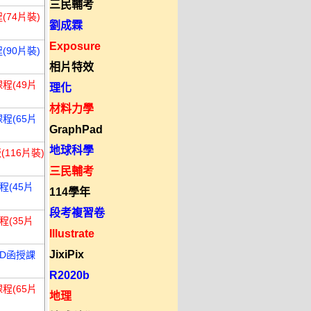
三民輔考
(74片裝)
劉成霖
Exposure
(90片裝)
相片特效
程(49片
理化
材料力學
程(65片
GraphPad
地球科學
116片裝)
三民輔考
程(45片
114學年
段考複習卷
程(35片
Illustrate
JixiPix
VD函授課
R2020b
程(65片
地理