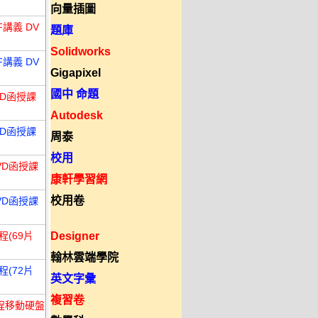
向量插圖
F講義 DV
題庫
Solidworks
F講義 DV
Gigapixel
國中 命題
VD函授課
Autodesk
VD函授課
周泰
校用
VD函授課
康軒學習網
校用卷
VD函授課
程(69片
Designer
翰林雲端學院
程(72片
英文字彙
複習卷
課程移動硬盤