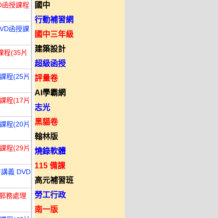
VD函授課程
國中
行動補習網
DVD函授課
國中三年級
建築設計
課程(35片
超級函授
課程(25片
評量卷
AI學霸網
課程(17片
志光
黑貓卷
課程(20片
翰林版
課程(29片
燒錄軟體
115 備課
講義 DVD
高元補習班
勞工行政
、郵務處理
南一版