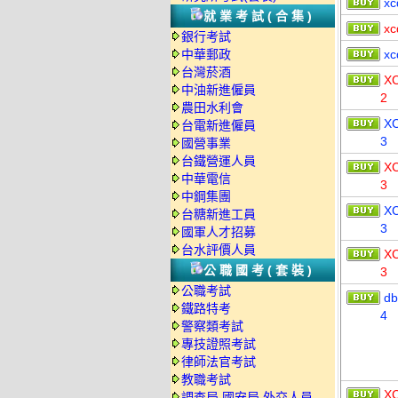
xc
就業考試(合集)
xc
銀行考試
中華郵政
xc
台灣菸酒
X
中油新進僱員
2
農田水利會
X
台電新進僱員
3
國營事業
台鐵營運人員
X
中華電信
3
中鋼集團
X
台糖新進工員
3
國軍人才招募
台水評價人員
X
公職國考(套裝)
3
公職考試
db
鐵路特考
4
警察類考試
專技證照考試
律師法官考試
教職考試
X
調查局.國安局.外交人員