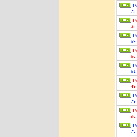
T
73
T
35
T
59
T
66
T
61
T
49
T
79
T
96
T
79