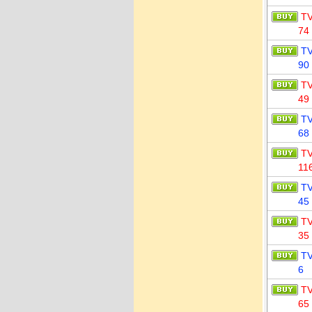
T
74
T
90
T
49
T
68
T
11
T
45
T
35
T
6
T
65