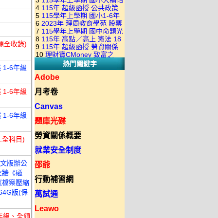
3
115學年上學期 國小大補帖
康軒版 國語+數學+社會+生活
+自然 1-6年級 教學光碟DVD
4
115年 超級函授 公共政策
翰林版 國語+數學+社會+生活
+自然 1-6年級 教學光碟DVD
版(3DVD)
5
115學年上學期 國小1-6年
22堂課+總複習 張楚老師 含
+自然 1-6年級 教學光碟DVD
版(3DVD)
6
2023年 理周教育學苑 股票
級 習作解答(含康軒.南一.翰林
PDF講義 函授DVD(9DVD)
版(3DVD)
7
115學年上學期 國中命題光
當沖煉金術 主講：朱家泓 國
全版本.全科目)合輯版 DVD版
8
115年 高點／高上 憲法 18
碟 翰林版 英文科 1-3年級 題
語發音 DVD版
源全收錄)
9
115年 超級函授 勞資關係
堂課 宗台大老師 含PDF講義
庫光碟
10
理財寶CMoney 致富之
概要 11堂課+總複習 陸川老
函授DVD(8DVD)【適用於律
熱門關鍵字
道：上班族飆股攻略班 主
師 含PDF講義 函授
1-6年級
師司法考試】
講：朱家泓+林穎 國語發音
DVD(5DVD)
Adobe
DVD版
1-6年級
月考卷
Canvas
1-6年級
題庫光碟
勞資關係概要
.全科目)
就業安全制度
新中文版辦公
邵爺
火牆《磁
行動補習網
《檔案壓縮
4G版(保
萬試通
Leawo
全年級、全領