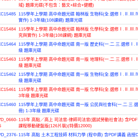
域) 題庫光碟(不包含：藝文+綜合+健體)
XC15485
115學年上學期 高中命題光碟 翰林版 生物科(全.選修Ⅰ.Ⅱ.Ⅲ.
實作) 1-3年級(108課綱) 題庫光碟
XC15484
115學年上學期 高中命題光碟 翰林版 化學科(全.選修Ⅰ.Ⅱ.Ⅲ.Ⅳ
究與實作) 1-3年級(108課綱) 題庫光碟
XC15464
115學年上學期 高中命題光碟 南一版 歷史科(一.二.三.選修Ⅰ.Ⅱ冊
級 題庫光碟
XC15463
115學年上學期 高中命題光碟 南一版 地理科(一.二.三.選修Ⅰ.Ⅱ冊
級 題庫光碟
XC15462
115學年上學期 高中命題光碟 南一版 生物科(全.選修Ⅰ.Ⅱ.Ⅲ.Ⅳ冊
級 題庫光碟
XC15461
115學年上學期 高中命題光碟 南一版 化學科(全.選修Ⅰ.Ⅱ.Ⅲ.Ⅳ.
3年級 題庫光碟
XC15460
115學年上學期 高中命題光碟 南一版 公民與社會科(一.二.三.
冊) 1-3年級 題庫光碟
VD_0660-
115年 高點／高上 司法官-律師司法官(選試勞動社會法) 含PD
6
課程移動硬盤版(126片裝)(特價12000)
VD_2376-
115年 高點 土木工程技師 材料力學 (程中鼎) 含PDF講義 函授DV