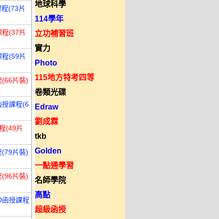
地球科學
程(73片
114學年
程(37片
立功補習班
實力
程(59片
Photo
115地方特考四等
(66片裝)
卷類光碟
函授課程(6
Edraw
劉成霖
程(49片
tkb
Golden
(79片裝)
一點通學習
(96片裝)
名師學院
高點
VD函授課程
超級函授