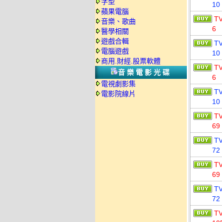
字型
10
蘋果電腦
T
音樂、歌曲
6
醫學相關
遊戲合輯
T
電腦遊戲
10
商用.財經.股票軟體
T
音樂電影光碟
6
電視劇影集
T
電影院線片
10
T
69
T
72
T
69
T
72
T