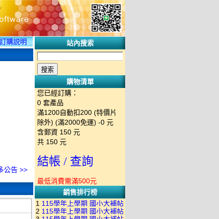
訂購説明
站內搜索
購物清單
您已經訂購：
0
套產品
滿1200自動扣200 (特價片
除外) (滿2000免運)
-0 元
含郵資
150
元
共
150
元
結帳 / 查詢
多公告 >>
最低消費需滿500元
銷售排行榜
1
115學年上學期 國小大補帖
2
115學年上學期 國小大補帖
南一版 國語+數學+社會+生活