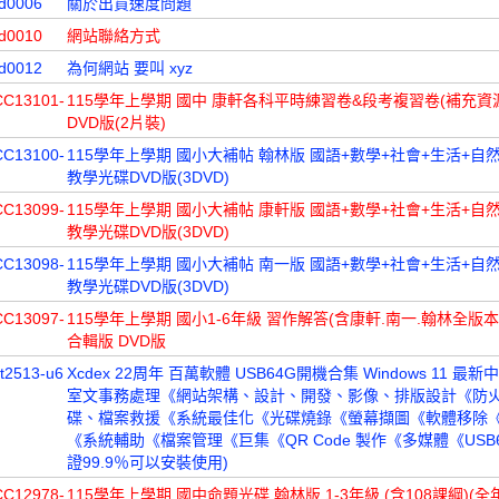
d0006
關於出貨速度問題
d0010
網站聯絡方式
d0012
為何網站 要叫 xyz
CC13101-
115學年上學期 國中 康軒各科平時練習卷&段考複習卷(補充資
DVD版(2片裝)
CC13100-
115學年上學期 國小大補帖 翰林版 國語+數學+社會+生活+自然 
教學光碟DVD版(3DVD)
CC13099-
115學年上學期 國小大補帖 康軒版 國語+數學+社會+生活+自然 
教學光碟DVD版(3DVD)
CC13098-
115學年上學期 國小大補帖 南一版 國語+數學+社會+生活+自然 
教學光碟DVD版(3DVD)
CC13097-
115學年上學期 國小1-6年級 習作解答(含康軒.南一.翰林全版本
合輯版 DVD版
t2513-u6
Xcdex 22周年 百萬軟體 USB64G開機合集 Windows 11 最
室文事務處理《網站架構、設計、開發、影像、排版設計《防
碟、檔案救援《系統最佳化《光碟燒錄《螢幕擷圖《軟體移除
《系統輔助《檔案管理《巨集《QR Code 製作《多媒體《USB6
證99.9％可以安裝使用)
CC12978-
115學年上學期 國中命題光碟 翰林版 1-3年級 (含108課綱)(