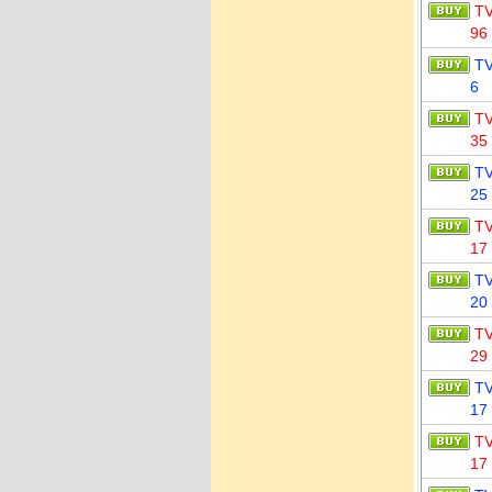
T
96
T
6
T
35
T
25
T
17
T
20
T
29
T
17
T
17