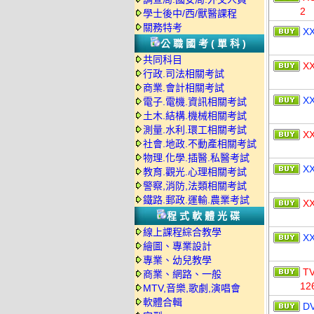
2
學士後中/西/獸醫課程
關務特考
X
公職國考(單科)
共同科目
X
行政.司法相關考試
商業.會計相關考試
X
電子.電機.資訊相關考試
土木.結構.機械相關考試
測量.水利.環工相關考試
X
社會.地政.不動產相關考試
物理.化學.插醫.私醫考試
X
教育.觀光.心理相關考試
警察,消防,法類相關考試
鐵路.郵政.運輸.農業考試
X
程式軟體光碟
線上課程綜合教學
X
繪圖、專業設計
專業、幼兒教學
T
商業、網路、一般
12
MTV,音樂,歌劇,演唱會
軟體合輯
D