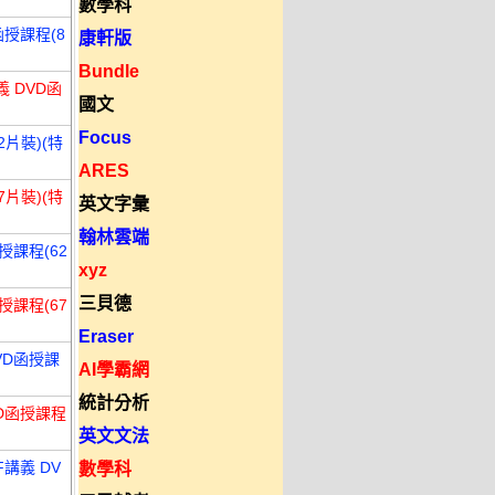
數學科
函授課程(8
康軒版
Bundle
義 DVD函
國文
Focus
2片裝)(特
ARES
7片裝)(特
英文字彙
翰林雲端
授課程(62
xyz
三貝德
授課程(67
Eraser
VD函授課
AI學霸網
統計分析
VD函授課程
英文文法
講義 DV
數學科