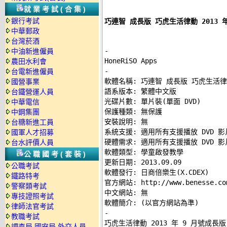
就業考試(合集)
銀行考試
巧連智 成長版 巧虎生活律動 2013 
中華郵政
台灣菸酒
-
中油新進僱員
農田水利會
-
台電新進僱員

軟體名稱: 巧連智 成長版 巧虎生活律動 
國營事業
語系版本: 繁體中文版 

台鐵營運人員
光碟片數: 單片裝(單面 DVD) 

中華電信
保護種類: 無保護 

中鋼集團
安裝說明: 無 

台糖新進工員
系統支援: 適用所有支援播放 DVD 影
國軍人才招募
硬體需求: 適用所有支援播放 DVD 影
台水評價人員
軟體類型: 學童啟發教學 

公職國考(套裝)
更新日期: 2013.09.09 

公職考試
軟體發行: 日商倍樂生(X.CDEX) 

鐵路特考
官方網站: http://www.benesse.com.
警察類考試
中文網站: 無 

專技證照考試
律師法官考試
-
教職考試

巧虎生活律動 2013 年 9 月號成長
調查局.國安局.外交人員