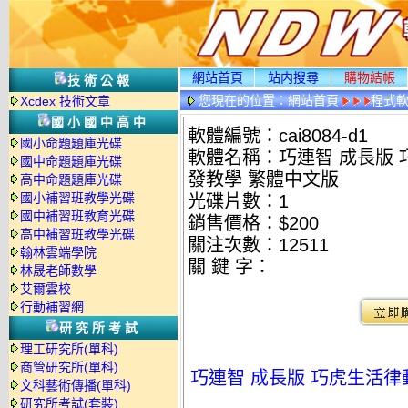
網站首頁
站内搜尋
購物結帳
技術公報
您現在的位置：
網站首頁
程式
Xcdex 技術文章
國小國中高中
軟體編號：cai8084-d1
國小命題題庫光碟
軟體名稱：巧連智 成長版 巧虎
國中命題題庫光碟
發教學 繁體中文版
高中命題題庫光碟
國小補習班教學光碟
光碟片數：1
國中補習班教育光碟
銷售價格：$200
高中補習班教學光碟
關注次數：
12511
翰林雲端學院
關 鍵 字：
林晟老師數學
艾爾雲校
行動補習網
研究所考試
理工研究所(單科)
商管研究所(單科)
巧連智 成長版 巧虎生活律動 
文科藝術傳播(單科)
研究所考試(套裝)