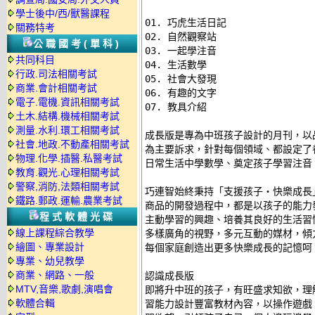
學士後中/西/獸醫課程
01. 巧虎生活日記 

關務特考
02. 自然觀察站 

公職國考(單科)
03. 一起學注音 

共同科目
04. 生活數學 

行政.司法相關考試
05. 社會大發現 

商業.會計相關考試
06. 有趣的文字 

電子.電機.資訊相關考試
07. 教具介紹 

土木.結構.機械相關考試
測量.水利.環工相關考試
成長版是專為中班孩子設計的月刊，以
社會.地政.不動產相關考試
為主要訴求，針對每個領域、都設定了
物理.化學.插醫.私醫考試
日常生活中學數學、奠定孩子學習注音，
教育.觀光.心理相關考試
警察,消防,法類相關考試
巧連智始終秉持「支援孩子‧快樂成長
鐵路.郵政.運輸.農業考試
商品的開發過程中，都是以孩子的能力
程式軟體光碟
主動學習的興趣、培養其良好的生活習
線上課程綜合教學
多樣廣角的視野，多元互動的媒材，傾
繪圖、專業設計
每個家庭創造出更多快樂成長的記憶呵！
專業、幼兒教學
商業、網路、一般
認識成長版 

MTV,音樂,歌劇,演唱會
即將升中班的孩子，有旺盛求知欲，理
軟體合輯
習能力設計豐富教材內容，以操作遊戲、D