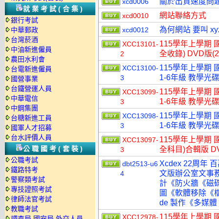
關於出貨速度問
xcd0006
就業考試(合集)
網站聯絡方式
xcd0010
銀行考試
為何網站 要叫 xy
中華郵政
xcd0012
台灣菸酒
115學年上學期
XCC13101-
中油新進僱員
全收錄) DVD版(
2
農田水利會
115學年上學期 
XCC13100-
台電新進僱員
1-6年級 教學光碟
3
國營事業
台鐵營運人員
115學年上學期 
XCC13099-
中華電信
1-6年級 教學光碟
3
中鋼集團
115學年上學期 
XCC13098-
台糖新進工員
1-6年級 教學光碟
3
國軍人才招募
台水評價人員
115學年上學期 
XCC13097-
公職國考(套裝)
全科目)合輯版 D
3
公職考試
Xcdex 22周年 
dbt2513-u6
鐵路特考
文版辦公室文事
4
警察類考試
計《防火牆《磁
專技證照考試
圖《軟體移除《檔
律師法官考試
de 製作《多媒體
教職考試
115學年上學期 國
XCC12978-
調查局.國安局.外交人員