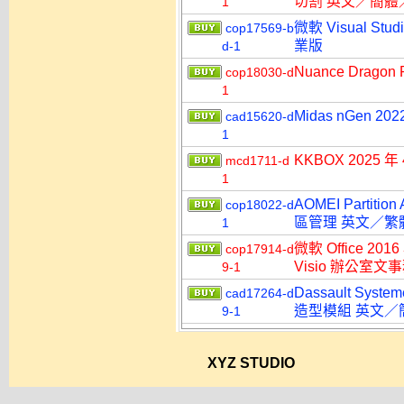
切割 英文／簡體
1
微軟 Visual Stu
cop17569-b
業版
d-1
Nuance Dragon
cop18030-d
1
Midas nGen 2
cad15620-d
1
KKBOX 2025
mcd1711-d
1
AOMEI Partitio
cop18022-d
區管理 英文／繁
1
微軟 Office 2016
cop17914-d
Visio 辦公室
9-1
Dassault Syst
cad17264-d
造型模組 英文／
9-1
XYZ STUDIO