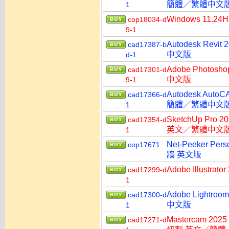
簡體／繁體中文
1
Windows 11.2
cop18034-d
9-1
Autodesk R
cad17387-b
中文版
d-1
Adobe Photo
cad17301-d
中文版
9-1
Autodesk Aut
cad17366-d
簡體／繁體中文
1
SketchUp Pro 
cad17354-d
英文／繁體中文
1
Net-Peeker P
cop17671
牆 英文版
Adobe Illust
cad17299-d
1
Adobe Lightr
cad17300-d
中文版
1
Mastercam 202
cad17271-d