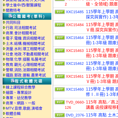
級、全領域) 題
2
學士後中/西/獸醫課程
關務特考
115學年上學期 
XXC15485
公職國考(單科)
探究與實作) 1-3
共同科目
115學年上學期 
XXC15484
行政.司法相關考試
Ⅴ冊.探究與實作) 
商業.會計相關考試
115學年上學期 
XXC15464
電子.電機.資訊相關考試
冊) 1-3年級 題
土木.結構.機械相關考試
測量.水利.環工相關考試
115學年上學期 
XXC15463
社會.地政.不動產相關考試
冊) 1-3年級 題
物理.化學.插醫.私醫考試
115學年上學期 
XXC15462
教育.觀光.心理相關考試
冊) 1-3年級 題
警察,消防,法類相關考試
鐵路.郵政.運輸.農業考試
115學年上學期 
XXC15461
程式軟體光碟
Ⅴ冊) 1-3年級 
線上課程綜合教學
115學年上學期 
XXC15460
繪圖、專業設計
修Ⅰ.Ⅱ冊) 1-3
專業、幼兒教學
115年 高點／高
TVD_0660-
商業、網路、一般
講義 函授課程移動硬
126
MTV,音樂,歌劇,演唱會
軟體合輯
115年 高點 土
DVD_2376-