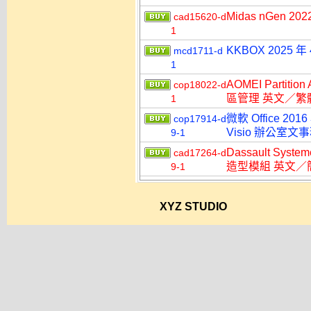
Midas nGen 2
cad15620-d
1
KKBOX 2025
mcd1711-d
1
AOMEI Partitio
cop18022-d
區管理 英文／繁
1
微軟 Office 2016
cop17914-d
Visio 辦公室
9-1
Dassault Syst
cad17264-d
造型模組 英文／
9-1
XYZ STUDIO