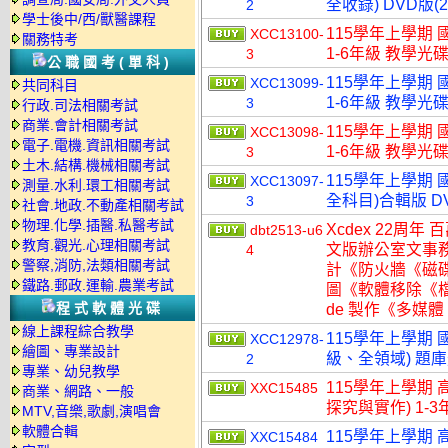
全收錄) DVD版(
2
學士後中/西/獸醫課程
115學年上學期 
XCC13100-
關務特考
1-6年級 教學光碟
3
公職國考(單科)
115學年上學期 
XCC13099-
共同科目
1-6年級 教學光碟
3
行政.司法相關考試
商業.會計相關考試
115學年上學期 
XCC13098-
電子.電機.資訊相關考試
1-6年級 教學光碟
3
土木.結構.機械相關考試
115學年上學期 
XCC13097-
測量.水利.環工相關考試
全科目)合輯版 D
3
社會.地政.不動產相關考試
物理.化學.插醫.私醫考試
Xcdex 22周年 
dbt2513-u6
教育.觀光.心理相關考試
文版辦公室文事
4
警察,消防,法類相關考試
計《防火牆《磁
鐵路.郵政.運輸.農業考試
圖《軟體移除《檔
程式軟體光碟
de 製作《多媒體
線上課程綜合教學
115學年上學期 國
XCC12978-
繪圖、專業設計
級、全領域) 題
2
專業、幼兒教學
115學年上學期 
XXC15485
商業、網路、一般
探究與實作) 1-3
MTV,音樂,歌劇,演唱會
軟體合輯
115學年上學期 
XXC15484