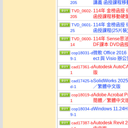
講義 函授課程移動硬
205
114年 金榜函授
TVD_0602-
函授課程移動硬盤版(
205
114年 金榜函授
TVD_0601-
函授課程(25片裝)
25
114年 Sens
TVD_0600-
DF課本 DVD函授
14
微軟 Office 2016
cop18031-d
ect 與 Visi
9-1
Autodesk A
cad17361-d
版
1
SolidWorks
cad17425-b
／繁體中文版
d-1
Adobe Acroba
cop18019-d
簡體／繁體中文
1
Windows 11.2
cop18034-d
9-1
Autodesk R
cad17387-b