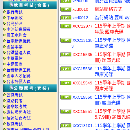
關於出貨速度問
xcd0006
就業考試(合集)
網站聯絡方式
xcd0010
銀行考試
為何網站 要叫 xy
中華郵政
xcd0012
台灣菸酒
115學年上學期 
XCC12977
中油新進僱員
年級 題庫光碟
農田水利會
115學年上學期 
XCC13138-
台電新進僱員
題庫光碟
3
國營事業
台鐵營運人員
115學年上學期 國小
XXC15535
中華電信
冊) 題庫光碟
中鋼集團
115學年上學期 國
XXC15536
台糖新進工員
題庫光碟
國軍人才招募
台水評價人員
115學年上學期 國
XXC15549
公職國考(套裝)
題庫光碟
公職考試
115學年上學期 國小
XXC15550
鐵路特考
冊) 題庫光碟
警察類考試
115學年上學期 國小
XXC15551
專技證照考試
5.7.9冊) 題庫光
律師法官考試
教職考試
115學年上學期
XCC13101-
調查局.國安局.外交人員