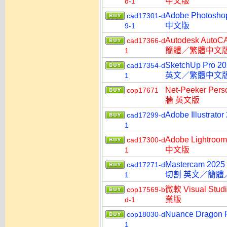
中文版
d-1
Adobe Photo
cad17301-d
中文版
9-1
Autodesk Aut
cad17366-d
簡體／繁體中文
1
SketchUp Pro 
cad17354-d
英文／繁體中文
1
Net-Peeker P
cop17671
牆 英文版
Adobe Illust
cad17299-d
1
Adobe Lightr
cad17300-d
中文版
1
Mastercam 202
cad17271-d
切割 英文／簡體
1
微軟 Visual Stu
cop17569-b
業版
d-1
Nuance Dragon
cop18030-d
1