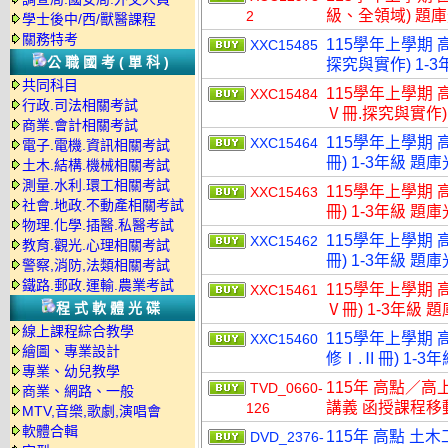
級、全領域) 題
2
學士後中/西/獸醫課程
關務特考
115學年上學期 
XXC15485
公職國考(單科)
探究與實作) 1-3
共同科目
115學年上學期 
XXC15484
行政.司法相關考試
Ⅴ冊.探究與實作) 
商業.會計相關考試
115學年上學期 
XXC15464
電子.電機.資訊相關考試
冊) 1-3年級 題
土木.結構.機械相關考試
測量.水利.環工相關考試
115學年上學期 
XXC15463
社會.地政.不動產相關考試
冊) 1-3年級 題
物理.化學.插醫.私醫考試
115學年上學期 
XXC15462
教育.觀光.心理相關考試
冊) 1-3年級 題
警察,消防,法類相關考試
鐵路.郵政.運輸.農業考試
115學年上學期 
XXC15461
程式軟體光碟
Ⅴ冊) 1-3年級 
線上課程綜合教學
115學年上學期 
XXC15460
繪圖、專業設計
修Ⅰ.Ⅱ冊) 1-3
專業、幼兒教學
115年 高點／高
TVD_0660-
商業、網路、一般
講義 函授課程移動硬
126
MTV,音樂,歌劇,演唱會
軟體合輯
115年 高點 土
DVD_2376-