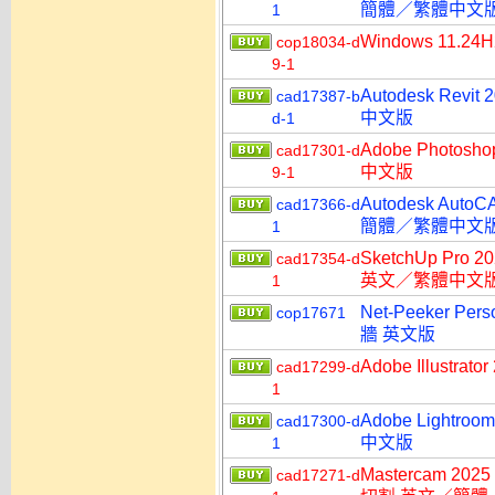
簡體／繁體中文
1
Windows 11.2
cop18034-d
9-1
Autodesk R
cad17387-b
中文版
d-1
Adobe Photo
cad17301-d
中文版
9-1
Autodesk Aut
cad17366-d
簡體／繁體中文
1
SketchUp Pro 
cad17354-d
英文／繁體中文
1
Net-Peeker P
cop17671
牆 英文版
Adobe Illust
cad17299-d
1
Adobe Lightr
cad17300-d
中文版
1
Mastercam 202
cad17271-d