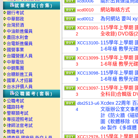
關於出貨速度問
xcd0006
就業考試(合集)
網站聯絡方式
xcd0010
銀行考試
為何網站 要叫 xy
中華郵政
xcd0012
台灣菸酒
115學年上學期
XCC13101-
中油新進僱員
全收錄) DVD版(
2
農田水利會
115學年上學期 
XCC13100-
台電新進僱員
1-6年級 教學光碟
3
國營事業
台鐵營運人員
115學年上學期 
XCC13099-
中華電信
1-6年級 教學光碟
3
中鋼集團
115學年上學期 
XCC13098-
台糖新進工員
1-6年級 教學光碟
3
國軍人才招募
台水評價人員
115學年上學期 
XCC13097-
公職國考(套裝)
全科目)合輯版 D
3
公職考試
Xcdex 22周年 
dbt2513-u6
鐵路特考
文版辦公室文事
4
警察類考試
計《防火牆《磁
專技證照考試
圖《軟體移除《檔
律師法官考試
de 製作《多媒體
教職考試
115學年上學期 國
XCC12978-
調查局.國安局.外交人員