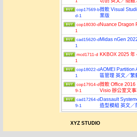
切割 英文／簡體
1
微軟 Visual Stu
cop17569-b
業版
d-1
Nuance Dragon
cop18030-d
1
Midas nGen 2
cad15620-d
1
KKBOX 2025
mcd1711-d
1
AOMEI Partitio
cop18022-d
區管理 英文／繁
1
微軟 Office 2016
cop17914-d
Visio 辦公室
9-1
Dassault Syst
cad17264-d
造型模組 英文／
9-1
XYZ STUDIO