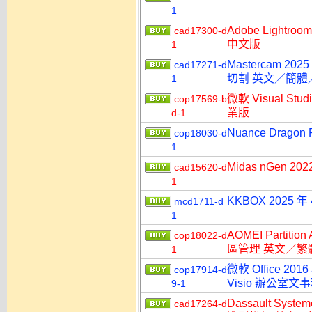
1
Adobe Lightr
cad17300-d
中文版
1
Mastercam 202
cad17271-d
切割 英文／簡體
1
微軟 Visual Stu
cop17569-b
業版
d-1
Nuance Dragon
cop18030-d
1
Midas nGen 2
cad15620-d
1
KKBOX 2025
mcd1711-d
1
AOMEI Partitio
cop18022-d
區管理 英文／繁
1
微軟 Office 2016
cop17914-d
Visio 辦公室
9-1
Dassault Syst
cad17264-d