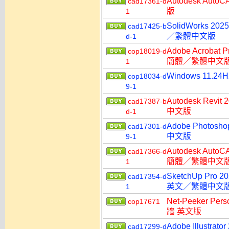
Autodesk A
cad17361-d
版
1
SolidWorks
cad17425-b
／繁體中文版
d-1
Adobe Acroba
cop18019-d
簡體／繁體中文
1
Windows 11.2
cop18034-d
9-1
Autodesk R
cad17387-b
中文版
d-1
Adobe Photo
cad17301-d
中文版
9-1
Autodesk Aut
cad17366-d
簡體／繁體中文
1
SketchUp Pro 
cad17354-d
英文／繁體中文
1
Net-Peeker P
cop17671
牆 英文版
Adobe Illust
cad17299-d