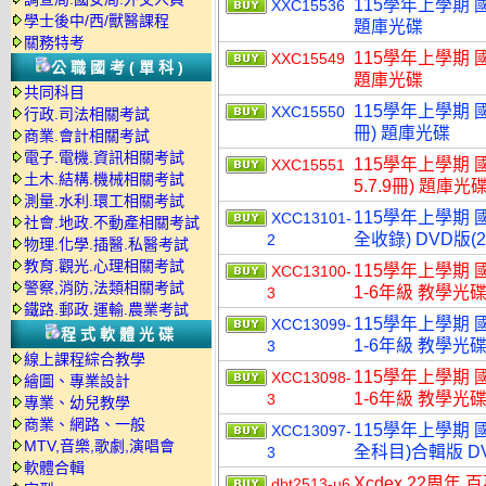
115學年上學期 國
XXC15536
學士後中/西/獸醫課程
題庫光碟
關務特考
115學年上學期 國
XXC15549
公職國考(單科)
題庫光碟
共同科目
115學年上學期 國小
XXC15550
行政.司法相關考試
冊) 題庫光碟
商業.會計相關考試
電子.電機.資訊相關考試
115學年上學期 國小
XXC15551
土木.結構.機械相關考試
5.7.9冊) 題庫光
測量.水利.環工相關考試
115學年上學期
XCC13101-
社會.地政.不動產相關考試
全收錄) DVD版(
2
物理.化學.插醫.私醫考試
教育.觀光.心理相關考試
115學年上學期 
XCC13100-
警察,消防,法類相關考試
1-6年級 教學光碟
3
鐵路.郵政.運輸.農業考試
115學年上學期 
XCC13099-
程式軟體光碟
1-6年級 教學光碟
3
線上課程綜合教學
115學年上學期 
XCC13098-
繪圖、專業設計
1-6年級 教學光碟
3
專業、幼兒教學
商業、網路、一般
115學年上學期 
XCC13097-
MTV,音樂,歌劇,演唱會
全科目)合輯版 D
3
軟體合輯
Xcdex 22周年 
dbt2513-u6