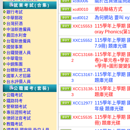
關於出貨速度問
xcd0006
就業考試(合集)
網站聯絡方式
xcd0010
銀行考試
為何網站 要叫 xy
中華郵政
xcd0012
台灣菸酒
115學年上學期 國
XXC15553
中油新進僱員
oray Phonics(
農田水利會
115學年上學期 國小
XXC15552
台電新進僱員
7.9冊) 題庫光碟
國營事業
台鐵營運人員
115學年上學期 
XCC13168-
中華電信
卷)+單元卷+學
2
中鋼集團
+學用+圖形變變變
台糖新進工員
115學年上學期 
XCC13167-
國軍人才招募
題庫光碟
3
台水評價人員
公職國考(套裝)
115學年上學期 
XCC13138-
題庫光碟
3
公職考試
鐵路特考
115學年上學期 
XCC12977
警察類考試
年級 題庫光碟
專技證照考試
115學年上學期 國小
XXC15535
律師法官考試
冊) 題庫光碟
教職考試
調查局.國安局.外交人員