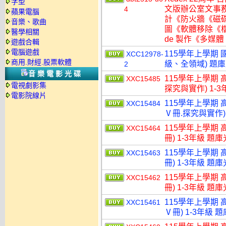
字型
文版辦公室文事
4
蘋果電腦
計《防火牆《磁
音樂、歌曲
圖《軟體移除《檔
醫學相關
de 製作《多媒體
遊戲合輯
電腦遊戲
115學年上學期 國
XCC12978-
商用.財經.股票軟體
級、全領域) 題
2
音樂電影光碟
115學年上學期 
XXC15485
電視劇影集
探究與實作) 1-3
電影院線片
115學年上學期 
XXC15484
Ⅴ冊.探究與實作) 
115學年上學期 
XXC15464
冊) 1-3年級 題
115學年上學期 
XXC15463
冊) 1-3年級 題
115學年上學期 
XXC15462
冊) 1-3年級 題
115學年上學期 
XXC15461
Ⅴ冊) 1-3年級 