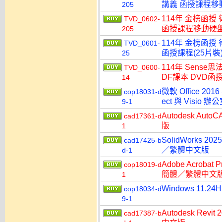
講義 函授課程移動硬
205
114年 金榜函授
TVD_0602-
函授課程移動硬盤版(
205
114年 金榜函授
TVD_0601-
函授課程(25片裝)
25
114年 Sens
TVD_0600-
DF課本 DVD函授
14
微軟 Office 2016
cop18031-d
ect 與 Visi
9-1
Autodesk A
cad17361-d
版
1
SolidWorks
cad17425-b
／繁體中文版
d-1
Adobe Acroba
cop18019-d
簡體／繁體中文
1
Windows 11.2
cop18034-d
9-1
Autodesk R
cad17387-b