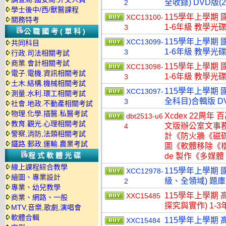
全收錄) DVD版(
2
學士後中/西/獸醫課程
115學年上學期 
XCC13100-
關務特考
1-6年級 教學光碟
3
公職國考(單科)
115學年上學期 
XCC13099-
共同科目
1-6年級 教學光碟
3
行政.司法相關考試
商業.會計相關考試
115學年上學期 
XCC13098-
電子.電機.資訊相關考試
1-6年級 教學光碟
3
土木.結構.機械相關考試
115學年上學期 
XCC13097-
測量.水利.環工相關考試
全科目)合輯版 D
3
社會.地政.不動產相關考試
物理.化學.插醫.私醫考試
Xcdex 22周年 
dbt2513-u6
教育.觀光.心理相關考試
文版辦公室文事
4
警察,消防,法類相關考試
計《防火牆《磁
鐵路.郵政.運輸.農業考試
圖《軟體移除《檔
程式軟體光碟
de 製作《多媒體
線上課程綜合教學
115學年上學期 國
XCC12978-
繪圖、專業設計
級、全領域) 題
2
專業、幼兒教學
115學年上學期 
XXC15485
商業、網路、一般
探究與實作) 1-3
MTV,音樂,歌劇,演唱會
軟體合輯
115學年上學期 
XXC15484