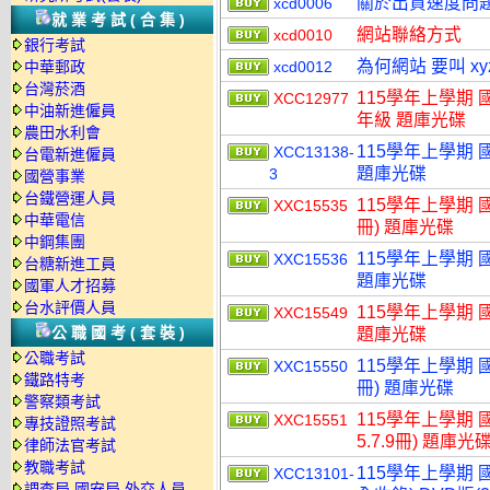
關於出貨速度問
xcd0006
就業考試(合集)
網站聯絡方式
xcd0010
銀行考試
為何網站 要叫 xy
中華郵政
xcd0012
台灣菸酒
115學年上學期 
XCC12977
中油新進僱員
年級 題庫光碟
農田水利會
115學年上學期 
XCC13138-
台電新進僱員
題庫光碟
3
國營事業
台鐵營運人員
115學年上學期 國小
XXC15535
中華電信
冊) 題庫光碟
中鋼集團
115學年上學期 國
XXC15536
台糖新進工員
題庫光碟
國軍人才招募
台水評價人員
115學年上學期 國
XXC15549
公職國考(套裝)
題庫光碟
公職考試
115學年上學期 國小
XXC15550
鐵路特考
冊) 題庫光碟
警察類考試
115學年上學期 國小
XXC15551
專技證照考試
5.7.9冊) 題庫光
律師法官考試
教職考試
115學年上學期
XCC13101-
調查局.國安局.外交人員