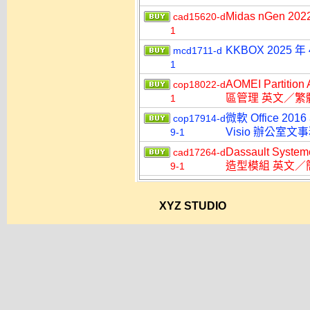
Midas nGen 2
cad15620-d
1
KKBOX 2025
mcd1711-d
1
AOMEI Partitio
cop18022-d
區管理 英文／繁
1
微軟 Office 2016
cop17914-d
Visio 辦公室
9-1
Dassault Syst
cad17264-d
造型模組 英文／
9-1
XYZ STUDIO