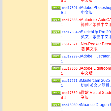
中文版
d-1
Adobe Photo
cad17301-d
中文版
9-1
Autodesk Aut
cad17366-d
簡體／繁體中文
1
SketchUp Pro 
cad17354-d
英文／繁體中文
1
Net-Peeker P
cop17671
牆 英文版
Adobe Illust
cad17299-d
1
Adobe Lightr
cad17300-d
中文版
1
Mastercam 202
cad17271-d
切割 英文／簡體
1
微軟 Visual Stu
cop17569-b
業版
d-1
Nuance Dragon
cop18030-d
1