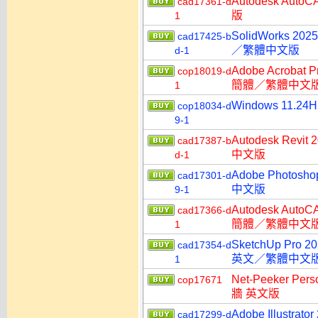
Autodesk A
cad17361-d
版
1
SolidWorks
cad17425-b
／繁體中文版
d-1
Adobe Acroba
cop18019-d
簡體／繁體中文
1
Windows 11.2
cop18034-d
9-1
Autodesk R
cad17387-b
中文版
d-1
Adobe Photo
cad17301-d
中文版
9-1
Autodesk Aut
cad17366-d
簡體／繁體中文
1
SketchUp Pro 
cad17354-d
英文／繁體中文
1
Net-Peeker P
cop17671
牆 英文版
Adobe Illust
cad17299-d