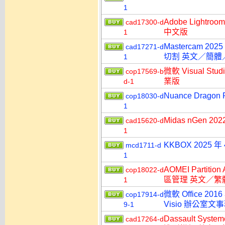
1
Adobe Lightr
cad17300-d
中文版
1
Mastercam 202
cad17271-d
切割 英文／簡體
1
微軟 Visual Stu
cop17569-b
業版
d-1
Nuance Dragon
cop18030-d
1
Midas nGen 2
cad15620-d
1
KKBOX 2025
mcd1711-d
1
AOMEI Partitio
cop18022-d
區管理 英文／繁
1
微軟 Office 2016
cop17914-d
Visio 辦公室
9-1
Dassault Syst
cad17264-d