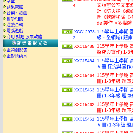
字型
文版辦公室文事
4
蘋果電腦
計《防火牆《磁
音樂、歌曲
圖《軟體移除《檔
醫學相關
de 製作《多媒體
遊戲合輯
電腦遊戲
115學年上學期 國
XCC12978-
商用.財經.股票軟體
級、全領域) 題
2
音樂電影光碟
115學年上學期 
XXC15485
電視劇影集
探究與實作) 1-3
電影院線片
115學年上學期 
XXC15484
Ⅴ冊.探究與實作) 
115學年上學期 
XXC15464
冊) 1-3年級 題
115學年上學期 
XXC15463
冊) 1-3年級 題
115學年上學期 
XXC15462
冊) 1-3年級 題
115學年上學期 
XXC15461
Ⅴ冊) 1-3年級 