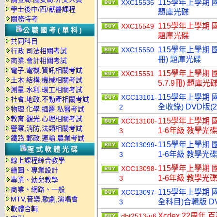
115學年上學期 國
XXC15536
學士後中/西/獸醫課程
題庫光碟
關務特考
115學年上學期 國
XXC15549
公職國考(單科)
題庫光碟
共同科目
115學年上學期 國小
XXC15550
行政.司法相關考試
冊) 題庫光碟
商業.會計相關考試
電子.電機.資訊相關考試
115學年上學期 國小
XXC15551
土木.結構.機械相關考試
5.7.9冊) 題庫光
測量.水利.環工相關考試
115學年上學期
XCC13101-
社會.地政.不動產相關考試
全收錄) DVD版(
2
物理.化學.插醫.私醫考試
教育.觀光.心理相關考試
115學年上學期 
XCC13100-
警察,消防,法類相關考試
1-6年級 教學光碟
3
鐵路.郵政.運輸.農業考試
115學年上學期 
XCC13099-
程式軟體光碟
1-6年級 教學光碟
3
線上課程綜合教學
115學年上學期 
XCC13098-
繪圖、專業設計
1-6年級 教學光碟
3
專業、幼兒教學
商業、網路、一般
115學年上學期 
XCC13097-
MTV,音樂,歌劇,演唱會
全科目)合輯版 D
3
軟體合輯
Xcdex 22周年 
dbt2513-u6