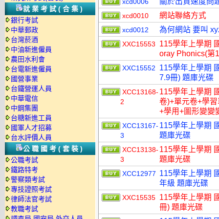
關於出貨速度問
xcd0006
就業考試(合集)
網站聯絡方式
xcd0010
銀行考試
為何網站 要叫 xy
中華郵政
xcd0012
台灣菸酒
115學年上學期 國
XXC15553
中油新進僱員
oray Phonics(
農田水利會
115學年上學期 國小
XXC15552
台電新進僱員
7.9冊) 題庫光碟
國營事業
台鐵營運人員
115學年上學期 
XCC13168-
中華電信
卷)+單元卷+學
2
中鋼集團
+學用+圖形變變變
台糖新進工員
115學年上學期 
XCC13167-
國軍人才招募
題庫光碟
3
台水評價人員
公職國考(套裝)
115學年上學期 
XCC13138-
題庫光碟
3
公職考試
鐵路特考
115學年上學期 
XCC12977
警察類考試
年級 題庫光碟
專技證照考試
115學年上學期 國小
XXC15535
律師法官考試
冊) 題庫光碟
教職考試
調查局.國安局.外交人員