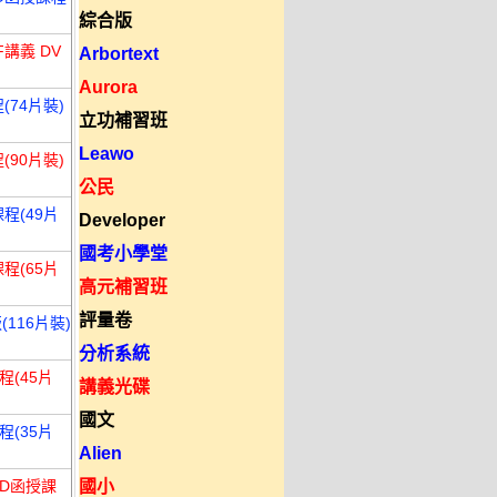
綜合版
講義 DV
Arbortext
Aurora
(74片裝)
立功補習班
Leawo
(90片裝)
公民
程(49片
Developer
國考小學堂
程(65片
高元補習班
評量卷
116片裝)
分析系統
程(45片
講義光碟
國文
程(35片
Alien
VD函授課
國小