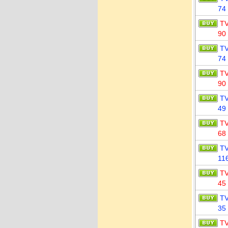
74
T
90
T
74
T
90
T
49
T
68
T
11
T
45
T
35
T