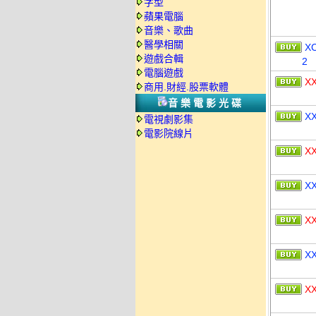
字型
蘋果電腦
音樂、歌曲
醫學相關
X
遊戲合輯
2
電腦遊戲
X
商用.財經.股票軟體
音樂電影光碟
X
電視劇影集
電影院線片
X
X
X
X
X