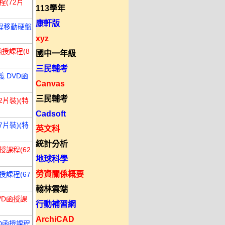
程(72片
113學年
康軒版
課程移動硬盤
xyz
函授課程(8
國中一年級
三民輔考
義 DVD函
Canvas
三民輔考
2片裝)(特
Cadsoft
7片裝)(特
英文科
統計分析
授課程(62
地球科學
勞資關係概要
授課程(67
翰林雲端
VD函授課
行動補習網
ArchiCAD
VD函授課程