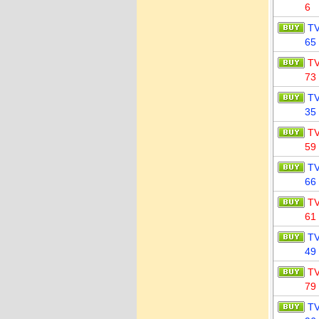
6
T
65
T
73
T
35
T
59
T
66
T
61
T
49
T
79
T