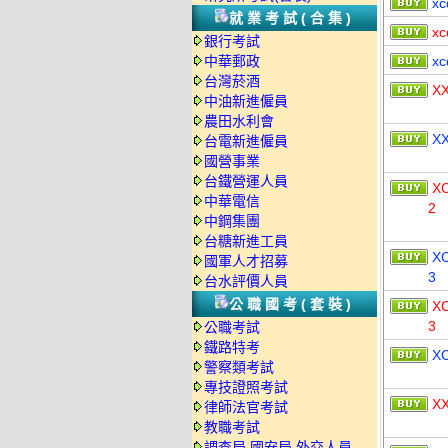
xc
就業考試(合集)
xc
銀行考試
中華郵政
xc
台灣菸酒
X
中油新進僱員
農田水利會
X
台電新進僱員
國營事業
台鐵營運人員
X
中華電信
2
中鋼集團
台糖新進工員
X
國軍人才招募
3
台水評價人員
公職國考(套裝)
X
3
公職考試
鐵路特考
X
警察類考試
專技證照考試
X
律師法官考試
教職考試
調查局.國安局.外交人員