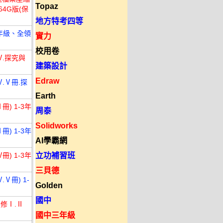
Topaz
4G版(保
地方特考四等
全年級、全領
實力
校用卷
Ⅳ.探究與
建築設計
Edraw
.Ⅴ冊.探
Earth
) 1-3年
周泰
Solidworks
) 1-3年
AI學霸網
) 1-3年
立功補習班
三貝德
Ⅴ冊) 1-
Golden
國中
選修Ⅰ.Ⅱ
國中三年級