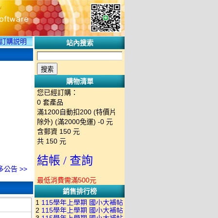
訂購説明
站內搜索
購物清單
您已經訂購：
0
套產品
滿1200自動扣200 (特價片
除外) (滿2000免運)
-0 元
含郵資
150
元
共
150
元
結帳 / 查詢
多公告 >>
最低消費需滿500元
銷售排行榜
1
115學年上學期 國小大補帖
2
115學年上學期 國小大補帖
南一版 國語+數學+社會+生活