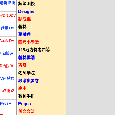
F講義 函授
超級函授
Designer
D(10DV
劉成霖
翰林
F講義 DV
萬試通
F講義 DV
國考小學堂
115地方特考四等
VD函授課
翰林雲端
齊斌
VD函授課
名師學院
VD函授課
段考複習卷
高中
VD函授課
教師手冊
程(69片
Edges
英文文法