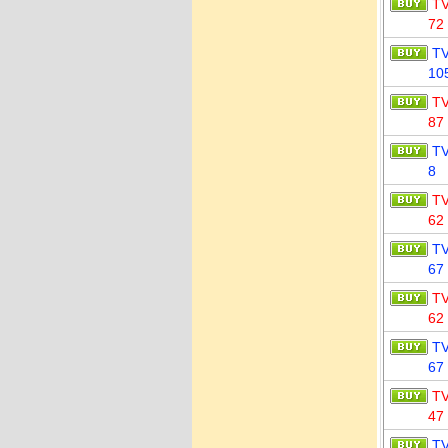
T
72
T
10
T
87
T
8
T
62
T
67
T
62
T
67
T
47
T