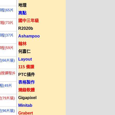
地理
程(65片
高點
國中三年級
程(73片
R2020b
程(37片
Ashampoo
翰林
程(59片
何嘉仁
Layout
(66片裝)
115 備課
函授課程(6
PTC插件
表格製作
程(49片
燒錄軟體
Gigapixel
(79片裝)
Minitab
(96片裝)
Grabert