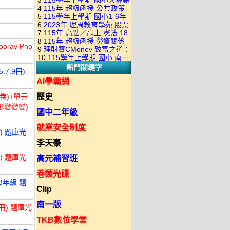
3
115學年上學期 國小大補帖
康軒版 國語+數學+社會+生活
+自然 1-6年級 教學光碟DVD
4
115年 超級函授 公共政策
翰林版 國語+數學+社會+生活
+自然 1-6年級 教學光碟DVD
版(3DVD)
5
115學年上學期 國小1-6年
22堂課+總複習 張楚老師 含
+自然 1-6年級 教學光碟DVD
版(3DVD)
6
2023年 理周教育學苑 股票
級 習作解答(含康軒.南一.翰林
PDF講義 函授DVD(9DVD)
版(3DVD)
7
115年 高點／高上 憲法 18
當沖煉金術 主講：朱家泓 國
全版本.全科目)合輯版 DVD版
8
115年 超級函授 勞資關係
堂課 宗台大老師 含PDF講義
語發音 DVD版
ray Pho
9
理財寶CMoney 致富之道：
概要 11堂課+總複習 陸川老
函授DVD(8DVD)【適用於律
10
115學年上學期 國小 南一
上班族飆股攻略班 主講：朱
師 含PDF講義 函授
師司法考試】
熱門關鍵字
版 教師手冊(全年級、全領域)
家泓+林穎 國語發音 DVD版
.7.9冊)
DVD(5DVD)
教學光碟DVD版
AI學霸網
卷)+單元
歷史
形變變變)
國中二年級
就業安全制度
) 題庫光
李天豪
) 題庫光
高元補習班
卷類光碟
3年級 題
Clip
南一版
4冊) 題庫光
TKB數位學堂