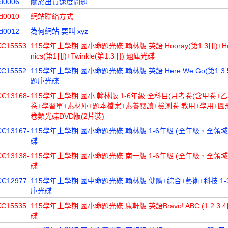
d0006
關於出貨速度問題
d0010
網站聯絡方式
d0012
為何網站 要叫 xyz
XC15553
115學年上學期 國小命題光碟 翰林版 英語 Hooray(第1.3冊)+Hoo
nics(第1冊)+Twinkle(第1.3冊) 題庫光碟
XC15552
115學年上學期 國小命題光碟 翰林版 英語 Here We Go(第1.3.5
題庫光碟
CC13168-
115學年上學期 國小 翰林版 1-6年級 全科目(月考卷(含甲卷+乙
卷+學習單+素材庫+題本檔案+素養閱讀+檢測卷 教用+學用+圖
卷類光碟DVD版(2片裝)
CC13167-
115學年上學期 國小命題光碟 翰林版 1-6年級 (全年級、全領域
碟
CC13138-
115學年上學期 國小命題光碟 南一版 1-6年級 (全年級、全領域
碟
CC12977
115學年上學期 國中命題光碟 翰林版 健體+綜合+藝術+科技 1-
庫光碟
XC15535
115學年上學期 國小命題光碟 康軒版 英語Bravo! ABC (1.2.3.
碟