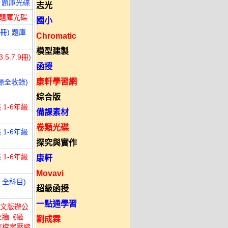
) 題庫光碟
志光
) 題庫光碟
國小
3冊) 題庫
Chromatic
模型建製
5.7.9冊)
函授
康軒學習網
源全收錄)
綜合版
1-6年級
備課素材
卷類光碟
1-6年級
探究與實作
1-6年級
康軒
Movavi
.全科目)
超級函授
一點通學習
新中文版辦公
火牆《磁
劉成霖
《檔案壓縮