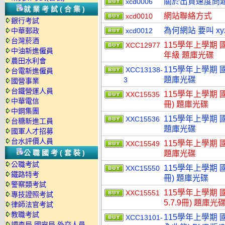
關於出貨速度問
xcd0006
就業考試(合集)
網站聯絡方式
xcd0010
銀行考試
為何網站 要叫 xy
中華郵政
xcd0012
台灣菸酒
115學年上學期 
XCC12977
中油新進僱員
年級 題庫光碟
農田水利會
115學年上學期 
XCC13138-
台電新進僱員
題庫光碟
3
國營事業
台鐵營運人員
115學年上學期 國小
XXC15535
中華電信
冊) 題庫光碟
中鋼集團
115學年上學期 國
XXC15536
台糖新進工員
題庫光碟
國軍人才招募
台水評價人員
115學年上學期 國
XXC15549
公職國考(套裝)
題庫光碟
公職考試
115學年上學期 國小
XXC15550
鐵路特考
冊) 題庫光碟
警察類考試
115學年上學期 國小
XXC15551
專技證照考試
5.7.9冊) 題庫光
律師法官考試
教職考試
115學年上學期
XCC13101-
調查局.國安局.外交人員