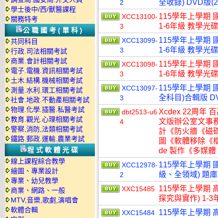
全收錄) DVD版(
2
學士後中/西/獸醫課程
115學年上學期 
XCC13100-
關務特考
1-6年級 教學光碟
3
公職國考(單科)
115學年上學期 
XCC13099-
共同科目
1-6年級 教學光碟
3
行政.司法相關考試
商業.會計相關考試
115學年上學期 
XCC13098-
電子.電機.資訊相關考試
1-6年級 教學光碟
3
土木.結構.機械相關考試
115學年上學期 
XCC13097-
測量.水利.環工相關考試
全科目)合輯版 D
3
社會.地政.不動產相關考試
物理.化學.插醫.私醫考試
Xcdex 22周年 
dbt2513-u6
教育.觀光.心理相關考試
文版辦公室文事
4
警察,消防,法類相關考試
計《防火牆《磁
鐵路.郵政.運輸.農業考試
圖《軟體移除《檔
程式軟體光碟
de 製作《多媒體
線上課程綜合教學
115學年上學期 國
XCC12978-
繪圖、專業設計
級、全領域) 題
2
專業、幼兒教學
115學年上學期 
XXC15485
商業、網路、一般
探究與實作) 1-3
MTV,音樂,歌劇,演唱會
軟體合輯
115學年上學期 
XXC15484