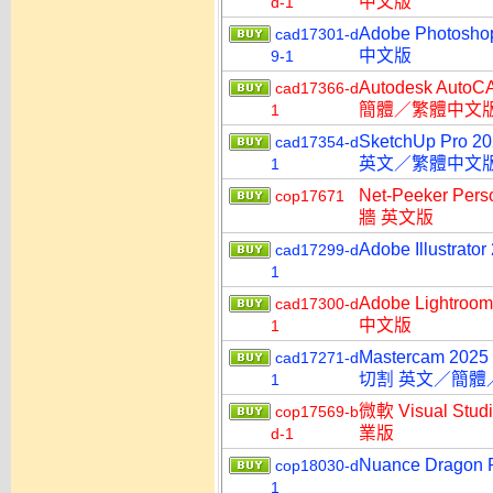
中文版
d-1
Adobe Photo
cad17301-d
中文版
9-1
Autodesk Aut
cad17366-d
簡體／繁體中文
1
SketchUp Pro 
cad17354-d
英文／繁體中文
1
Net-Peeker P
cop17671
牆 英文版
Adobe Illust
cad17299-d
1
Adobe Lightr
cad17300-d
中文版
1
Mastercam 202
cad17271-d
切割 英文／簡體
1
微軟 Visual Stu
cop17569-b
業版
d-1
Nuance Dragon
cop18030-d
1