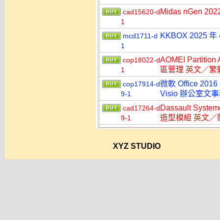
Midas nGen 2
cad15620-d
1
KKBOX 2025
mcd1711-d
1
AOMEI Partitio
cop18022-d
區管理 英文／繁
1
微軟 Office 2016
cop17914-d
Visio 辦公室
9-1
Dassault Syst
cad17264-d
造型模組 英文／
9-1
XYZ STUDIO