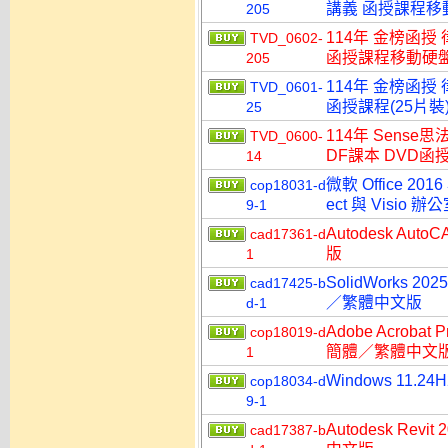
講義 函授課程移動硬
205
114年 金榜函授
TVD_0602-
函授課程移動硬盤版(
205
114年 金榜函授
TVD_0601-
函授課程(25片裝)
25
114年 Sens
TVD_0600-
DF課本 DVD函授
14
微軟 Office 2016
cop18031-d
ect 與 Visi
9-1
Autodesk A
cad17361-d
版
1
SolidWorks
cad17425-b
／繁體中文版
d-1
Adobe Acroba
cop18019-d
簡體／繁體中文
1
Windows 11.2
cop18034-d
9-1
Autodesk R
cad17387-b