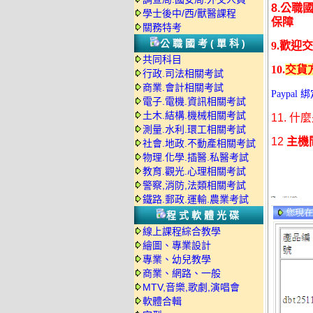
8.公職
學士後中/西/獸醫課程
保障
關務特考
公職國考(單科)
9.歡迎
共同科目
10.
交貨
行政.司法相關考試
商業.會計相關考試
Paypa
電子.電機.資訊相關考試
土木.結構.機械相關考試
11.
什麼
測量.水利.環工相關考試
12
主機
社會.地政.不動產相關考試
物理.化學.插醫.私醫考試
教育.觀光.心理相關考試
警察,消防,法類相關考試
鐵路.郵政.運輸.農業考試
程式軟體光碟
線上課程綜合教學
繪圖、專業設計
專業、幼兒教學
商業、網路、一般
MTV,音樂,歌劇,演唱會
軟體合輯