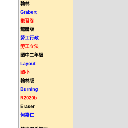
翰林
Grabert
複習卷
龍騰版
勞工行政
勞工立法
國中二年級
Layout
國小
翰林版
Burning
R2020b
Eraser
何嘉仁