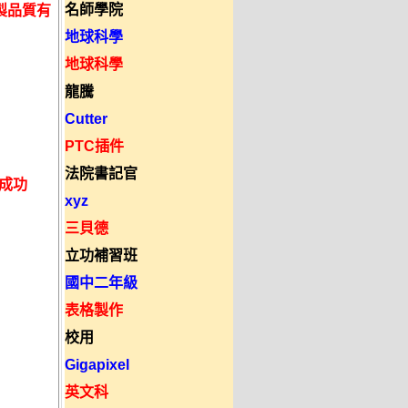
名師學院
錄製品質有
地球科學
地球科學
龍騰
Cutter
PTC插件
法院書記官
成功
xyz
三貝德
立功補習班
國中二年級
表格製作
校用
Gigapixel
英文科