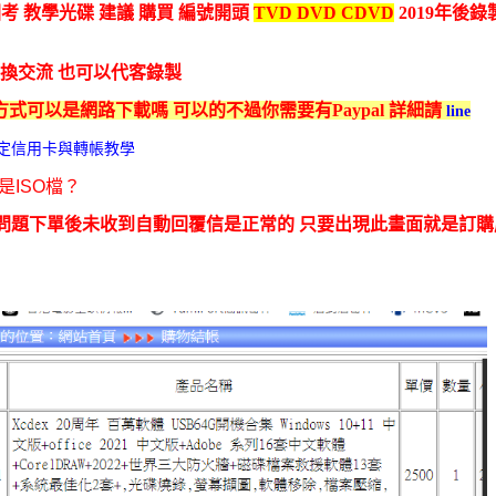
國考 教學光碟 建議 購買 編號開頭
TVD DVD CDVD
2019年後
交換交流 也可以代客錄製
方式可以是網路下載嗎 可以的不過你需要有Paypal 詳細請
line
l 綁定信用卡與轉帳教學
是ISO檔？
問題下單後未收到自動回覆信是正常的 只要出現此畫面就是訂購