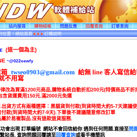
頁
站内搜尋
購物結帳
問題反應
回覆查詢
訂單查詢
的位置：
網站首頁
訂購説明
(這一個為主)
E
NE
~
@022oewfy
信箱
twseo0903@gmail.com
給無 line 客人寫信
ne就不用寫
律改為買滿1200元商品,購物系統自動折扣200元(特價商品不折
包含貨運費用150元.滿2000元免運
時.出貨方式有兩種選擇：黑貓貨到付款(到貨時間大約5-7天建議使用)
付款(到貨時間大約7-9天).下單後不建議隨意修改訂單
屬於易複製品.沒有退款退貨服務.
成功會出現 訂單編號 網站不會回信給你 遇到任何問題.直接至
問
e聯繫站長. 查詢問題回覆請至
回覆查詢
或看手機簡訊