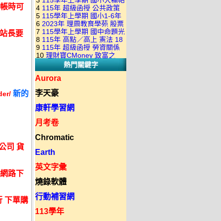
3
115學年上學期 國小大補帖
康軒版 國語+數學+社會+生活
+自然 1-6年級 教學光碟DVD
結帳時可
4
115年 超級函授 公共政策
翰林版 國語+數學+社會+生活
+自然 1-6年級 教學光碟DVD
版(3DVD)
5
115學年上學期 國小1-6年
22堂課+總複習 張楚老師 含
+自然 1-6年級 教學光碟DVD
版(3DVD)
6
2023年 理周教育學苑 股票
級 習作解答(含康軒.南一.翰林
PDF講義 函授DVD(9DVD)
版(3DVD)
7
115學年上學期 國中命題光
跟站長要
當沖煉金術 主講：朱家泓 國
全版本.全科目)合輯版 DVD版
8
115年 高點／高上 憲法 18
碟 翰林版 英文科 1-3年級 題
語發音 DVD版
9
115年 超級函授 勞資關係
堂課 宗台大老師 含PDF講義
庫光碟
10
理財寶CMoney 致富之
概要 11堂課+總複習 陸川老
函授DVD(8DVD)【適用於律
熱門關鍵字
道：上班族飆股攻略班 主
師 含PDF講義 函授
師司法考試】
講：朱家泓+林穎 國語發音
DVD(5DVD)
Aurora
DVD版
李天豪
新的
der/
康軒學習網
月考卷
Chromatic
公司 貨
Earth
英文字彙
能網路下
燒錄軟體
行動補習網
 下單購
113學年