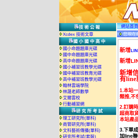
網站首
技術公報
您現在
Xcdex 技術文章
國小國中高中
國小命題題庫光碟
新增
LIN
國中命題題庫光碟
新增LI
高中命題題庫光碟
國小補習班教學光碟
新增
國中補習班教育光碟
有li
高中補習班教學光碟
翰林雲端學院
1.
本站一
林晟老師數學
類推,不
艾爾雲校
行動補習網
2.訂購
研究所考試
超商取貨
理工研究所(單科)
本站產品
商管研究所(單科)
3.下單
文科藝術傳播(單科)
加lin
研究所考試(套裝)