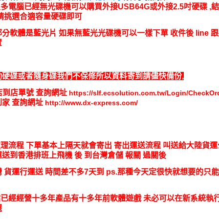
很多電腦已經無光碟機可以購買外接USB64G或外接2.5吋硬碟 ,
 請挑選合適容量硬碟即可
分軟體是藍光片 如果無藍光光碟機可以一樣下單 收件後 line 
置
動硬碟或者隨身碟我們不保修所以資料寄到請儘快備份,
11店到店單號 查詢網址
https://slf.ecsolution.com.tw/Login/CheckOr
家 查詢網址
http://www.dx-express.com/
處理流程
下單基本上隔天就會寄出
寄出運送流程 叫送給大陸貨運
送到香港排班上飛機 後 到台灣倉儲 報關 過關後
 貨運行運送 時間差不多7天到 ps.那種今天定很快就想要的只
站已經經營十多年產品有十多年前軟體遊戲 未必可以在新系統執行
選