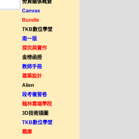
勞資關係概要
Canvas
Bundle
TKB數位學堂
南一版
探究與實作
金榜函授
教師手冊
建築設計
Alien
段考複習卷
翰林雲端學院
3D技術插圖
TKB數位學堂
題庫