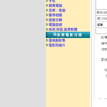
字型
蘋果電腦
音樂、歌曲
醫學相關
遊戲合輯
電腦遊戲
商用.財經.股票軟體
音樂電影光碟
電視劇影集
電影院線片