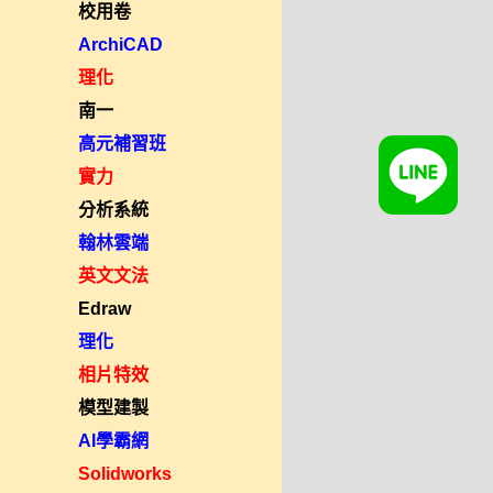
校用卷
ArchiCAD
理化
南一
高元補習班
實力
分析系統
翰林雲端
英文文法
Edraw
理化
相片特效
模型建製
AI學霸網
Solidworks