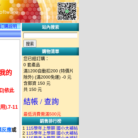
訂購説明
站內搜索
購物清單
您已經訂購：
0
套產品
滿1200自動扣200 (特價片
給我的
除外) (滿2000免運)
-0 元
含郵資
150
元
共
150
元
扣)依此
結帳 / 查詢
.7-11
最低消費需滿500元
銷售排行榜
1
115學年上學期 國小大補帖
題反應
或
2
115學年上學期 國小大補帖
南一版 國語+數學+社會+生活