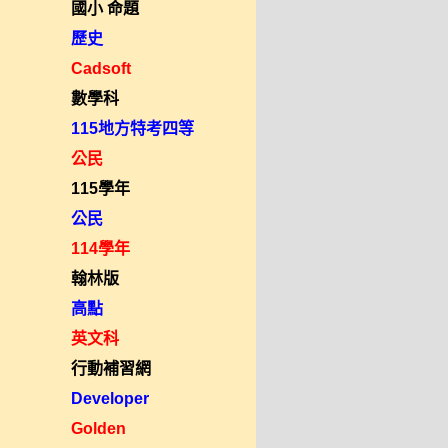
國小 命題
歷史
Cadsoft
數學科
115地方特考四等
公民
115學年
公民
114學年
翰林版
高點
英文科
行動補習網
Developer
Golden