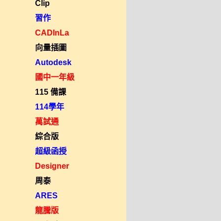
Clip
習作
CADInLa
向量插圖
Autodesk
國中一年級
115 備課
114學年
萬試通
綜合版
超級函授
Designer
周泰
ARES
龍騰版