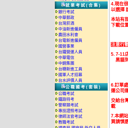
4.現在
就業考試(合集)
以選擇
銀行考試
中華郵政
本站有部
台灣菸酒
下載位
中油新進僱員
農田水利會
台電新進僱員
注意行
國營事業
台鐵營運人員
5. 7-
中華電信
黑貓到
中鋼集團
台糖新進工員
國軍人才招募
台水評價人員
6.訂單
公職國考(套裝)
運公司運
公職考試
鐵路特考
交給台灣
警察類考試
載
專技證照考試
7.本網
律師法官考試
買請慎
教職考試
調查局.國安局.外交人員