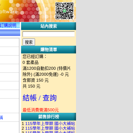
訂購説明
站內搜索
購物清單
您已經訂購：
0
套產品
滿1200自動扣200 (特價片
除外) (滿2000免運)
-0 元
含郵資
150
元
共
150
元
結帳 / 查詢
最低消費需滿500元
銷售排行榜
名稱
1
115學年上學期 國小大補帖
2
115學年上學期 國小大補帖
南一版 國語+數學+社會+生活