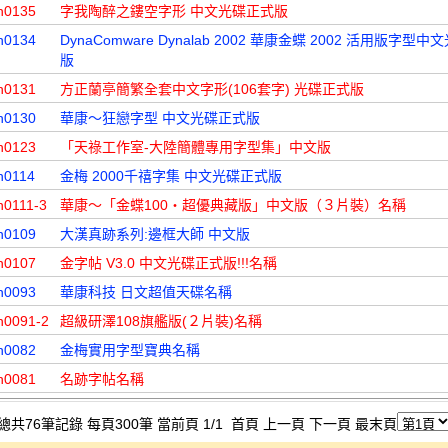
n0135
字我陶醉之鏤空字形 中文光碟正式版
n0134
DynaComware Dynalab 2002 華康金蝶 2002 活用版字型
版
n0131
方正蘭亭簡繁全套中文字形(106套字) 光碟正式版
n0130
華康～狂戀字型 中文光碟正式版
n0123
「天祿工作室-大陸簡體專用字型集」中文版
n0114
金梅 2000千禧字集 中文光碟正式版
n0111-3
華康～「金蝶100‧超優典藏版」中文版（３片裝）名稱
n0109
大漢真跡系列:邊框大師 中文版
n0107
金字帖 V3.0 中文光碟正式版!!!名稱
n0093
華康科技 日文超值天碟名稱
n0091-2
超級研澤108旗艦版(２片裝)名稱
n0082
金梅實用字型寶典名稱
n0081
名跡字帖名稱
總共76筆記錄 每頁300筆 當前頁 1/1 首頁 上一頁 下一頁 最末頁