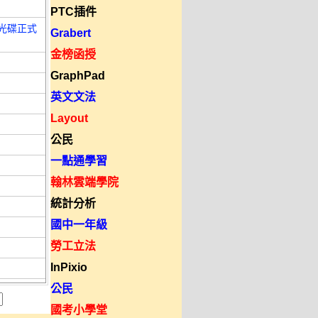
PTC插件
中文光碟正式
Grabert
金榜函授
GraphPad
英文文法
Layout
公民
一點通學習
翰林雲端學院
統計分析
國中一年級
勞工立法
InPixio
公民
國考小學堂