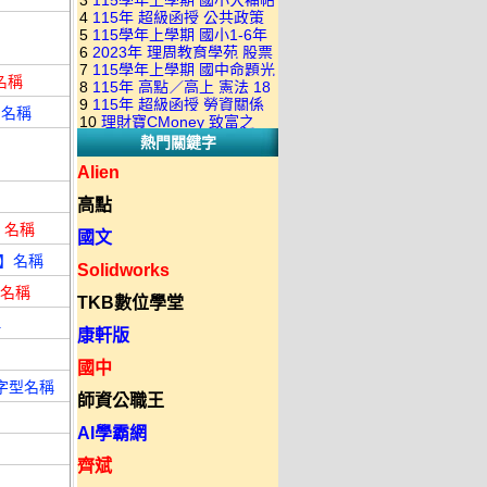
3
115學年上學期 國小大補帖
康軒版 國語+數學+社會+生活
+自然 1-6年級 教學光碟DVD
4
115年 超級函授 公共政策
翰林版 國語+數學+社會+生活
+自然 1-6年級 教學光碟DVD
版(3DVD)
5
115學年上學期 國小1-6年
22堂課+總複習 張楚老師 含
+自然 1-6年級 教學光碟DVD
版(3DVD)
6
2023年 理周教育學苑 股票
級 習作解答(含康軒.南一.翰林
PDF講義 函授DVD(9DVD)
版(3DVD)
7
115學年上學期 國中命題光
當沖煉金術 主講：朱家泓 國
全版本.全科目)合輯版 DVD版
】名稱
8
115年 高點／高上 憲法 18
碟 翰林版 英文科 1-3年級 題
語發音 DVD版
9
115年 超級函授 勞資關係
堂課 宗台大老師 含PDF講義
裝】名稱
庫光碟
10
理財寶CMoney 致富之
概要 11堂課+總複習 陸川老
函授DVD(8DVD)【適用於律
熱門關鍵字
道：上班族飆股攻略班 主
師 含PDF講義 函授
師司法考試】
講：朱家泓+林穎 國語發音
DVD(5DVD)
Alien
DVD版
高點
裝】名稱
國文
片裝】名稱
Solidworks
裝】名稱
TKB數位學堂
稱
康軒版
國中
字型名稱
師資公職王
AI學霸網
齊斌