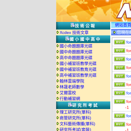
網站首
技術公報
您現在
Xcdex 技術文章
國小國中高中
fo
國小命題題庫光碟
fo
國中命題題庫光碟
高中命題題庫光碟
fo
國小補習班教學光碟
fo
國中補習班教育光碟
高中補習班教學光碟
fo
翰林雲端學院
fo
林晟老師數學
艾爾雲校
fo
行動補習網
fo
研究所考試
-1
理工研究所(單科)
fo
商管研究所(單科)
文科藝術傳播(單科)
fo
研究所考試(套裝)
-1