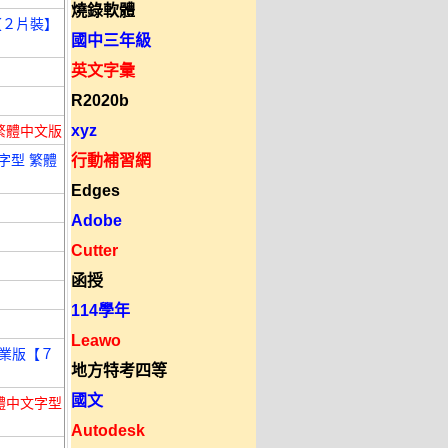
燒錄軟體
【２片裝】
國中三年級
英文字彙
R2020b
xyz
繁體中文版
字型 繁體
行動補習網
Edges
Adobe
Cutter
函授
114學年
Leawo
型專業版【７
地方特考四等
國文
 繁體中文字型
Autodesk