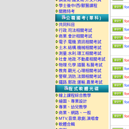
學士後中/西/獸醫課程
fo
關務特考
公職國考(單科)
fo
共同科目
fo
行政.司法相關考試
商業.會計相關考試
fo
電子.電機.資訊相關考試
fo
土木.結構.機械相關考試
測量.水利.環工相關考試
社會.地政.不動產相關考試
fo
物理.化學.插醫.私醫考試
fo
教育.觀光.心理相關考試
警察,消防,法類相關考試
fo
鐵路.郵政.運輸.農業考試
fo
程式軟體光碟
fo
線上課程綜合教學
繪圖、專業設計
fo
專業、幼兒教學
商業、網路、一般
fo
MTV,音樂,歌劇,演唱會
軟體合輯