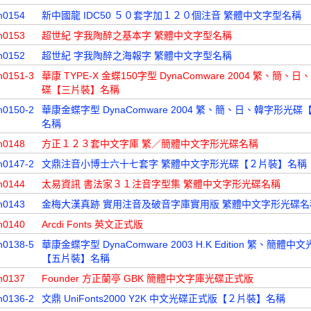
n0154
新中國龍 IDC50 ５０套字加１２０個注音 繁體中文字型名稱
n0153
超世紀 字我陶醉之基本字 繁體中文字型名稱
n0152
超世紀 字我陶醉之海報字 繁體中文字型名稱
n0151-3
華康 TYPE-X 金蝶150字型 DynaComware 2004 繁、簡、
碟【三片裝】名稱
n0150-2
華康金蝶字型 DynaComware 2004 繁、簡、日、韓字形光
名稱
n0148
方正１２３套中文字庫 繁／簡體中文字形光碟名稱
n0147-2
文鼎注音小博士六十七套字 繁體中文字形光碟【２片裝】名稱
n0144
太易資訊 書法家３１注音字型集 繁體中文字形光碟名稱
n0143
金梅大漢真跡 實用注音及破音字庫實用版 繁體中文字形光碟名
n0140
Arcdi Fonts 英文正式版
n0138-5
華康金蝶字型 DynaComware 2003 H.K Edition 繁、簡體
【五片裝】名稱
n0137
Founder 方正蘭亭 GBK 簡體中文字庫光碟正式版
n0136-2
文鼎 UniFonts2000 Y2K 中文光碟正式版【２片裝】名稱