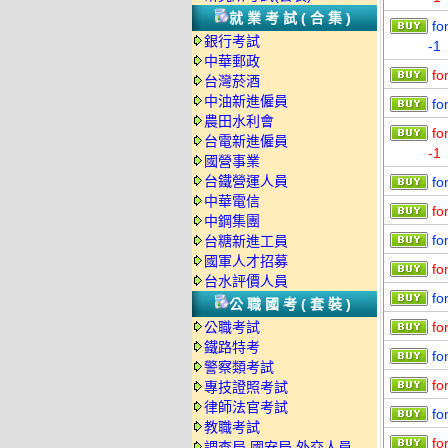
就業考試(合集)
fo
銀行考試
-1
中華郵政
fo
台灣菸酒
中油新進僱員
fo
農田水利會
fo
台電新進僱員
-1
國營事業
台鐵營運人員
fo
中華電信
fo
中鋼集團
fo
台糖新進工員
國軍人才招募
fo
台水評價人員
fo
公職國考(套裝)
公職考試
fo
鐵路特考
fo
警察類考試
fo
專技證照考試
律師法官考試
fo
教職考試
fo
調查局.國安局.外交人員