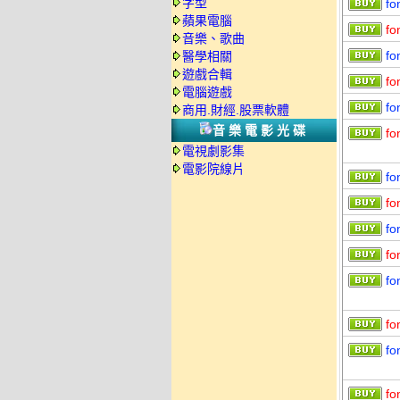
字型
fo
蘋果電腦
fo
音樂、歌曲
fo
醫學相關
遊戲合輯
fo
電腦遊戲
fo
商用.財經.股票軟體
音樂電影光碟
fo
電視劇影集
電影院線片
fo
fo
fo
fo
fo
fo
fo
fo