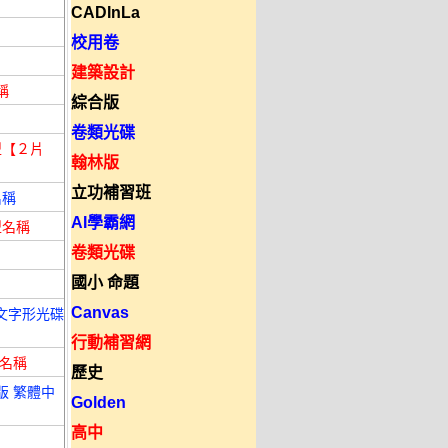
CADInLa
校用卷
建築設計
稱
綜合版
卷類光碟
型【２片
翰林版
立功補習班
名稱
AI學霸網
型名稱
卷類光碟
國小 命題
Canvas
文字形光碟
行動補習網
碟名稱
歷史
用版 繁體中
Golden
高中