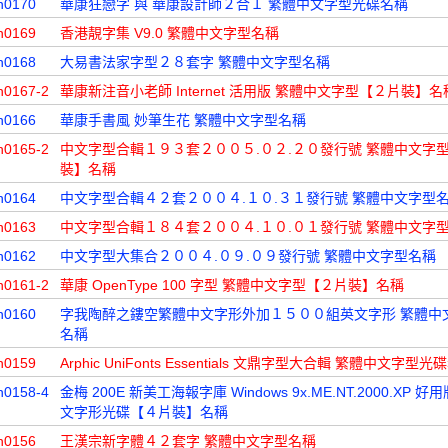
n0170
華康狂戀字 與 華康設計師２合１ 繁體中文字型光碟名稱
n0169
香港靚字集 V9.0 繁體中文字型名稱
n0168
大易書法家字型２８套字 繁體中文字型名稱
n0167-2
華康新注音小老師 Internet 活用版 繁體中文字型【２片裝】名
n0166
華康手書風 妙筆生花 繁體中文字型名稱
n0165-2
中文字型合輯１９３套２００５.０２.２０發行號 繁體中文字
裝】名稱
n0164
中文字型合輯４２套２００４.１０.３１發行號 繁體中文字型
n0163
中文字型合輯１８４套２００４.１０.０１發行號 繁體中文字
n0162
中文字型大集合２００４.０９.０９發行號 繁體中文字型名稱
n0161-2
華康 OpenType 100 字型 繁體中文字型【２片裝】名稱
n0160
字我陶醉之鏤空繁體中文字形外加１５００組英文字形 繁體中
名稱
n0159
Arphic UniFonts Essentials 文鼎字型大合輯 繁體中文字型光
n0158-4
金梅 200E 新美工海報字庫 Windows 9x.ME.NT.2000.XP 好
文字形光碟【４片裝】名稱
n0156
王漢宗新字體４２套字 繁體中文字型名稱