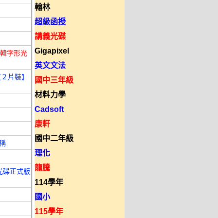
翰林
超級函授
講義光碟
Gigapixel
日、韓字形光
英文文法
碟【２片裝】
國中三年級
材料力學
Cadsoft
康軒
國中二年級
稱
理化
龍騰
中文光碟正式版
114學年
國小
115學年