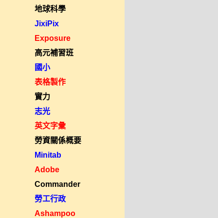
地球科學
JixiPix
Exposure
高元補習班
國小
表格製作
實力
志光
英文字彙
勞資關係概要
Minitab
Adobe
Commander
勞工行政
Ashampoo