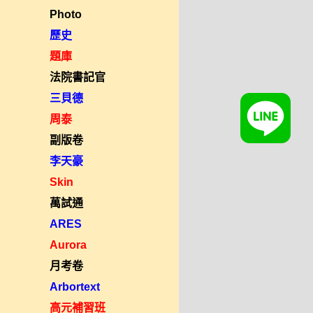
Photo
歷史
題庫
法院書記官
三貝德
周泰
副版卷
李天豪
Skin
萬試通
ARES
Aurora
月考卷
Arbortext
高元補習班