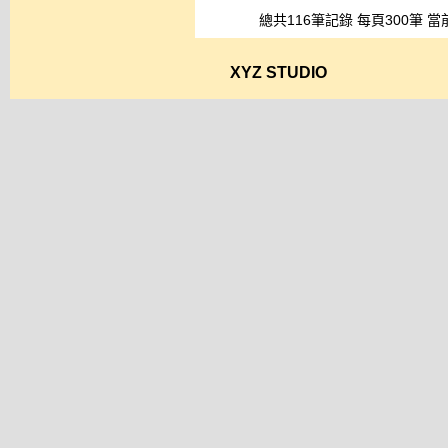
總共116筆記錄 每頁300筆 當
XYZ STUDIO