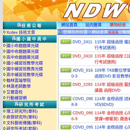
網站首頁
站内搜尋
購物結帳
技術公報
您現在的位置：
網站首頁
公職國
Xcdex 技術文章
國小國中高中
DVD_2411
115年 超級函授 複
國小命題題庫光碟
行考試適用)
國中命題題庫光碟
DVD_2410
115年 超級函授 口
高中命題題庫光碟
行考試適用)
國小補習班教學光碟
國中補習班教育光碟
XDVD_016
109年 TKB數位學
高中補習班教學光碟
0-3
函授DVD 影音教學版
翰林雲端學院
DVD_2293
114年 超級函授 
林晟老師數學
講義 函授DVD
艾爾雲校
行動補習網
CDVD_095
114年 金榜函授 
研究所考試
8-8
VD(8DVD)
理工研究所(單科)
CDVD_095
114年 金榜函授 
商管研究所(單科)
6-9
堂課+總複習) 蕭逸老
文科藝術傳播(單科)
CDVD_095
114年 金榜函授 
研究所考試(套裝)