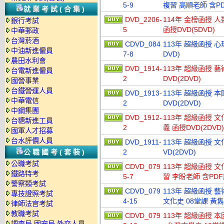
5-9
複習 高順老師 含PD
就業考試(合集)
DVD_2206-
114年 金榜函授 
銀行考試
5
函授DVD(5DVD)
中華郵政
台灣菸酒
CDVD_084
113年 超級函授 心
中油新進僱員
7-8
DVD)
農田水利會
DVD_1914-
113年 超級函授 藝
台電新進僱員
2
DVD(2DVD)
國營事業
台鐵營運人員
DVD_1913-
113年 超級函授 本
中華電信
2
DVD(2DVD)
中鋼集團
DVD_1912-
113年 超級函授 
台糖新進工員
2
義 函授DVD(2DVD)
國軍人才招募
台水評價人員
DVD_1911-
113年 超級函授 文
公職國考(套裝)
2
VD(2DVD)
公職考試
CDVD_079
113年 超級函授 
鐵路特考
5-7
習 李盼老師 含PDF
警察類考試
CDVD_079
113年 超級函授 
專技證照考試
4-15
文化史 08堂課 黃雋老
律師法官考試
教職考試
CDVD_079
113年 超級函授 
調查局.國安局.外交人員