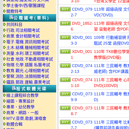
3-10
+台灣文學史 12堂課
學士後中/西/獸醫課程
CDVD_079
113年 超級函授 
關務特考
2-7
VD(7DVD)
公職國考(單科)
DVD_1852-
113年 超級函授 
共同科目
6
習 宙勉老師 含PDF
行政.司法相關考試
商業.會計相關考試
XDVD_001
109年 行動補習網
電子.電機.資訊相關考試
3-3
甄試 25堂 函授DVD
土木.結構.機械相關考試
XDVD_001
110年 TKB數位學
測量.水利.環工相關考試
1
教學版(DVD版)
社會.地政.不動產相關考試
物理.化學.插醫.私醫考試
CDVD_074
111年 三民輔考 教
教育.觀光.心理相關考試
2-13
威老師) 含PDF講義 
警察,消防,法類相關考試
CDVD_074
111年 三民輔考 心
鐵路.郵政.運輸.農業考試
1-10
DVD(10DVD)
程式軟體光碟
CDVD_073
111年 三民輔考 教
線上課程綜合教學
9-9
D)
繪圖、專業設計
專業、幼兒教學
CDVD_073
111年 三民輔考 教
商業、網路、一般
8-7
MTV,音樂,歌劇,演唱會
CDVD_073
111年 三民輔考 比
軟體合輯
7-7
(購買前請先看說明)