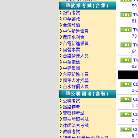
就業考試(合集)
59
銀行考試
T
中華郵政
81
台灣菸酒
TV
中油新進僱員
73
農田水利會
台電新進僱員
T
國營事業
64
台鐵營運人員
T
中華電信
82
中鋼集團
台糖新進工員
國軍人才招募
C
台水評價人員
2-
公職國考(套裝)
C
公職考試
1-
鐵路特考
警察類考試
C
專技證照考試
0-
律師法官考試
C
教職考試
9-
調查局.國安局.外交人員