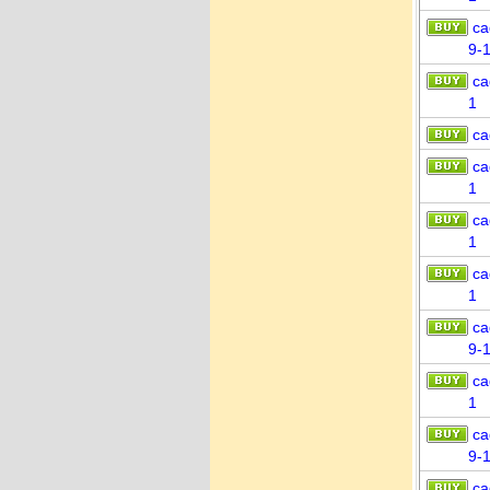
ca
9-
ca
1
ca
ca
1
ca
1
ca
1
ca
9-
ca
1
ca
9-
ca