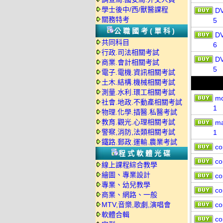
學士後中/西/獸醫課程
D
關務特考
5
公職國考(單科)
D
共同科目
6
行政.司法相關考試
D
商業.會計相關考試
5
電子.電機.資訊相關考試
土木.結構.機械相關考試
測量.水利.環工相關考試
mc
社會.地政.不動產相關考試
1
物理.化學.插醫.私醫考試
教育.觀光.心理相關考試
ma
警察,消防,法類相關考試
1
鐵路.郵政.運輸.農業考試
co
程式軟體光碟
co
線上課程綜合教學
繪圖、專業設計
co
專業、幼兒教學
co
商業、網路、一般
MTV,音樂,歌劇,演唱會
co
軟體合輯
co