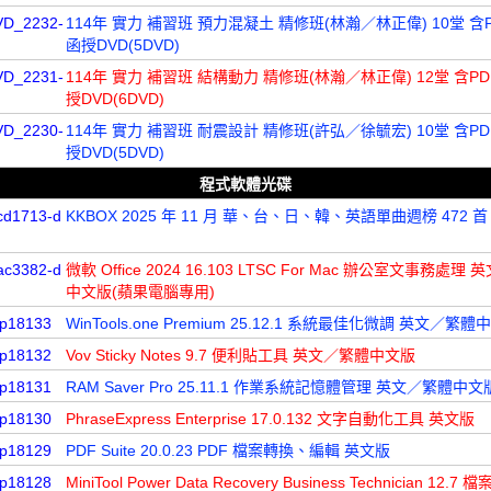
VD_2232-
114年 實力 補習班 預力混凝土 精修班(林瀚／林正偉) 10堂 含
函授DVD(5DVD)
VD_2231-
114年 實力 補習班 結構動力 精修班(林瀚／林正偉) 12堂 含P
授DVD(6DVD)
VD_2230-
114年 實力 補習班 耐震設計 精修班(許弘／徐毓宏) 10堂 含P
授DVD(5DVD)
程式軟體光碟
d1713-d
KKBOX 2025 年 11 月 華、台、日、韓、英語單曲週榜 472 首
c3382-d
微軟 Office 2024 16.103 LTSC For Mac 辦公室文事務處理
中文版(蘋果電腦專用)
p18133
WinTools.one Premium 25.12.1 系統最佳化微調 英文／繁
p18132
Vov Sticky Notes 9.7 便利貼工具 英文／繁體中文版
p18131
RAM Saver Pro 25.11.1 作業系統記憶體管理 英文／繁體中文
p18130
PhraseExpress Enterprise 17.0.132 文字自動化工具 英文版
p18129
PDF Suite 20.0.23 PDF 檔案轉換、編輯 英文版
p18128
MiniTool Power Data Recovery Business Technician 12.