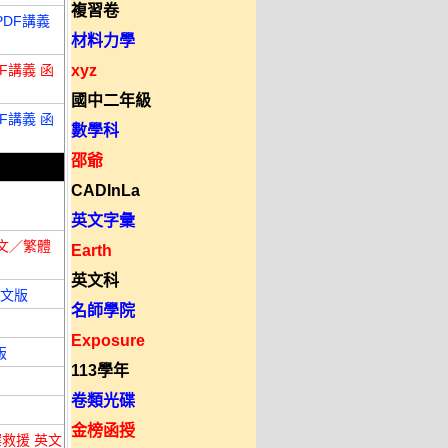
複習卷
PDF講義
材料力學
DF講義 函
xyz
國中二年級
DF講義 函
數學科
邵爺
CADInLa
英文字彙
 英文／繁體
Earth
英文科
體中文版
名師學院
Exposure
版
113學年
卷類光碟
金榜函授
7 檔案救援 英文