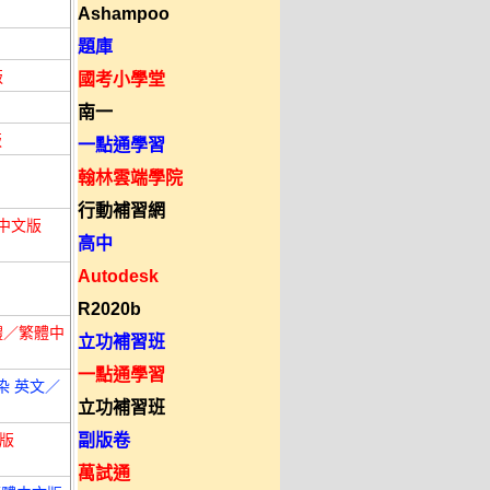
Ashampoo
題庫
版
國考小學堂
南一
版
一點通學習
翰林雲端學院
行動補習網
體中文版
高中
Autodesk
R2020b
簡體／繁體中
立功補習班
一點通學習
、渲染 英文／
立功補習班
文版
副版卷
萬試通