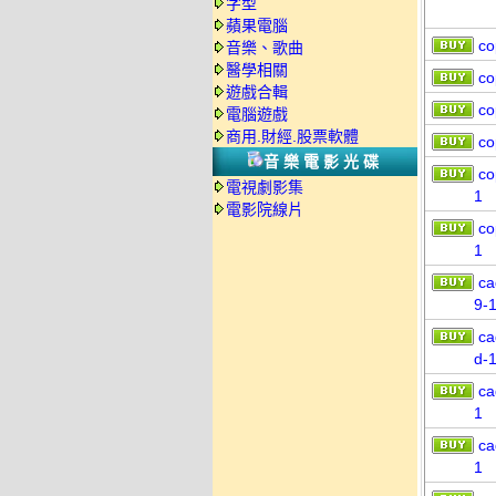
字型
蘋果電腦
co
音樂、歌曲
醫學相關
co
遊戲合輯
co
電腦遊戲
商用.財經.股票軟體
co
音樂電影光碟
co
電視劇影集
1
電影院線片
co
1
ca
9-
ca
d-
ca
1
ca
1