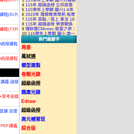
3
115學年上學期 國小大補帖
康軒版 國語+數學+社會+生活
+自然 1-6年級 教學光碟DVD
4
115年 超級函授 公共政策
翰林版 國語+數學+社會+生活
+自然 1-6年級 教學光碟DVD
版(3DVD)
5
115學年上學期 國小1-6年
22堂課+總複習 張楚老師 含
+自然 1-6年級 教學光碟DVD
版(3DVD)
課程(81片
6
2023年 理周教育學苑 股票
級 習作解答(含康軒.南一.翰林
PDF講義 函授DVD(9DVD)
版(3DVD)
7
115年 高點／高上 憲法 18
當沖煉金術 主講：朱家泓 國
全版本.全科目)合輯版 DVD版
8
115年 超級函授 勞資關係
堂課 宗台大老師 含PDF講義
語發音 DVD版
9
理財寶CMoney 致富之道：
課程(73片
概要 11堂課+總複習 陸川老
函授DVD(8DVD)【適用於律
10
115學年上學期 國小 南一
上班族飆股攻略班 主講：朱
師 含PDF講義 函授
師司法考試】
熱門關鍵字
版 教師手冊(全年級、全領域)
家泓+林穎 國語發音 DVD版
DVD(5DVD)
VD函授課程
教學光碟DVD版
周泰
萬試通
VD函授課程
模型建製
卷類光碟
F講義 函授
超級函授
題庫光碟
師+常考易錯
Edraw
超級函授
1堂課 呂懷
高元補習班
含PDF講義
綜合版