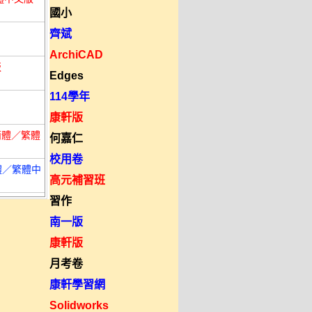
國小
齊斌
ArchiCAD
版
Edges
114學年
康軒版
文／簡體／繁體
何嘉仁
校用卷
／簡體／繁體中
高元補習班
習作
南一版
康軒版
月考卷
康軒學習網
Solidworks