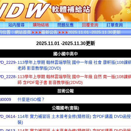
頁
站内搜尋
購物結帳
問題反應
回覆查詢
訂單查詢
的位置：
網站首頁
最新公告
2025.11.01 -2025.11.30更新
2025.11.01 -2025.11.30更新
國小國中高中
VD_2229-
113學年上學期 翰林雲端學院 國中一年級 社會 康軒版(108課綱
老師 影音教學版(2DVD)
VD_2228-
113學年上學期 翰林雲端學院 國中一年級 自然 南一版(108課綱
師 含PDF電子書 影音教學版(2DVD)
技術公報
d0009
什麼是ISO檔？
公職國考(套裝)
VD_0614-
114年 實力補習班 土木普考全修(精修班) 含PDF講義 DVD函授
裝)
VD_0613-
114年 實力補習班 土木高考全修(精修班) 含PDF講義 DVD函授