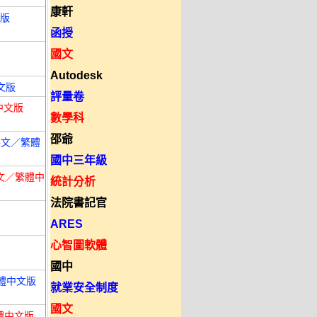
康軒
文版
函授
國文
Autodesk
英文版
評量卷
體中文版
數學科
邵爺
理 英文／繁體
國中三年級
理 英文／繁體中
統計分析
法院書記官
ARES
心智圖軟體
國中
／繁體中文版
就業安全制度
國文
／繁體中文版