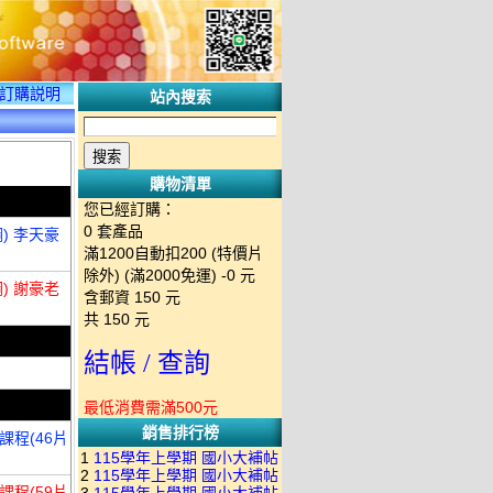
訂購説明
站內搜索
購物清單
您已經訂購：
0
套產品
) 李天豪
滿1200自動扣200 (特價片
除外) (滿2000免運)
-0 元
) 謝豪老
含郵資
150
元
共
150
元
結帳 / 查詢
最低消費需滿500元
銷售排行榜
課程(46片
1
115學年上學期 國小大補帖
2
115學年上學期 國小大補帖
南一版 國語+數學+社會+生活
課程(59片