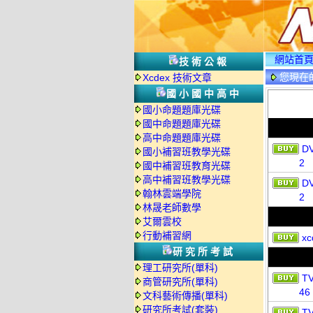
網站首
技術公報
您現在
Xcdex 技術文章
國小國中高中
國小命題題庫光碟
國中命題題庫光碟
高中命題題庫光碟
D
國小補習班教學光碟
2
國中補習班教育光碟
高中補習班教學光碟
D
翰林雲端學院
2
林晟老師數學
艾爾雲校
行動補習網
xc
研究所考試
理工研究所(單科)
T
商管研究所(單科)
46
文科藝術傳播(單科)
研究所考試(套裝)
T