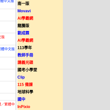
體／繁體中文版
南一版
Movavi
AI學霸網
龍騰版
劉成霖
文版
AI學霸網
113學年
／繁體中文版
教師手冊
講義光碟
國考小學堂
Clip
115 備課
地球科學
國中
／簡體／繁體中
InPixio