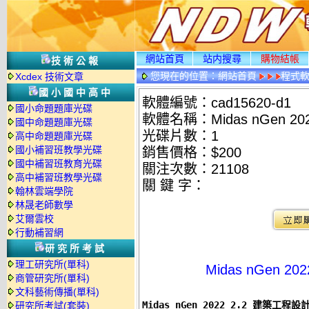
網站首頁
站内搜尋
購物結帳
技術公報
您現在的位置：
網站首頁
程式
Xcdex 技術文章
國小國中高中
軟體編號：cad15620-d1
國小命題題庫光碟
軟體名稱：Midas nGen 2
國中命題題庫光碟
光碟片數：1
高中命題題庫光碟
國小補習班教學光碟
銷售價格：$200
國中補習班教育光碟
關注次數：
21108
高中補習班教學光碟
關 鍵 字：
翰林雲端學院
林晟老師數學
艾爾雲校
行動補習網
研究所考試
理工研究所(單科)
Midas nGen 
商管研究所(單科)
文科藝術傳播(單科)
Midas nGen 2022 2.2 建築工程
研究所考試(套裝)