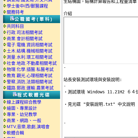
生結構圖，結構計算報告和工程量清單。
學士後中/西/獸醫課程
關務特考
公職國考(單科)
共同科目
行政.司法相關考試
商業.會計相關考試
電子.電機.資訊相關考試
土木.結構.機械相關考試
測量.水利.環工相關考試
社會.地政.不動產相關考試
-
物理.化學.插醫.私醫考試
教育.觀光.心理相關考試
站長安裝測試環境與安裝說明:
警察,消防,法類相關考試
-
鐵路.郵政.運輸.農業考試

‧測試環境 Windows 11.21H2 
程式軟體光碟
線上課程綜合教學
‧見光碟 "安裝說明.txt" 中文說明 

繪圖、專業設計
專業、幼兒教學
商業、網路、一般
-
MTV,音樂,歌劇,演唱會
軟體合輯