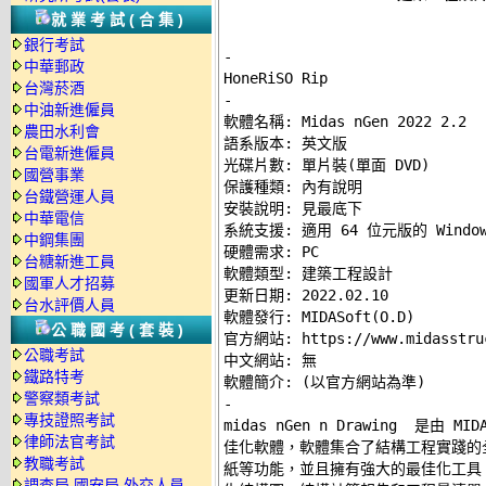
就業考試(合集)
銀行考試
-
中華郵政
台灣菸酒
-
中油新進僱員

軟體名稱: Midas nGen 2022 2.2 

農田水利會
語系版本: 英文版 

台電新進僱員
光碟片數: 單片裝(單面 DVD) 

國營事業
保護種類: 內有說明 

台鐵營運人員
安裝說明: 
見最底下
中華電信
系統支援: 適用 64 位元版的 Windows
中鋼集團
硬體需求: PC 

台糖新進工員
軟體類型: 建築工程設計 

國軍人才招募
更新日期: 2022.02.10 

台水評價人員
軟體發行: MIDASoft(O.D) 

公職國考(套裝)
官方網站: 
https://www.midasstru
公職考試
中文網站: 無 

鐵路特考
警察類考試
-
專技證照考試

midas nGen n Drawing  是
律師法官考試
佳化軟體，軟體集合了結構工程實踐的全過
教職考試
紙等功能，並且擁有強大的最佳化工具
調查局.國安局.外交人員