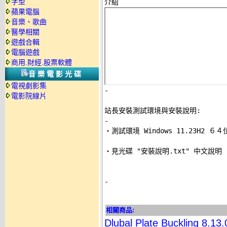
字型
蘋果電腦
音樂、歌曲
醫學相關
遊戲合輯
電腦遊戲
商用.財經.股票軟體
音樂電影光碟
電視劇影集
-
電影院線片
站長安裝測試環境與安裝說明:
-

‧測試環境 Windows 11.23H2 
‧見光碟 "安裝說明.txt" 中文說明 

-
相關商品:
Dlubal Plate Bucklin