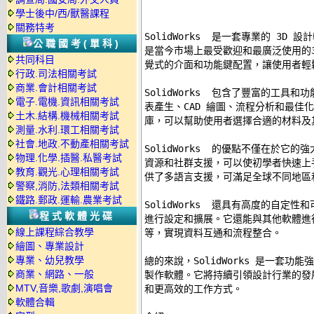
學士後中/西/獸醫課程
關務特考
SolidWorks  是一套專業的 3D
公職國考(單科)
是當今市場上最受歡迎和最廣泛使用的3D模
共同科目
覺式的介面和功能鍵配置，讓使用者輕鬆
行政.司法相關考試
商業.會計相關考試
SolidWorks  包含了豐富的工具
電子.電機.資訊相關考試
表產生、CAD 繪圖、流程分析和最佳
土木.結構.機械相關考試
庫，可以幫助使用者選擇合適的材料及其
測量.水利.環工相關考試
社會.地政.不動產相關考試
SolidWorks  的優點不僅在於它
物理.化學.插醫.私醫考試
資源和社群支援，可以使初學者快速上
教育.觀光.心理相關考試
供了多語言支援，可滿足全球不同地區和
警察,消防,法類相關考試
鐵路.郵政.運輸.農業考試
SolidWorks  還具有高度的自定
程式軟體光碟
進行設定和擴展。它還能與其他軟體進行整合，如
線上課程綜合教學
等，實現資料互通和流程整合。 

繪圖、專業設計
專業、幼兒教學
總的來說，SolidWorks 是一套功
商業、網路、一般
製作軟體。它將持續引領設計行業的發
MTV,音樂,歌劇,演唱會
和更高效的工作方式。 

軟體合輯