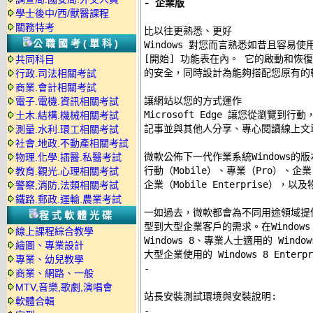
- 企業版
學士後中/西/獸醫課程
關務特考
比以往更熟悉、更好 

公職國考(單科)
Windows 對您而言熟悉如昔且容易使用
[開始] 功能表在內。 它的啟動和恢
共同科目
的安全，同時設計為能夠搭配您原有的軟
行政.司法相關考試
商業.會計相關考試
讓網站以您的方式運作 

電子.電機.資訊相關考試
Microsoft Edge 讓您從瀏覽到
土木.結構.機械相關考試
記事並與其他人分享、專心閱讀線上文
測量.水利.環工相關考試
社會.地政.不動產相關考試
微軟公佈下一代作業系統Windows的版本
物理.化學.插醫.私醫考試
行動（Mobile）、專業（Pro）、企業（E
教育.觀光.心理相關考試
企業（Mobile Enterprise），
警察,消防,法類相關考試
鐵路.郵政.運輸.農業考試
一如過去，微軟都會為不同用途領域提
程式軟體光碟
型到大型企業客戶的需求。在Window
線上課程綜合教學
Windows 8、專業人士適用的 Windows
繪圖、專業設計
專業、幼兒教學
-
商業、網路、一般
MTV,音樂,歌劇,演唱會
站長安裝測試環境與安裝說明:
軟體合輯
-