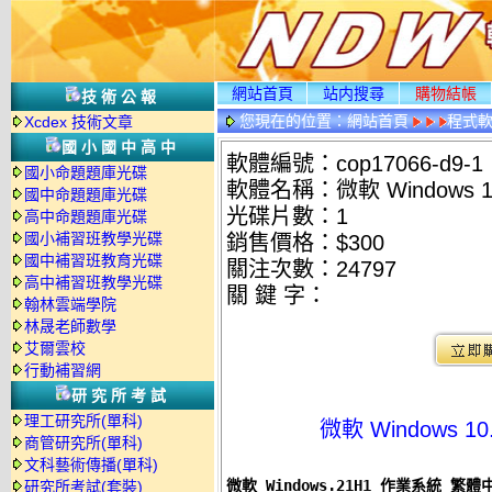
網站首頁
站内搜尋
購物結帳
技術公報
您現在的位置：
網站首頁
程式
Xcdex 技術文章
國小國中高中
軟體編號：cop17066-d9-1
國小命題題庫光碟
軟體名稱：微軟 Windows 
國中命題題庫光碟
光碟片數：1
高中命題題庫光碟
國小補習班教學光碟
銷售價格：$300
國中補習班教育光碟
關注次數：
24797
高中補習班教學光碟
關 鍵 字：
翰林雲端學院
林晟老師數學
艾爾雲校
行動補習網
研究所考試
理工研究所(單科)
微軟 Windows 
商管研究所(單科)
文科藝術傳播(單科)
微軟 Windows.21H1 作業系統 繁
研究所考試(套裝)