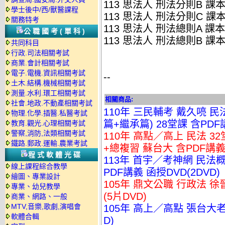
113 思法人 刑法分則B 課本-
學士後中/西/獸醫課程
113 思法人 刑法分則C 課本-
關務特考
113 思法人 刑法總則A 課本-
公職國考(單科)
113 思法人 刑法總則B 課本-
共同科目
行政.司法相關考試
商業.會計相關考試
電子.電機.資訊相關考試
--
土木.結構.機械相關考試
測量.水利.環工相關考試
相關商品:
社會.地政.不動產相關考試
110年 三民輔考 戴久喨 
物理.化學.插醫.私醫考試
篇+繼承篇) 28堂課 含PDF
教育.觀光.心理相關考試
警察,消防,法類相關考試
110年 高點／高上 民法 3
鐵路.郵政.運輸.農業考試
+總複習 蘇台大 含PDF講義 
程式軟體光碟
113年 首宇／考神網 民法概
線上課程綜合教學
PDF講義 函授DVD(2DVD)
繪圖、專業設計
105年 鼎文公職 行政法 徐
專業、幼兒教學
(5片DVD)
商業、網路、一般
MTV,音樂,歌劇,演唱會
105年 高上／高點 張台大老
軟體合輯
D)