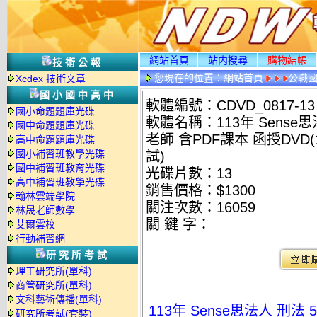
網站首頁
站内搜尋
購物結帳
技術公報
您現在的位置：
網站首頁
公職國
Xcdex 技術文章
情
國小國中高中
軟體編號：CDVD_0817-13
國小命題題庫光碟
軟體名稱：113年 Sense思
國中命題題庫光碟
老師 含PDF課本 函授DVD
高中命題題庫光碟
國小補習班教學光碟
試)
國中補習班教育光碟
光碟片數：13
高中補習班教學光碟
銷售價格：$1300
翰林雲端學院
關注次數：
16059
林晟老師數學
關 鍵 字：
艾爾雲校
行動補習網
研究所考試
理工研究所(單科)
商管研究所(單科)
文科藝術傳播(單科)
113年 Sense思法人 刑法
研究所考試(套裝)