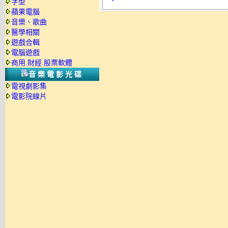
字型
蘋果電腦
音樂、歌曲
醫學相關
遊戲合輯
電腦遊戲
商用.財經.股票軟體
音樂電影光碟
電視劇影集
電影院線片