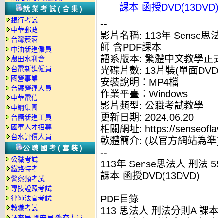
課本 函授DVD(13DV
就業考試(合集)
銀行考試
--
中華郵政
影片名稱: 113年 Sense
台灣菸酒
師 含PDF課本
中油新進僱員
語系版本: 繁體中文教學正
農田水利會
台電新進僱員
光碟片數: 13片裝(單面DVD
國營事業
安裝說明：MP4檔
台鐵營運人員
作業平臺：Windows
中華電信
影片類型: 公職考試教學
中鋼集團
更新日期: 2024.06.20
台糖新進工員
國軍人才招募
相關網址: https://senseofla
台水評價人員
軟體簡介: (以官方網站為準
公職國考(套裝)
--
公職考試
113年 Sense思法人 刑法
鐵路特考
課本 函授DVD(13DVD)
警察類考試
專技證照考試
PDF目錄
律師法官考試
教職考試
113 思法人 刑法分則A 課本-
調查局.國安局.外交人員