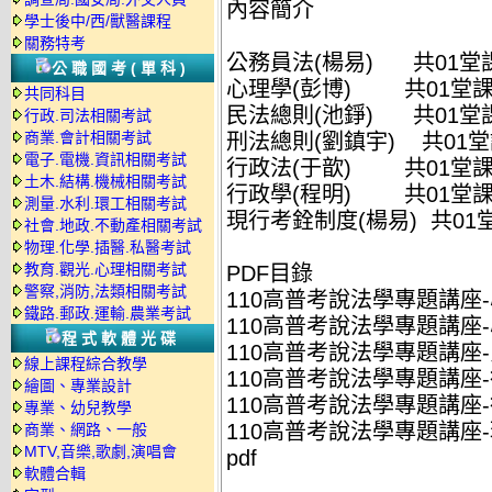
內容簡介
學士後中/西/獸醫課程
關務特考
公務員法(楊易) 共01堂
公職國考(單科)
心理學(彭博) 共01堂
共同科目
民法總則(池錚) 共01堂
行政.司法相關考試
商業.會計相關考試
刑法總則(劉鎮宇) 共01
電子.電機.資訊相關考試
行政法(于歆) 共01堂
土木.結構.機械相關考試
行政學(程明) 共01堂
測量.水利.環工相關考試
現行考銓制度(楊易) 共01
社會.地政.不動產相關考試
物理.化學.插醫.私醫考試
教育.觀光.心理相關考試
PDF目錄
警察,消防,法類相關考試
110高普考說法學專題講座-心
鐵路.郵政.運輸.農業考試
110高普考說法學專題講座-心
程式軟體光碟
110高普考說法學專題講座-民
線上課程綜合教學
110高普考說法學專題講座-行
繪圖、專業設計
110高普考說法學專題講座-
專業、幼兒教學
110高普考說法學專題講座-
商業、網路、一般
MTV,音樂,歌劇,演唱會
pdf
軟體合輯