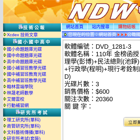
網站首頁
站内搜尋
購物結帳
技術公報
您現在的位置：
網站首頁
公職國
Xcdex 技術文章
情
國小國中高中
軟體編號：DVD_1281-3
國小命題題庫光碟
軟體名稱：110年 金榜函授
國中命題題庫光碟
理學(彭博)+民法總則(池錚)
高中命題題庫光碟
國小補習班教學光碟
+行政學(程明)+現行考銓制度
國中補習班教育光碟
D)
高中補習班教學光碟
光碟片數：3
翰林雲端學院
銷售價格：$600
林晟老師數學
關注次數：
20360
艾爾雲校
行動補習網
關 鍵 字：
研究所考試
理工研究所(單科)
商管研究所(單科)
文科藝術傳播(單科)
研究所考試(套裝)