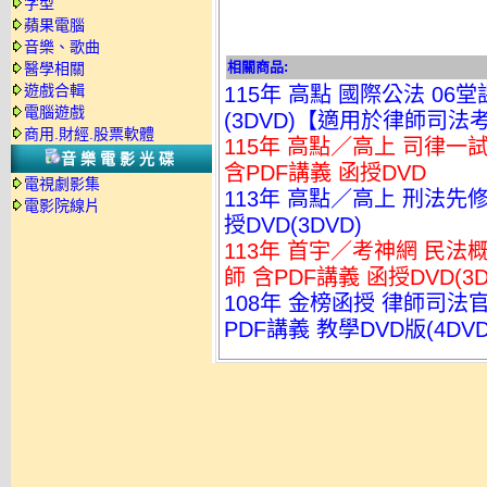
字型
蘋果電腦
音樂、歌曲
相關商品:
醫學相關
遊戲合輯
115年 高點 國際公法 06
電腦遊戲
(3DVD)【適用於律師司法
商用.財經.股票軟體
115年 高點／高上 司律一
音樂電影光碟
含PDF講義 函授DVD
電視劇影集
113年 高點／高上 刑法先修
電影院線片
授DVD(3DVD)
113年 首宇／考神網 民法概
師 含PDF講義 函授DVD(3D
108年 金榜函授 律師司法官
PDF講義 教學DVD版(4DVD