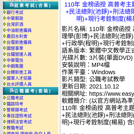
110年 金榜函授 高普考主
就業考試(合集)
+民法總則(池錚)+刑法總則
銀行考試
明)+現行考銓制度(楊易)
中華郵政
台灣菸酒
影片名稱: 110年 金榜函
中油新進僱員
理學(彭博)+民法總則(池錚)
農田水利會
台電新進僱員
+行政學(程明)+現行考銓制度
國營事業
語系版本: 繁體中文教學正
台鐵營運人員
光碟片數: 3片裝(單面DVD)
中華電信
安裝說明：MP4檔
中鋼集團
作業平臺：Windows
台糖新進工員
國軍人才招募
影片類型: 公職考試教學
台水評價人員
更新日期: 2021.10.12
公職國考(套裝)
相關網址: https://www.easyl
公職考試
軟體簡介: (以官方網站為準
鐵路特考
110年 金榜函授 高普考主
警察類考試
+民法總則(池錚)+刑法總則(
專技證照考試
明)+現行考銓制度(楊易) 含P
律師法官考試
教職考試
調查局.國安局.外交人員