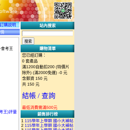
訂購説明
站內搜索
詳情
一會考王
購物清單
您已經訂購：
0
套產品
滿1200自動扣200 (特價片
除外) (滿2000免運)
-0 元
含郵資
150
元
共
150
元
結帳 / 查詢
最低消費需滿500元
考王)評量
銷售排行榜
1
115學年上學期 國小大補帖
2
115學年上學期 國小大補帖
南一版 國語+數學+社會+生活