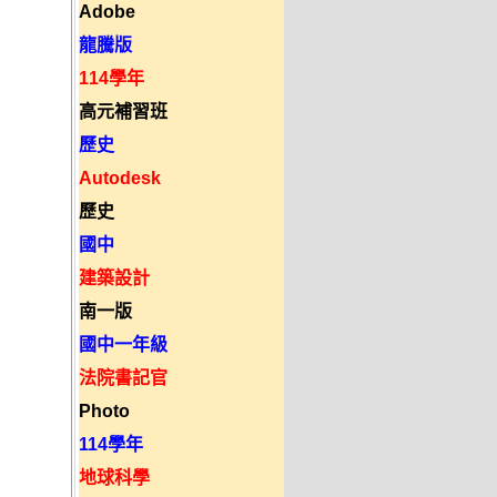
Adobe
龍騰版
114學年
高元補習班
歷史
Autodesk
歷史
國中
建築設計
南一版
國中一年級
法院書記官
Photo
114學年
地球科學