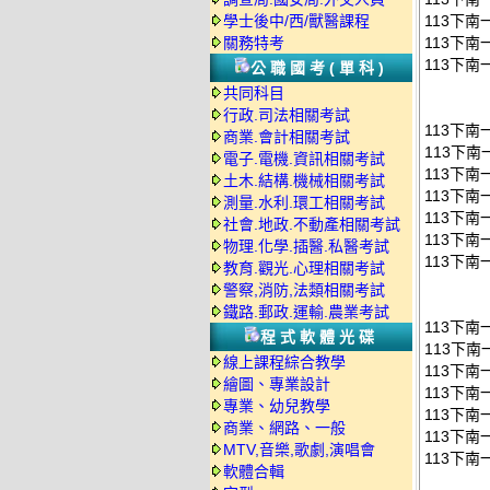
學士後中/西/獸醫課程
113下南
關務特考
113下南
113下南
公職國考(單科)
共同科目
行政.司法相關考試
113下
商業.會計相關考試
113下南
電子.電機.資訊相關考試
113下南
土木.結構.機械相關考試
113下南
測量.水利.環工相關考試
113下南
社會.地政.不動產相關考試
113下南
物理.化學.插醫.私醫考試
113下南
教育.觀光.心理相關考試
警察,消防,法類相關考試
鐵路.郵政.運輸.農業考試
113下
程式軟體光碟
113下南
線上課程綜合教學
113下南
繪圖、專業設計
113下南
專業、幼兒教學
113下南
商業、網路、一般
113下南
MTV,音樂,歌劇,演唱會
113下南
軟體合輯