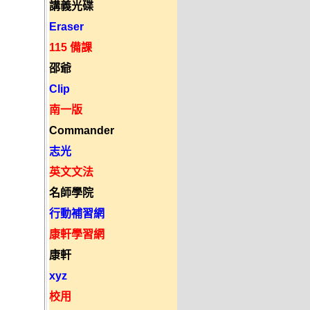
講義光碟
Eraser
115 備課
邵爺
Clip
南一版
Commander
志光
英文文法
名師學院
行動補習網
康軒學習網
康軒
xyz
校用