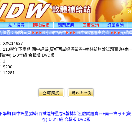
頁
站内搜尋
購物結帳
問題反應
回覆查詢
訂單查詢
的位置：
網站首頁
國小國中高中
國中命題題庫光碟
光碟
XXC14627
：113學年下學期 國中評量(康軒百試達評量卷+翰林新無敵試題寶典+南
評量卷) 1-3年級 合輯版 DVD版
：1
$200
：
12281
：
年下學期 國中評量(康軒百試達評量卷+翰林新無敵試題寶典+南一會考王(段
卷) 1-3年級 合輯版 DVD版