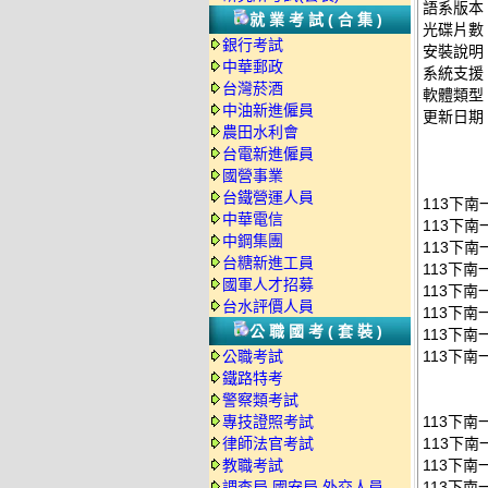
語系版本
就業考試(合集)
光碟片數
銀行考試
安裝說明
中華郵政
系統支援：
台灣菸酒
軟體類型
中油新進僱員
更新日期：2
農田水利會
台電新進僱員
國營事業
台鐵營運人員
113下
中華電信
113下
中鋼集團
113下南
台糖新進工員
113下南
國軍人才招募
113下南
台水評價人員
113下南
公職國考(套裝)
113下南
公職考試
113下南
鐵路特考
警察類考試
專技證照考試
113下
律師法官考試
113下南
教職考試
113下南
調查局.國安局.外交人員
113下南