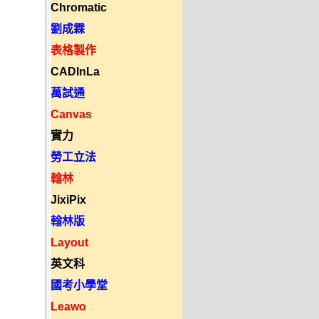
Chromatic
劉成霖
表格製作
CADInLa
萬試通
Canvas
實力
勞工立法
翰林
JixiPix
翰林版
Layout
英文科
國考小學堂
Leawo