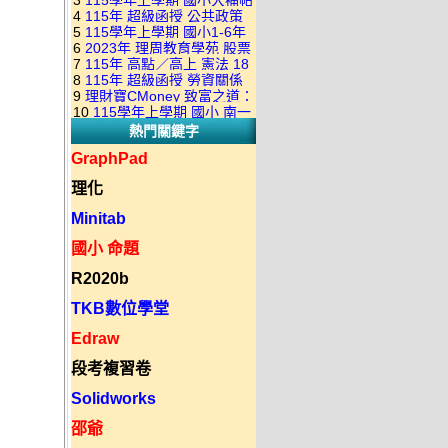
3
115學年上學期 國小大補帖
康軒版 國語+數學+社會+生活
+自然 1-6年級 教學光碟DVD
4
115年 超級函授 公共政策
翰林版 國語+數學+社會+生活
+自然 1-6年級 教學光碟DVD
版(3DVD)
5
115學年上學期 國小1-6年
22堂課+總複習 張楚老師 含
+自然 1-6年級 教學光碟DVD
版(3DVD)
6
2023年 理周教育學苑 股票
級 習作解答(含康軒.南一.翰林
PDF講義 函授DVD(9DVD)
版(3DVD)
7
115年 高點／高上 憲法 18
當沖煉金術 主講：朱家泓 國
全版本.全科目)合輯版 DVD版
8
115年 超級函授 勞資關係
堂課 宗台大老師 含PDF講義
語發音 DVD版
9
理財寶CMoney 致富之道：
概要 11堂課+總複習 陸川老
函授DVD(8DVD)【適用於律
10
115學年上學期 國小 南一
上班族飆股攻略班 主講：朱
師 含PDF講義 函授
師司法考試】
熱門關鍵字
版 教師手冊(全年級、全領域)
家泓+林穎 國語發音 DVD版
DVD(5DVD)
教學光碟DVD版
GraphPad
理化
Minitab
國小 命題
R2020b
TKB數位學堂
Edraw
段考複習卷
Solidworks
邵爺