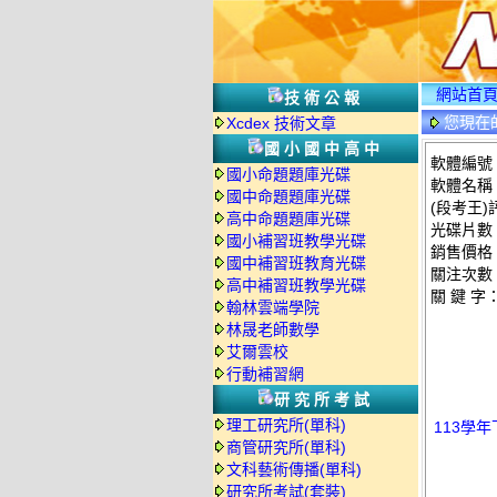
網站首
技術公報
您現在
Xcdex 技術文章
國小國中高中
軟體編號：
國小命題題庫光碟
軟體名稱
國中命題題庫光碟
(段考王)
高中命題題庫光碟
光碟片數
國小補習班教學光碟
銷售價格：
國中補習班教育光碟
關注次數
高中補習班教學光碟
關 鍵 字
翰林雲端學院
林晟老師數學
艾爾雲校
行動補習網
研究所考試
理工研究所(單科)
113學
商管研究所(單科)
文科藝術傳播(單科)
研究所考試(套裝)