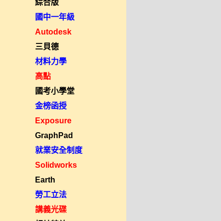
綜合版
國中一年級
Autodesk
三貝德
材料力學
高點
國考小學堂
金榜函授
Exposure
GraphPad
就業安全制度
Solidworks
Earth
勞工立法
講義光碟