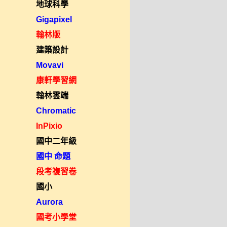
地球科學
Gigapixel
翰林版
建築設計
Movavi
康軒學習網
翰林雲端
Chromatic
InPixio
國中二年級
國中 命題
段考複習卷
國小
Aurora
國考小學堂