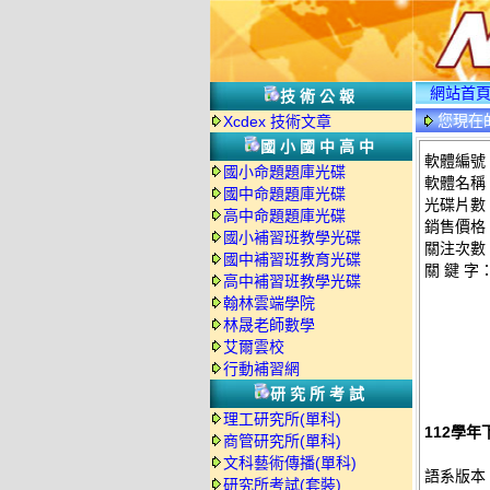
網站首
技術公報
您現在
Xcdex 技術文章
國小國中高中
軟體編號：
國小命題題庫光碟
軟體名稱：
國中命題題庫光碟
光碟片數
高中命題題庫光碟
銷售價格：
國小補習班教學光碟
關注次數
國中補習班教育光碟
關 鍵 字
高中補習班教學光碟
翰林雲端學院
林晟老師數學
艾爾雲校
行動補習網
研究所考試
理工研究所(單科)
112學年
商管研究所(單科)
文科藝術傳播(單科)
語系版本
研究所考試(套裝)