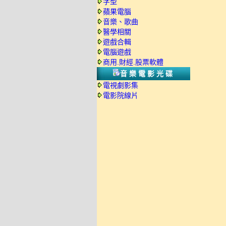
字型
蘋果電腦
音樂、歌曲
醫學相關
遊戲合輯
電腦遊戲
商用.財經.股票軟體
音樂電影光碟
電視劇影集
電影院線片