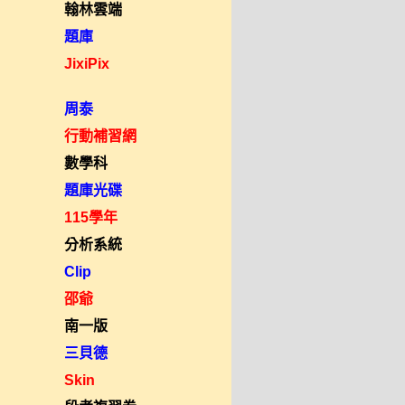
翰林雲端
題庫
JixiPix
周泰
行動補習網
數學科
題庫光碟
115學年
分析系統
Clip
邵爺
南一版
三貝德
Skin