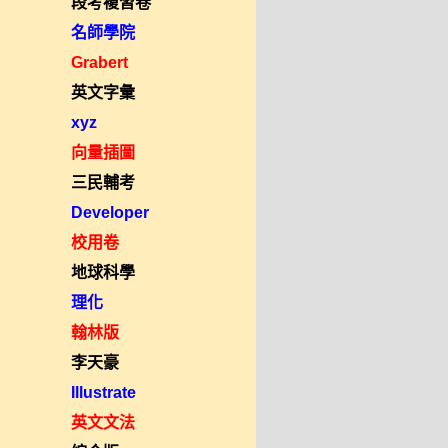
段考複習卷
名師學院
Grabert
英文字彙
xyz
向量插圖
三民輔考
Developer
校用卷
地球科學
理化
翰林版
李天豪
Illustrate
英文文法