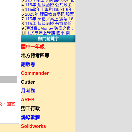
3
115學年上學期 國小大補帖
康軒版 國語+數學+社會+生活
+自然 1-6年級 教學光碟DVD
4
115年 超級函授 公共政策
翰林版 國語+數學+社會+生活
+自然 1-6年級 教學光碟DVD
版(3DVD)
5
115學年上學期 國小1-6年
22堂課+總複習 張楚老師 含
+自然 1-6年級 教學光碟DVD
版(3DVD)
6
2023年 理周教育學苑 股票
級 習作解答(含康軒.南一.翰林
PDF講義 函授DVD(9DVD)
版(3DVD)
7
115年 高點／高上 憲法 18
當沖煉金術 主講：朱家泓 國
全版本.全科目)合輯版 DVD版
8
115年 超級函授 勞資關係
堂課 宗台大老師 含PDF講義
語發音 DVD版
9
理財寶CMoney 致富之道：
概要 11堂課+總複習 陸川老
函授DVD(8DVD)【適用於律
10
115學年上學期 國小 南一
上班族飆股攻略班 主講：朱
師 含PDF講義 函授
師司法考試】
熱門關鍵字
版 教師手冊(全年級、全領域)
家泓+林穎 國語發音 DVD版
DVD(5DVD)
教學光碟DVD版
國中一年級
地方特考四等
副版卷
Commander
Cutter
月考卷
ARES
古文、國寫
勞工行政
燒錄軟體
Solidworks