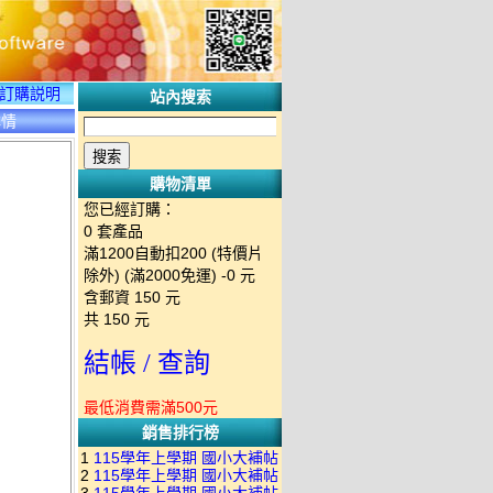
訂購説明
站內搜索
詳情
購物清單
您已經訂購：
0
套產品
滿1200自動扣200 (特價片
除外) (滿2000免運)
-0 元
含郵資
150
元
共
150
元
結帳 / 查詢
最低消費需滿500元
銷售排行榜
1
115學年上學期 國小大補帖
2
115學年上學期 國小大補帖
南一版 國語+數學+社會+生活