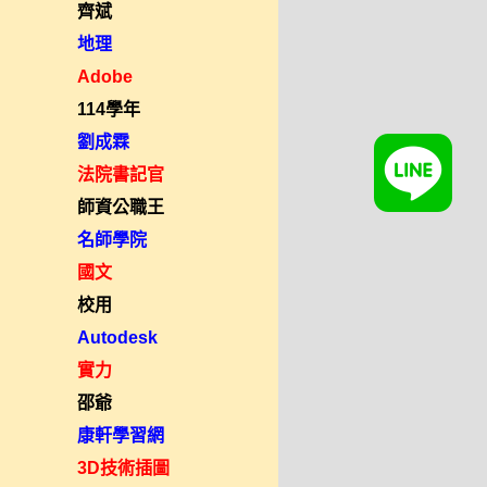
齊斌
地理
Adobe
114學年
劉成霖
法院書記官
師資公職王
名師學院
國文
校用
Autodesk
實力
邵爺
康軒學習網
3D技術插圖