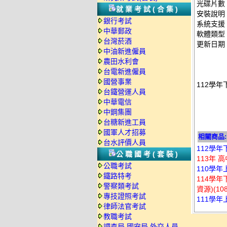
光碟片數
就業考試(合集)
安裝說明
銀行考試
系統支援：
中華郵政
軟體類型
台灣菸酒
更新日期：2
中油新進僱員
農田水利會
台電新進僱員
國營事業
112學年
台鐵營運人員
中華電信
中鋼集團
台糖新進工員
國軍人才招募
相關商品:
台水評價人員
112學年
公職國考(套裝)
113年 
公職考試
110學年
鐵路特考
114學年
警察類考試
資源)(1
專技證照考試
111學年
律師法官考試
教職考試
調查局.國安局.外交人員