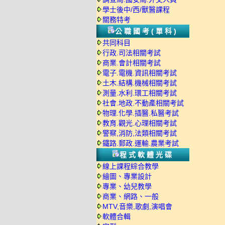
學士後中/西/獸醫課程
關務特考
公職國考(單科)
共同科目
行政.司法相關考試
商業.會計相關考試
電子.電機.資訊相關考試
土木.結構.機械相關考試
測量.水利.環工相關考試
社會.地政.不動產相關考試
物理.化學.插醫.私醫考試
教育.觀光.心理相關考試
警察,消防,法類相關考試
鐵路.郵政.運輸.農業考試
程式軟體光碟
線上課程綜合教學
繪圖、專業設計
專業、幼兒教學
商業、網路、一般
MTV,音樂,歌劇,演唱會
軟體合輯