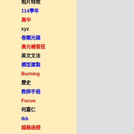
相片特效
114學年
高中
xyz
卷類光碟
高元補習班
英文文法
模型建製
Burning
歷史
教師手冊
Focus
何嘉仁
tkb
超級函授