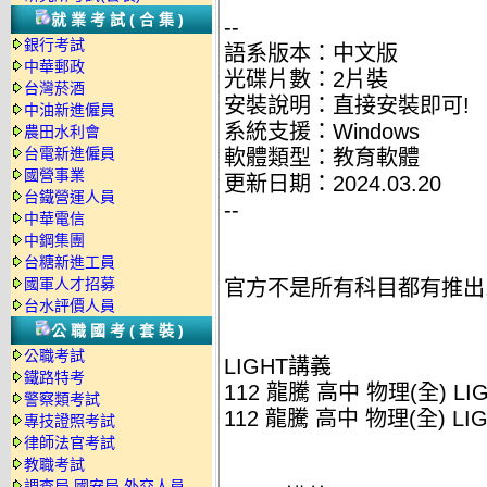
就業考試(合集)
--
銀行考試
語系版本：中文版
中華郵政
光碟片數：2片裝
台灣菸酒
安裝說明：直接安裝即可!
中油新進僱員
系統支援：Windows
農田水利會
台電新進僱員
軟體類型：教育軟體
國營事業
更新日期：2024.03.20
台鐵營運人員
--
中華電信
中鋼集團
台糖新進工員
國軍人才招募
官方不是所有科目都有推出
台水評價人員
公職國考(套裝)
公職考試
LIGHT講義
鐵路特考
112 龍騰 高中 物理(全) LI
警察類考試
112 龍騰 高中 物理(全) LI
專技證照考試
律師法官考試
教職考試
調查局.國安局.外交人員