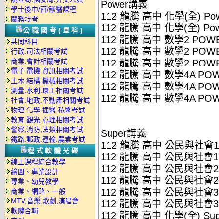
Power講義
學士後中/西/獸醫課程
112 龍騰 高中 化學(全) Po
關務特考
112 龍騰 高中 化學(全) Po
公職國考(單科)
112 龍騰 高中 數學2 POW
共同科目
112 龍騰 高中 數學2 POW
行政.司法相關考試
商業.會計相關考試
112 龍騰 高中 數學2 POW
電子.電機.資訊相關考試
112 龍騰 高中 數學4A PO
土木.結構.機械相關考試
112 龍騰 高中 數學4A PO
測量.水利.環工相關考試
112 龍騰 高中 數學4A PO
社會.地政.不動產相關考試
物理.化學.插醫.私醫考試
教育.觀光.心理相關考試
警察,消防,法類相關考試
Super講義
鐵路.郵政.運輸.農業考試
112 龍騰 高中 公民與社會1(
程式軟體光碟
112 龍騰 高中 公民與社會1(
線上課程綜合教學
112 龍騰 高中 公民與社會2(
繪圖、專業設計
112 龍騰 高中 公民與社會2(
專業、幼兒教學
112 龍騰 高中 公民與社會3(
商業、網路、一般
MTV,音樂,歌劇,演唱會
112 龍騰 高中 公民與社會3(
軟體合輯
112 龍騰 高中 化學(全) Su