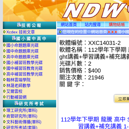
網站首頁
站内搜尋
購物結帳
技術公報
您現在的位置：
網站首頁
國小
Xcdex 技術文章
國小國中高中
軟體編號：XXC14031-2
國小命題題庫光碟
軟體名稱：112學年下學期 龍騰
國中命題題庫光碟
ght講義+學習講義+補充講義
高中命題題庫光碟
國小補習班教學光碟
光碟片數：2
國中補習班教育光碟
銷售價格：$400
高中補習班教學光碟
關注次數：
21946
翰林雲端學院
關 鍵 字：
林晟老師數學
艾爾雲校
行動補習網
研究所考試
理工研究所(單科)
商管研究所(單科)
112學年下學期 龍騰 高中 S
文科藝術傳播(單科)
習講義+補充講義 1-
研究所考試(套裝)