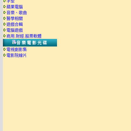
字型
蘋果電腦
音樂、歌曲
醫學相關
遊戲合輯
電腦遊戲
商用.財經.股票軟體
音樂電影光碟
電視劇影集
電影院線片