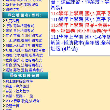
答、課堂練習、作業簿、學習評
學士後中/西/獸醫課程
片裝)
關務特考
114學年上學期 國小 真平
公職國考(單科)
110學年上學期 國小 真平
共同科目
113學年上學期 良品+明霖
行政.司法相關考試
卷、評量卷 國小副版卷(全年
商業.會計相關考試
電子.電機.資訊相關考試
111學年上學期 國小1-6
土木.結構.機械相關考試
解答+輔助教本(全年級.全科
測量.水利.環工相關考試
址版 (4片裝)
社會.地政.不動產相關考試
物理.化學.插醫.私醫考試
教育.觀光.心理相關考試
警察,消防,法類相關考試
鐵路.郵政.運輸.農業考試
程式軟體光碟
線上課程綜合教學
繪圖、專業設計
專業、幼兒教學
商業、網路、一般
MTV,音樂,歌劇,演唱會
軟體合輯