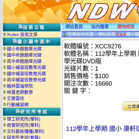
網站首頁
站内搜尋
購物結帳
技術公報
您現在的位置：
網站首頁
國小
Xcdex 技術文章
國小國中高中
軟體編號：XCC9276
國小命題題庫光碟
軟體名稱：112學年上學期 
國中命題題庫光碟
學光碟DVD版
高中命題題庫光碟
國小補習班教學光碟
光碟片數：1
國中補習班教育光碟
銷售價格：$100
高中補習班教學光碟
關注次數：
16660
翰林雲端學院
關 鍵 字：
林晟老師數學
艾爾雲校
行動補習網
研究所考試
理工研究所(單科)
商管研究所(單科)
112學年上學期 國小 康軒
文科藝術傳播(單科)
研究所考試(套裝)