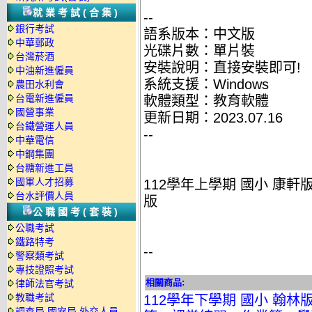
就業考試(合集)
--
銀行考試
語系版本：中文版
中華郵政
光碟片數：單片裝
台灣菸酒
安裝說明：直接安裝即可!
中油新進僱員
系統支援：Windows
農田水利會
台電新進僱員
軟體類型：教育軟體
國營事業
更新日期：2023.07.16
台鐵營運人員
--
中華電信
中鋼集團
台糖新進工員
國軍人才招募
112學年上學期 國小 康軒
台水評價人員
版
公職國考(套裝)
公職考試
鐵路特考
--
警察類考試
專技證照考試
相關商品:
律師法官考試
教職考試
112學年下學期 國小 翰
調查局.國安局.外交人員