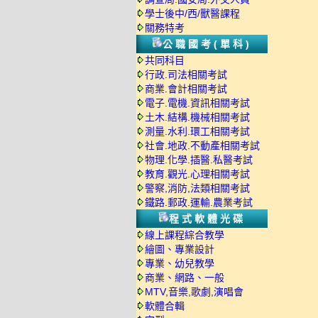
學士後中/西/獸醫課程
關務特考
公職國考(單科)
共同科目
行政.司法相關考試
商業.會計相關考試
電子.電機.資訊相關考試
土木.結構.機械相關考試
測量.水利.環工相關考試
社會.地政.不動產相關考試
物理.化學.插醫.私醫考試
教育.觀光.心理相關考試
警察,消防,法類相關考試
鐵路.郵政.運輸.農業考試
程式軟體光碟
線上課程綜合教學
繪圖、專業設計
專業、幼兒教學
商業、網路、一般
MTV,音樂,歌劇,演唱會
軟體合輯