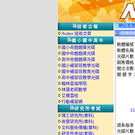
網站首
技術公報
您現在
Xcdex 技術文章
國小國中高中
軟體編號：
國小命題題庫光碟
軟體名稱：1
國中命題題庫光碟
光碟片數
高中命題題庫光碟
銷售價格：
國小補習班教學光碟
關注次數
國中補習班教育光碟
關 鍵 字
高中補習班教學光碟
翰林雲端學院
林晟老師數學
艾爾雲校
行動補習網
研究所考試
1
理工研究所(單科)
商管研究所(單科)
語系版本
文科藝術傳播(單科)
光碟片數
研究所考試(套裝)