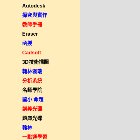
Autodesk
探究與實作
教師手冊
Eraser
函授
Cadsoft
3D技術插圖
翰林雲端
分析系統
名師學院
國小 命題
講義光碟
題庫光碟
翰林
一點通學習