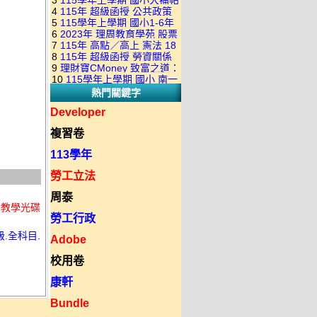
3
115學年上學期 國小大補帖
康軒版 國語+數學+社會+生活
+自然 1-6年級 教學光碟DVD
4
115年 超級函授 公共政策
翰林版 國語+數學+社會+生活
+自然 1-6年級 教學光碟DVD
版(3DVD)
5
115學年上學期 國小1-6年
22堂課+總複習 張楚老師 含
+自然 1-6年級 教學光碟DVD
版(3DVD)
6
2023年 理周教育學苑 股票
級 習作解答(含康軒.南一.翰林
PDF講義 函授DVD(9DVD)
版(3DVD)
7
115年 高點／高上 憲法 18
當沖煉金術 主講：朱家泓 國
全版本.全科目)合輯版 DVD版
8
115年 超級函授 勞資關係
堂課 宗台大老師 含PDF講義
語發音 DVD版
9
理財寶CMoney 致富之道：
概要 11堂課+總複習 陸川老
函授DVD(8DVD)【適用於律
10
115學年上學期 國小 南一
上班族飆股攻略班 主講：朱
師 含PDF講義 函授
師司法考試】
熱門關鍵字
版 教師手冊(全年級、全領域)
家泓+林穎 國語發音 DVD版
DVD(5DVD)
教學光碟DVD版
Developer
複習卷
113學年
勞工立法
周泰
) 教學光碟
勞工行政
.全科目.
Adobe
校用卷
康軒
Bundle