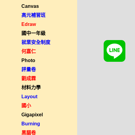
Canvas
高元補習班
Edraw
國中一年級
就業安全制度
何嘉仁
Photo
評量卷
劉成霖
材料力學
Layout
國小
Gigapixel
Burning
黑貓卷