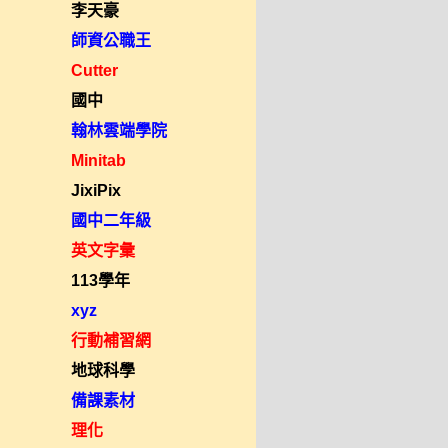
李天豪
師資公職王
Cutter
國中
翰林雲端學院
Minitab
JixiPix
國中二年級
英文字彙
113學年
xyz
行動補習網
地球科學
備課素材
理化