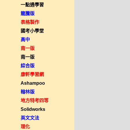
一點通學習
龍騰版
表格製作
國考小學堂
高中
南一版
南一版
綜合版
康軒學習網
Ashampoo
翰林版
地方特考四等
Solidworks
英文文法
理化