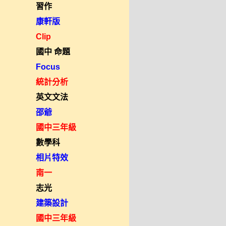
習作
康軒版
Clip
國中 命題
Focus
統計分析
英文文法
邵爺
國中三年級
數學科
相片特效
南一
志光
建築設計
國中三年級