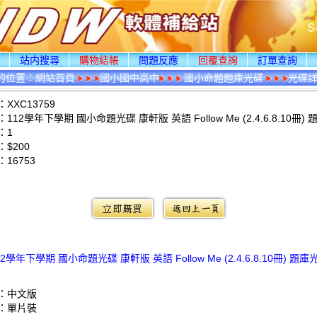
頁
站内搜尋
購物結帳
問題反應
回覆查詢
訂單查詢
的位置：
網站首頁
國小國中高中
國小命題題庫光碟
光碟
XXC13759
12學年下學期 國小命題光碟 康軒版 英語 Follow Me (2.4.6.8.10冊)
：1
$200
：
16753
：
12學年下學期 國小命題光碟 康軒版 英語 Follow Me (2.4.6.8.10冊) 題庫
：中文版
：單片裝