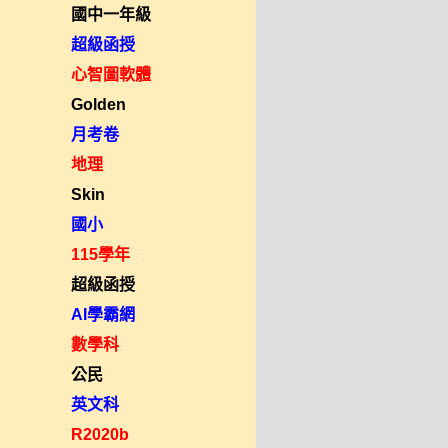
國中一年級
超級函授
心智圖軟體
Golden
月考卷
地理
Skin
國小
115學年
超級函授
AI學霸網
數學科
公民
英文科
R2020b