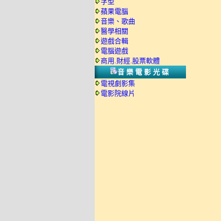
字型
蘋果電腦
音樂、歌曲
醫學相關
遊戲合輯
電腦遊戲
商用.財經.股票軟體
音樂電影光碟
電視劇影集
電影院線片