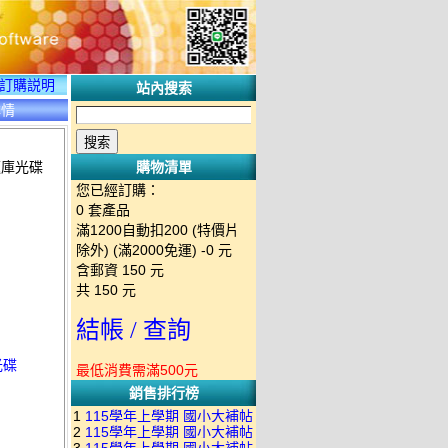
訂購説明
站內搜索
詳情
 題庫光碟
購物清單
您已經訂購：
0
套產品
滿1200自動扣200 (特價片
除外) (滿2000免運)
-0 元
含郵資
150
元
共
150
元
結帳 / 查詢
光碟
最低消費需滿500元
銷售排行榜
1
115學年上學期 國小大補帖
2
115學年上學期 國小大補帖
南一版 國語+數學+社會+生活