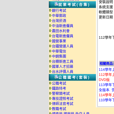
安裝說明
就業考試(合集)
系統支援：
銀行考試
軟體類型
中華郵政
更新日期：2
台灣菸酒
中油新進僱員
農田水利會
台電新進僱員
112學年下
國營事業
台鐵營運人員
中華電信
中鋼集團
台糖新進工員
相關商品:
國軍人才招募
114學年上
台水評價人員
112學年
公職國考(套裝)
DVD版
公職考試
113學年
鐵路特考
全版本. 
警察類考試
114學年
專技證照考試
110學年
律師法官考試
教職考試
調查局.國安局.外交人員