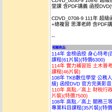
CDVD_0050-9 108年 
堂課 含PDF講義 函授DVD(
CDVD_0708-9 111年
+總複習 思澤老師 含PDF講義
--
相關商品:
114年 金榜函授 身心特考(
課程(61片裝)(特價6300)
114年 實力補習班 土木普考
課程(46片裝)
108年 TKB數位學堂 公
級) 函授DVD 官方完美影音版(
110年 高點／高上 財稅行政
片裝)(特價7500)
108年 高點／高上 關務三等
專業科目課程(35片裝)(特價4