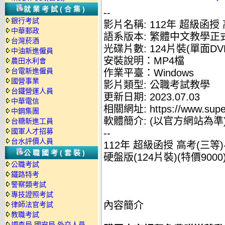
就業考試(合集)
--
銀行考試
影片名稱: 112年 超級函授
中華郵政
語系版本: 繁體中文教學正
台灣菸酒
光碟片數: 124片裝(單面DV
中油新進僱員
安裝說明：MP4檔
農田水利會
台電新進僱員
作業平臺：Windows
國營事業
影片類型: 公職考試教學
台鐵營運人員
更新日期: 2023.07.03
中華電信
相關網址: https://www.supe
中鋼集團
軟體簡介: (以官方網站為準
台糖新進工員
國軍人才招募
--
台水評價人員
112年 超級函授 高考(三等
公職國考(套裝)
硬盤版(124片裝)(特價9000
公職考試
鐵路特考
警察類考試
專技證照考試
內容簡介
律師法官考試
教職考試
調查局.國安局.外交人員