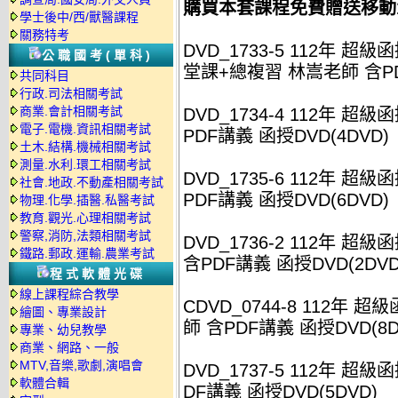
購買本套課程免費贈送移動
學士後中/西/獸醫課程
關務特考
DVD_1733-5 112年 超級
公職國考(單科)
堂課+總複習 林嵩老師 含PD
共同科目
行政.司法相關考試
商業.會計相關考試
DVD_1734-4 112年 
電子.電機.資訊相關考試
PDF講義 函授DVD(4DVD)
土木.結構.機械相關考試
測量.水利.環工相關考試
DVD_1735-6 112年 
社會.地政.不動產相關考試
PDF講義 函授DVD(6DVD)
物理.化學.插醫.私醫考試
教育.觀光.心理相關考試
警察,消防,法類相關考試
DVD_1736-2 112年 
鐵路.郵政.運輸.農業考試
含PDF講義 函授DVD(2DVD
程式軟體光碟
線上課程綜合教學
CDVD_0744-8 112年
繪圖、專業設計
師 含PDF講義 函授DVD(8D
專業、幼兒教學
商業、網路、一般
MTV,音樂,歌劇,演唱會
DVD_1737-5 112年 
軟體合輯
DF講義 函授DVD(5DVD)