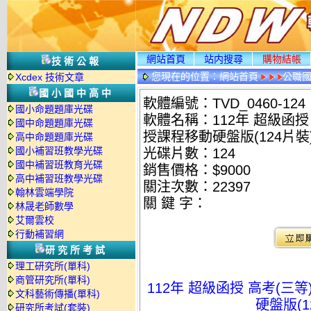
網站首頁
站内搜尋
購物結帳
技術公報
您現在的位置：
網站首頁
公職國
Xcdex 技術文章
國小國中高中
軟體編號：TVD_0460-124
國小命題題庫光碟
軟體名稱：112年 超級函授 
國中命題題庫光碟
授課程移動硬盤版(124片裝)(
高中命題題庫光碟
國小補習班教學光碟
光碟片數：124
國中補習班教育光碟
銷售價格：$9000
高中補習班教學光碟
關注次數：
22397
翰林雲端學院
關 鍵 字：
林晟老師數學
艾爾雲校
行動補習網
研究所考試
理工研究所(單科)
商管研究所(單科)
112年 超級函授 高考(三
文科藝術傳播(單科)
硬盤版(1
研究所考試(套裝)