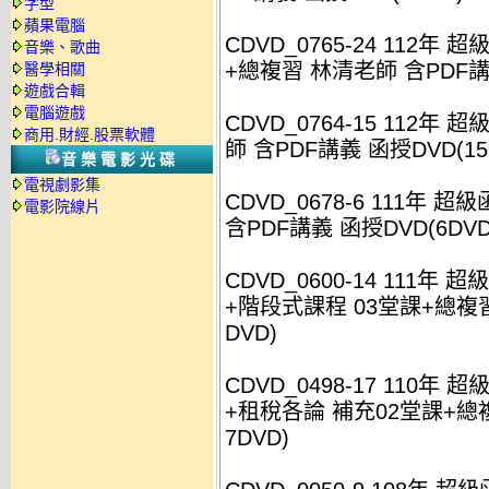
字型
蘋果電腦
CDVD_0765-24 112年
音樂、歌曲
+總複習 林清老師 含PDF講義
醫學相關
遊戲合輯
電腦遊戲
CDVD_0764-15 112年
商用.財經.股票軟體
師 含PDF講義 函授DVD(15
音樂電影光碟
電視劇影集
CDVD_0678-6 111年
電影院線片
含PDF講義 函授DVD(6DVD
CDVD_0600-14 111
+階段式課程 03堂課+總複習
DVD)
CDVD_0498-17 110年
+租稅各論 補充02堂課+總複
7DVD)