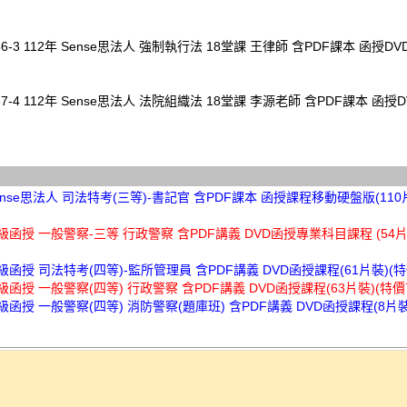
86-3 112年 Sense思法人 強制執行法 18堂課 王律師 含PDF課本 函授DV
87-4 112年 Sense思法人 法院組織法 18堂課 李源老師 含PDF課本 函授D
Sense思法人 司法特考(三等)-書記官 含PDF課本 函授課程移動硬盤版(110
超級函授 一般警察-三等 行政警察 含PDF講義 DVD函授專業科目課程 (54片D
超級函授 司法特考(四等)-監所管理員 含PDF講義 DVD函授課程(61片裝)(特價
超級函授 一般警察(四等) 行政警察 含PDF講義 DVD函授課程(63片裝)(特價7
超級函授 一般警察(四等) 消防警察(題庫班) 含PDF講義 DVD函授課程(8片裝