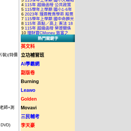
3
115學年上學期 國小大補帖
康軒版 國語+數學+社會+生活
+自然 1-6年級 教學光碟DVD
4
115年 超級函授 公共政策
翰林版 國語+數學+社會+生活
+自然 1-6年級 教學光碟DVD
版(3DVD)
5
115學年上學期 國小1-6年
22堂課+總複習 張楚老師 含
+自然 1-6年級 教學光碟DVD
版(3DVD)
6
2023年 理周教育學苑 股票
級 習作解答(含康軒.南一.翰林
PDF講義 函授DVD(9DVD)
版(3DVD)
7
115學年上學期 國中命題光
當沖煉金術 主講：朱家泓 國
全版本.全科目)合輯版 DVD版
8
115年 高點／高上 憲法 18
碟 翰林版 英文科 1-3年級 題
語發音 DVD版
9
115年 超級函授 勞資關係
堂課 宗台大老師 含PDF講義
庫光碟
10
理財寶CMoney 致富之
概要 11堂課+總複習 陸川老
函授DVD(8DVD)【適用於律
熱門關鍵字
道：上班族飆股攻略班 主
師 含PDF講義 函授
師司法考試】
講：朱家泓+林穎 國語發音
DVD(5DVD)
英文科
DVD版
片裝)(特價
立功補習班
AI學霸網
副版卷
Burning
Leawo
Golden
同老師+測
Movavi
三民輔考
DVD)
李天豪