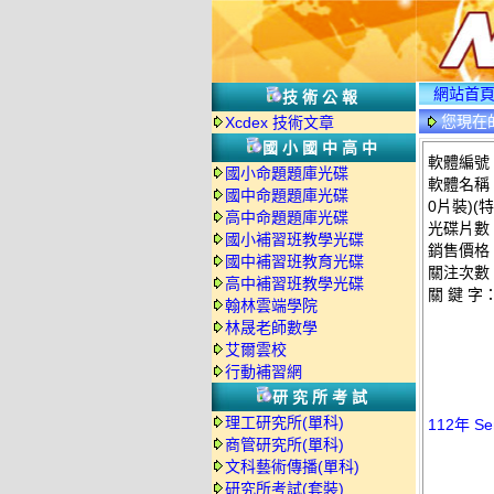
網站首
技術公報
您現在
Xcdex 技術文章
國小國中高中
軟體編號：T
國小命題題庫光碟
軟體名稱：
國中命題題庫光碟
0片裝)(特
高中命題題庫光碟
光碟片數：
國小補習班教學光碟
銷售價格：
國中補習班教育光碟
關注次數
高中補習班教學光碟
關 鍵 字
翰林雲端學院
林晟老師數學
艾爾雲校
行動補習網
研究所考試
理工研究所(單科)
112年 
商管研究所(單科)
文科藝術傳播(單科)
研究所考試(套裝)