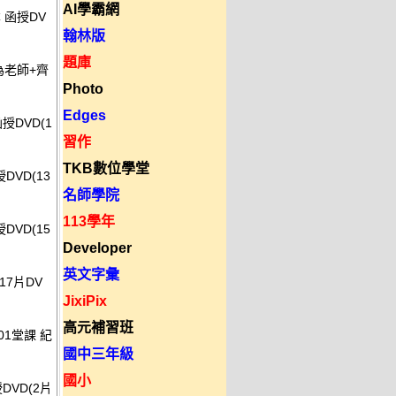
AI學霸網
本 函授DV
翰林版
題庫
仕為老師+齊
Photo
Edges
函授DVD(1
習作
TKB數位學堂
DVD(13
名師學院
113學年
DVD(15
Developer
英文字彙
(17片DV
JixiPix
高元補習班
 01堂課 紀
國中三年級
國小
DVD(2片