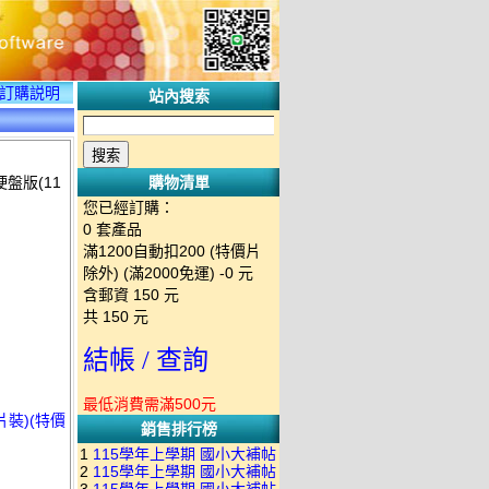
訂購説明
站內搜索
硬盤版(11
購物清單
您已經訂購：
0
套產品
滿1200自動扣200 (特價片
除外) (滿2000免運)
-0 元
含郵資
150
元
共
150
元
結帳 / 查詢
最低消費需滿500元
片裝)(特價
銷售排行榜
1
115學年上學期 國小大補帖
2
115學年上學期 國小大補帖
南一版 國語+數學+社會+生活