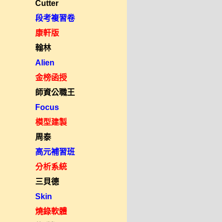
Cutter
段考複習卷
康軒版
翰林
Alien
金榜函授
師資公職王
Focus
模型建製
周泰
高元補習班
分析系統
三貝德
Skin
燒錄軟體