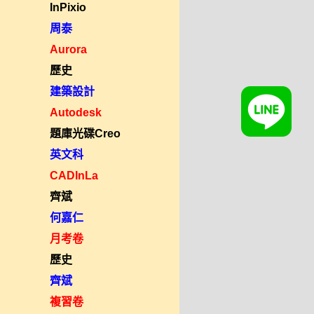
InPixio
周泰
Aurora
歷史
建築設計
Autodesk
題庫光碟Creo
英文科
CADInLa
齊斌
何嘉仁
月考卷
歷史
齊斌
複習卷