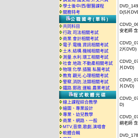
學士後中/西/獸醫課程
DVD_14
關務特考
D(5片DV
公職國考(單科)
CDVD_
共同科目
安老師 含
行政.司法相關考試
商業.會計相關考試
CDVD_0
電子.電機.資訊相關考試
2片DVD)
土木.結構.機械相關考試
測量.水利.環工相關考試
CDVD_0
社會.地政.不動產相關考試
片DVD)
物理.化學.插醫.私醫考試
教育.觀光.心理相關考試
CDVD_0
警察,消防,法類相關考試
片DVD)
鐵路.郵政.運輸.農業考試
程式軟體光碟
CDVD_0
線上課程綜合教學
D)
繪圖、專業設計
專業、幼兒教學
CDVD_0
商業、網路、一般
綱老師 含
MTV,音樂,歌劇,演唱會
軟體合輯
DVD_17