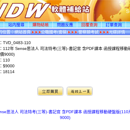
頁
站内搜尋
購物結帳
問題反應
回覆查詢
訂單查詢
的位置：
網站首頁
公職國考(套裝)
警察類考試
光碟詳情
VD_0483-110
112年 Sense思法人 司法特考(三等)-書記官 含PDF課本 函授課程移動
價9000)
110
$9000
：
18114
：
Sense思法人 司法特考(三等)-書記官 含PDF課本 函授課程移動硬盤版(110
9000)