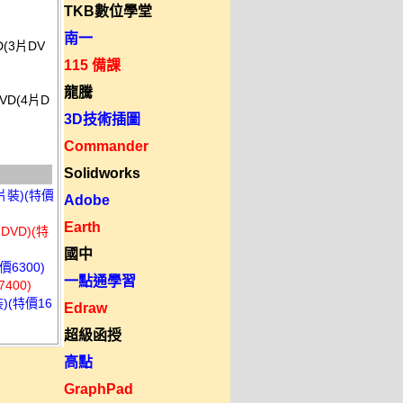
TKB數位學堂
南一
D(3片DV
115 備課
龍騰
VD(4片D
3D技術插圖
Commander
Solidworks
片裝)(特價
Adobe
Earth
VD)(特
國中
6300)
一點通學習
400)
)(特價16
Edraw
超級函授
高點
GraphPad