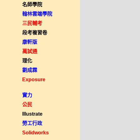
名師學院
翰林雲端學院
三民輔考
段考複習卷
康軒版
萬試通
理化
劉成霖
Exposure
實力
公民
Illustrate
勞工行政
Solidworks