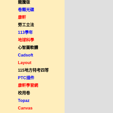
龍騰版
卷類光碟
康軒
勞工立法
113學年
地球科學
心智圖軟體
Cadsoft
Layout
115地方特考四等
PTC插件
康軒學習網
校用卷
Topaz
Canvas