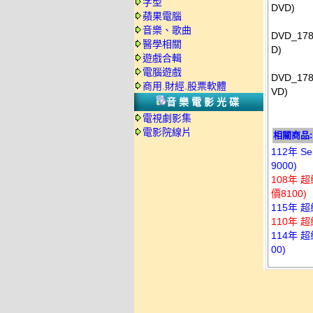
字型
DVD)
蘋果電腦
音樂、歌曲
DVD_17
醫學相關
D)
遊戲合輯
電腦遊戲
DVD_17
商用.財經.股票軟體
VD)
音樂電影光碟
電視劇影集
電影院線片
相關商品:
112年 
9000)
108年 
價8100)
115年 
110年 
114年 
00)