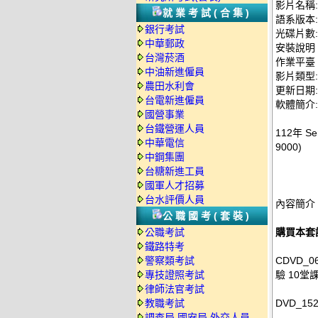
影片名稱:
就業考試(合集)
語系版本
銀行考試
光碟片數:
中華郵政
安裝說明
台灣菸酒
作業平臺：
中油新進僱員
影片類型
農田水利會
更新日期: 2
台電新進僱員
軟體簡介:
國營事業
台鐵營運人員
112年 
中華電信
9000)
中鋼集團
台糖新進工員
國軍人才招募
台水評價人員
內容簡介
公職國考(套裝)
公職考試
購買本套
鐵路特考
警察類考試
CDVD_0
專技證照考試
驗 10堂
律師法官考試
教職考試
DVD_15
調查局.國安局.外交人員