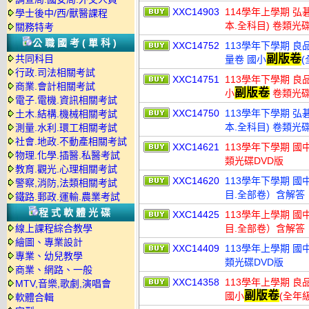
XXC14903
114學年上學期 弘
學士後中/西/獸醫課程
本.全科目) 卷類光
關務特考
公職國考(單科)
XXC14752
113學年下學期 
副版卷
共同科目
量卷 國小
行政.司法相關考試
XXC14751
113學年下學期 良品
商業.會計相關考試
副版卷
小
卷類光碟
電子.電機.資訊相關考試
XXC14750
113學年下學期 弘
土木.結構.機械相關考試
本.全科目) 卷類光
測量.水利.環工相關考試
社會.地政.不動產相關考試
XXC14621
113學年下學期 國
物理.化學.插醫.私醫考試
類光碟DVD版
教育.觀光.心理相關考試
XXC14620
113學年下學期 國中
警察,消防,法類相關考試
目.全部卷）含解答
鐵路.郵政.運輸.農業考試
程式軟體光碟
XXC14425
113學年上學期 國中
線上課程綜合教學
目.全部卷）含解答
繪圖、專業設計
XXC14409
113學年上學期 國
專業、幼兒教學
類光碟DVD版
商業、網路、一般
XXC14358
113學年上學期 
MTV,音樂,歌劇,演唱會
副版卷
國小
(全年
軟體合輯