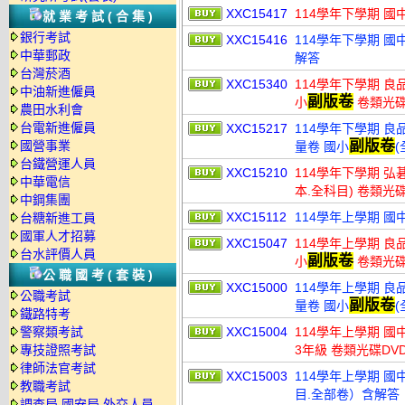
XXC15417
114學年下學期 國
就業考試(合集)
銀行考試
XXC15416
114學年下學期 國中
中華郵政
解答
台灣菸酒
XXC15340
114學年下學期 良品
中油新進僱員
副版卷
小
卷類光碟
農田水利會
台電新進僱員
XXC15217
114學年下學期 
副版卷
國營事業
量卷 國小
台鐵營運人員
XXC15210
114學年下學期 弘
中華電信
本.全科目) 卷類光
中鋼集團
XXC15112
114學年上學期 國
台糖新進工員
國軍人才招募
XXC15047
114學年上學期 良品
台水評價人員
副版卷
小
卷類光碟
公職國考(套裝)
XXC15000
114學年上學期 
公職考試
副版卷
量卷 國小
鐵路特考
警察類考試
XXC15004
114學年上學期 國
專技證照考試
3年級 卷類光碟DV
律師法官考試
XXC15003
114學年上學期 國中
教職考試
目.全部卷）含解答
調查局.國安局.外交人員