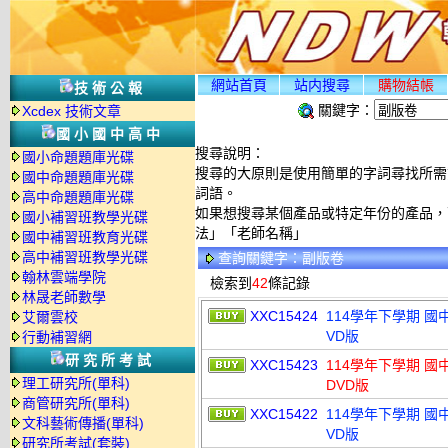
網站首頁
站内搜尋
購物結帳
技術公報
關鍵字：
Xcdex 技術文章
國小國中高中
搜尋說明：
國小命題題庫光碟
搜尋的大原則是使用簡單的字詞尋找所需資
國中命題題庫光碟
詞語。
高中命題題庫光碟
如果想搜尋某個產品或特定年份的產品，可
國小補習班教學光碟
法」「老師名稱」
國中補習班教育光碟
高中補習班教學光碟
查詢關鍵字：副版卷
翰林雲端學院
檢索到
42
條記錄
林晟老師數學
XXC15424
114學年下學期 國
艾爾雲校
VD版
行動補習網
研究所考試
XXC15423
114學年下學期 國
理工研究所(單科)
DVD版
商管研究所(單科)
XXC15422
114學年下學期 國
文科藝術傳播(單科)
VD版
研究所考試(套裝)