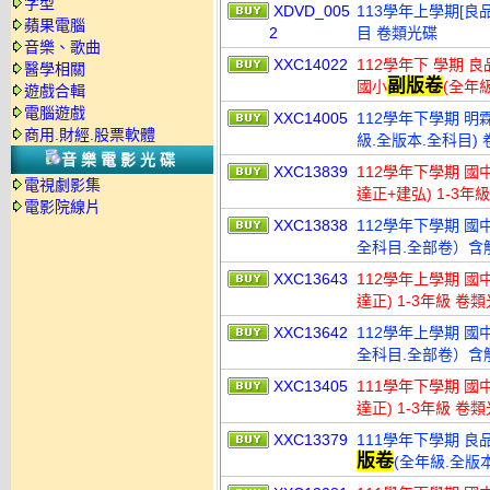
字型
XDVD_005
113學年上學期[良
蘋果電腦
2
目 卷類光碟
音樂、歌曲
XXC14022
112學年下 學期 
醫學相關
副版卷
國小
(全年
遊戲合輯
電腦遊戲
XXC14005
112學年下學期 明
商用.財經.股票軟體
級.全版本.全科目)
音樂電影光碟
XXC13839
112學年下學期 國
電視劇影集
達正+建弘) 1-3年
電影院線片
XXC13838
112學年下學期 國中
全科目.全部卷）含
XXC13643
112學年上學期 國
達正) 1-3年級 卷
XXC13642
112學年上學期 國中
全科目.全部卷）含
XXC13405
111學年下學期 國
達正) 1-3年級 卷
XXC13379
111學年下學期 良
版卷
(全年級.全版