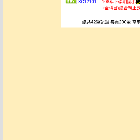
XC12101
108年下學期國小
+全科目)總合輯正式
總共42筆記錄 每頁200筆 當前