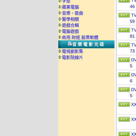
T
字型
46
蘋果電腦
音樂、歌曲
T
醫學相關
59
遊戲合輯
T
電腦遊戲
81
商用.財經.股票軟體
音樂電影光碟
TV
73
電視劇影集
電影院線片
D
5
D
6
D
5
X
X
X