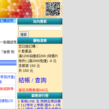
訂購説明
站內搜索
購物清單
上一些描述性
您已經訂購：
0
套產品
「金榜 刑
滿1200自動扣200 (特價片
除外) (滿2000免運)
-0 元
含郵資
150
元
共
150
元
群學習評量)
結帳 / 查詢
版
一新超群學
最低消費需滿500元
銷售排行榜
課程(25
1
客服LINE 及 問題反應回覆
2
112學年上學期 國中 1-3年
方式 下單後出現訂單編號就