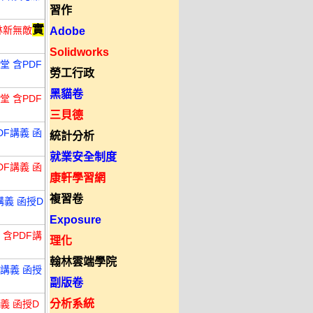
習作
實
林新無敵
Adobe
Solidworks
堂 含PDF
勞工行政
黑貓卷
堂 含PDF
三貝德
DF講義 函
統計分析
就業安全制度
DF講義 函
康軒學習網
複習卷
講義 函授D
Exposure
 含PDF講
理化
翰林雲端學院
F講義 函授
副版卷
分析系統
講義 函授D