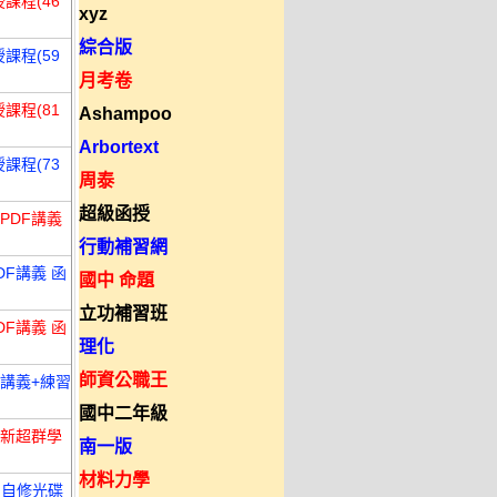
課程(46
xyz
綜合版
課程(59
月考卷
課程(81
Ashampoo
Arbortext
課程(73
周泰
超級函授
PDF講義
行動補習網
DF講義 函
國中 命題
立功補習班
DF講義 函
理化
師資公職王
講義+練習
國中二年級
一新超群學
南一版
材料力學
) 自修光碟