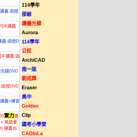
114學年
F講義 函授
邵爺
講義光碟
PDF講義
Aurora
講義 函授D
114學年
公民
DF講義 函
ArchiCAD
南一版
類光碟DVD
劉成霖
 函授DVD
Eraser
高中
講義+練習
Golden
Clip
實力
00
養
+ 英語會
國考小學堂
) 講義光
CADInLa