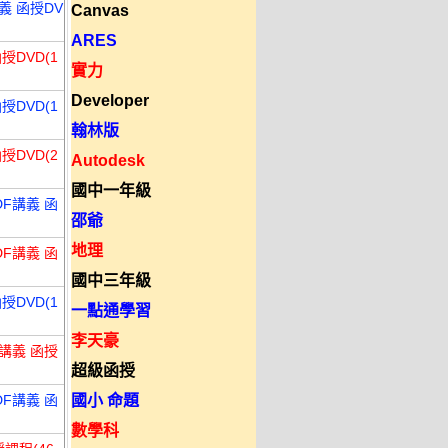
義 函授DV
Canvas
ARES
授DVD(1
實力
Developer
授DVD(1
翰林版
授DVD(2
Autodesk
國中一年級
F講義 函
邵爺
地理
F講義 函
國中三年級
授DVD(1
一點通學習
李天豪
講義 函授
超級函授
F講義 函
國小 命題
數學科