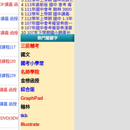
3
112學年上學期 國中命題光
級 校用卷 (含南一.康軒.翰林.
是訂購成功 不會有回覆信
DF講義 函
4
113年最新版 國中 會考 複
碟 康軒版 1-3年級(含108課
全科目.全部卷.含解答)完整版
5
111年國中會考 翰林 3800
習卷講義 共18卷(含南一百分
綱)(全年級、全領域) 題庫光
(2DVD)
6
112學年上學期 國中講義-
應用題彙編 + 南一 3688 應用
百EZ+南一超會考+康軒麻辣
碟(不包含：藝文+綜合+健體)
F講義 函授
7
112學年上學期 國中 1-3年
題型較難(康軒新挑戰麻辣講
題彙編+南一歷屆試題+康軒
+康軒會考勝經+康軒易點通
8
107年國中會考複習卷南一
級 習作解答+課本解答(含康
義+翰林超級翰將講義+南一學
3800+ 應用題彙編 1-3年級 卷
+康軒圖解E點通+漢華大聯盟
9
107年國中會考複習卷漢華
版 ( 點線面 )全科目.九科含解
軒.南一.翰林全版本.全科目)
習標竿講義) 1-3年級 合輯版
類光碟
10
107年下學期國小題庫光
F講義 函授
+翰林大滿貫+翰林橘子+翰林
版 ( 達陣 ) 全科目.八科含解
答.合輯正式版
合輯版 DVD版
DVD版
熱門關鍵字
碟-南一版（1～6年級）全科
Lite輕+翰林主題探索+奇鼎
答.合輯正式版
目合輯版 (三片裝)
KO+奇鼎進會考+金安新思維
三民輔考
課程(17
+金安雙向溝通+金安會考
國文
735+建弘細說.活用+漢華達
課程(20
陣)全科目合輯版(3片裝)
國考小學堂
名師學院
課程(29
金榜函授
綜合版
講義 函授
GraphPad
講義 函授
翰林
tkb
VD(3DV
Illustrate