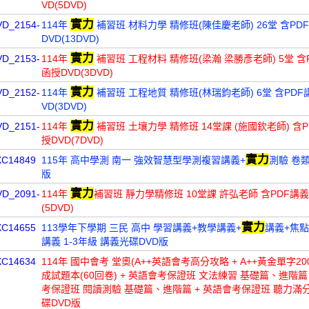
VD(5DVD)
實力
VD_2154-
114年
補習班 材料力學 精修班(陳佳慶老師) 26堂 含PD
DVD(13DVD)
實力
VD_2153-
114年
補習班 工程材料 精修班(梁瀚 梁勝彥老師) 5堂 含
函授DVD(3DVD)
實力
VD_2152-
114年
補習班 工程地質 精修班(林瑞鈞老師) 6堂 含PDF
VD(3DVD)
實力
VD_2151-
114年
補習班 土壤力學 精修班 14堂課 (施國欽老師) 含P
授DVD(7DVD)
實力
XC14849
115年 高中學測 南一 強效智慧型學測複習講義+
測驗 卷
版
實力
VD_2091-
114年
補習班 靜力學精修班 10堂課 許弘老師 含PDF講義
(5DVD)
實力
XC14655
113學年下學期 三民 高中 學習講義+教學講義+
講義+焦點
講義 1-3年級 講義光碟DVD版
XC14634
114年 國中會考 堂奧(A++英語會考高分攻略 + A++黃金單字20
成試題本(60回卷) + 英語會考保證班 文法練習 基礎篇、進階篇 
考保證班 閱讀測驗 基礎篇、進階篇 + 英語會考保證班 聽力滿分
碟DVD版