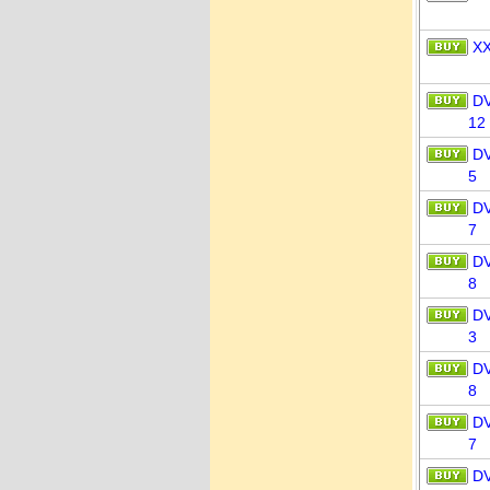
X
D
12
D
5
D
7
D
8
D
3
D
8
D
7
D