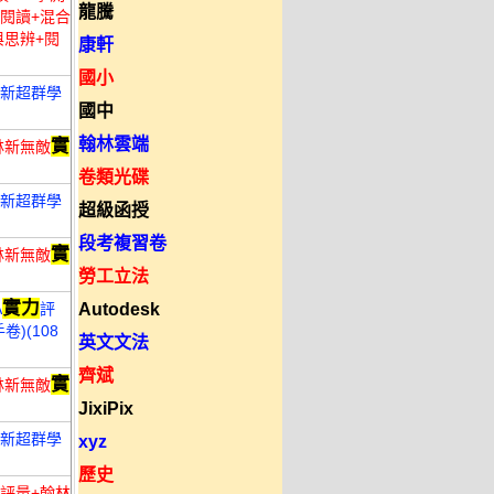
龍騰
新閱讀+混合
與思辨+閱
康軒
國小
一新超群學
國中
翰林雲端
實
林新無敵
卷類光碟
一新超群學
超級函授
段考複習卷
實
林新無敵
勞工立法
實力
A
評
Autodesk
)(108
英文文法
齊斌
實
林新無敵
JixiPix
一新超群學
xyz
歷史
就評量+翰林