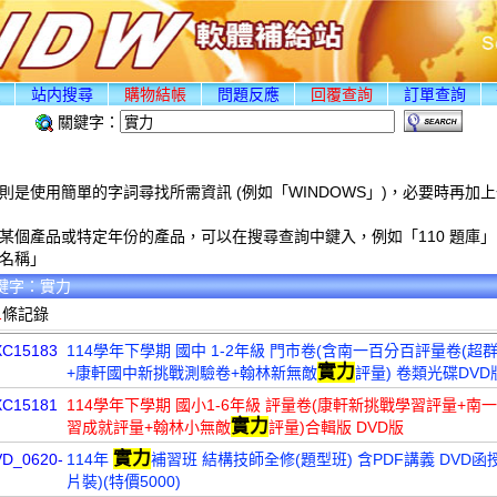
頁
站内搜尋
購物結帳
問題反應
回覆查詢
訂單查詢
關鍵字：
則是使用簡單的字詞尋找所需資訊 (例如「WINDOWS」)，必要時再加
某個產品或特定年份的產品，可以在搜尋查詢中鍵入，例如「110 題庫」
名稱」
鍵字：實力
1
條記錄
XC15183
114學年下學期 國中 1-2年級 門市卷(含南一百分百評量卷(超
實力
+康軒國中新挑戰測驗卷+翰林新無敵
評量) 卷類光碟DVD
XC15181
114學年下學期 國小1-6年級 評量卷(康軒新挑戰學習評量+南
實力
習成就評量+翰林小無敵
評量)合輯版 DVD版
實力
VD_0620-
114年
補習班 結構技師全修(題型班) 含PDF講義 DVD函授
片裝)(特價5000)