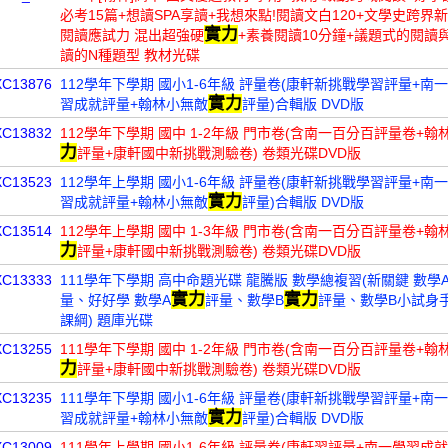
必考15篇+想讀SPA享讀+我想來點!閱讀文白120+文學史跨界
實力
閱讀應試力 混出超強硬
+素養閱讀10分鐘+議題式的閱讀
讀的N種題型 教材光碟
XC13876
112學年下學期 國小1-6年級 評量卷(康軒新挑戰學習評量+南
實力
習成就評量+翰林小無敵
評量)合輯版 DVD版
XC13832
112學年下學期 國中 1-2年級 門市卷(含南一百分百評量卷+翰
力
評量+康軒國中新挑戰測驗卷) 卷類光碟DVD版
XC13523
112學年上學期 國小1-6年級 評量卷(康軒新挑戰學習評量+南
實力
習成就評量+翰林小無敵
評量)合輯版 DVD版
XC13514
112學年上學期 國中 1-3年級 門市卷(含南一百分百評量卷+翰
力
評量+康軒國中新挑戰測驗卷) 卷類光碟DVD版
XC13333
111學年下學期 高中命題光碟 龍騰版 數學總複習(新關鍵 數學
實力
實力
量、好好學 數學A
評量、數學B
評量、數學B小試身手卷
課綱) 題庫光碟
XC13255
111學年下學期 國中 1-2年級 門市卷(含南一百分百評量卷+翰
力
評量+康軒國中新挑戰測驗卷) 卷類光碟DVD版
XC13235
111學年下學期 國小1-6年級 評量卷(康軒新挑戰學習評量+南
實力
習成就評量+翰林小無敵
評量)合輯版 DVD版
XC13009
111學年上學期 國小1-6年級 評量卷(康軒習評量+南一學習成