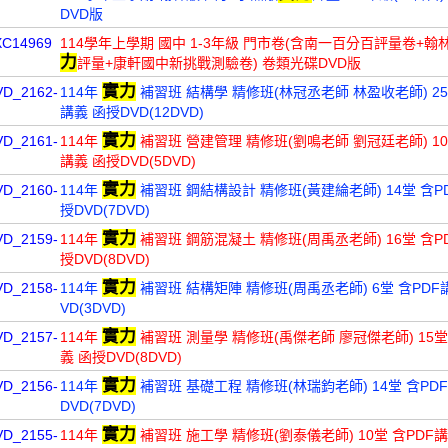
DVD版
XC14969
114學年上學期 國中 1-3年級 門市卷(含南一百分百評量卷+翰
力
評量+康軒國中新挑戰測驗卷) 卷類光碟DVD版
實力
VD_2162-
114年
補習班 結構學 精修班(林冠丞老師 林盈收老師) 25
講義 函授DVD(12DVD)
實力
VD_2161-
114年
補習班 營建管理 精修班(劉鳴老師 劉冠廷老師) 10
講義 函授DVD(5DVD)
實力
VD_2160-
114年
補習班 鋼結構設計 精修班(黃建綸老師) 14堂 含P
授DVD(7DVD)
實力
VD_2159-
114年
補習班 鋼筋混凝土 精修班(周禹丞老師) 16堂 含P
授DVD(8DVD)
實力
VD_2158-
114年
補習班 結構矩陣 精修班(周禹丞老師) 6堂 含PDF
VD(3DVD)
實力
VD_2157-
114年
補習班 測量學 精修班(禹傑老師 廖冠傑老師) 15堂
義 函授DVD(8DVD)
實力
VD_2156-
114年
補習班 基礎工程 精修班(林瑞鈞老師) 14堂 含PD
DVD(7DVD)
實力
VD_2155-
114年
補習班 施工學 精修班(劉泰儀老師) 10堂 含PDF