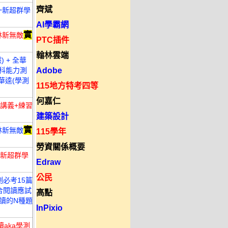
齊斌
南一新超群學
AI學霸網
實
林新無敵
PTC插件
翰林雲端
 + 全華
學科能力測
Adobe
 華逵(學測
115地方特考四等
何嘉仁
講義+練習
建築設計
實
林新無敵
115學年
勞資關係概要
一新超群學
Edraw
公民
測必考15篇
混合閱讀應試
高點
閱讀的N種題
InPixio
讀aka學測