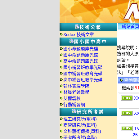
網站首
技術公報
Xcdex 技術文章
國小國中高中
搜尋說明：
國小命題題庫光碟
搜尋的大原
國中命題題庫光碟
詞語。
高中命題題庫光碟
如果想搜尋
國小補習班教學光碟
法」「老師
國中補習班教育光碟
高中補習班教學光碟
查詢關
翰林雲端學院
檢索到
8
林晟老師數學
X
艾爾雲校
行動補習網
研究所考試
X
理工研究所(單科)
商管研究所(單科)
T
文科藝術傳播(單科)
25
研究所考試(套裝)