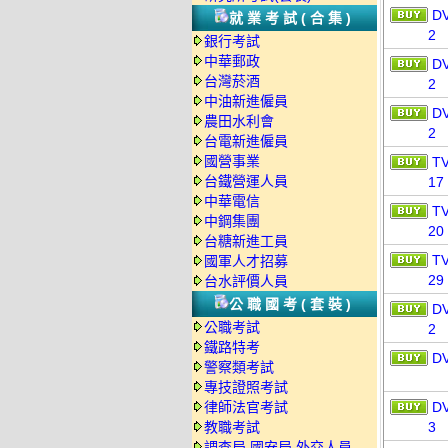
D
就業考試(合集)
2
銀行考試
中華郵政
D
台灣菸酒
2
中油新進僱員
D
農田水利會
2
台電新進僱員
國營事業
T
台鐵營運人員
17
中華電信
T
中鋼集團
20
台糖新進工員
T
國軍人才招募
29
台水評價人員
公職國考(套裝)
D
公職考試
2
鐵路特考
D
警察類考試
專技證照考試
律師法官考試
D
教職考試
3
調查局.國安局.外交人員