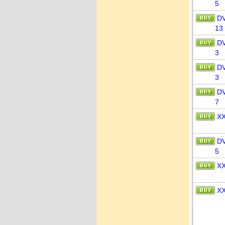
5
D
13
D
3
D
3
D
7
X
D
5
X
X