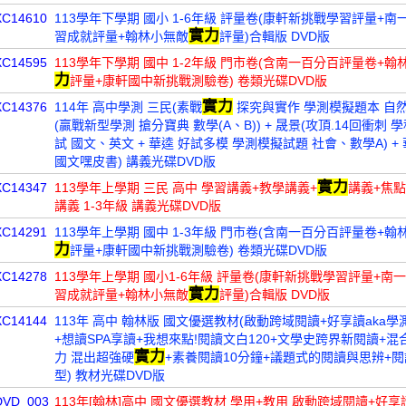
XC14610
113學年下學期 國小 1-6年級 評量卷(康軒新挑戰學習評量+
實力
習成就評量+翰林小無敵
評量)合輯版 DVD版
XC14595
113學年下學期 國中 1-2年級 門市卷(含南一百分百評量卷+翰
力
評量+康軒國中新挑戰測驗卷) 卷類光碟DVD版
實力
XC14376
114年 高中學測 三民(素戰
探究與實作 學測模擬題本 自然)
(贏戰新型學測 搶分寶典 數學(A、B)) + 晟景(攻頂.14回衝刺 
試 國文、英文 + 華逵 好試多模 學測模擬試題 社會、數學A) +
國文嘿皮書) 講義光碟DVD版
實力
XC14347
113學年上學期 三民 高中 學習講義+教學講義+
講義+焦點
講義 1-3年級 講義光碟DVD版
XC14291
113學年上學期 國中 1-3年級 門市卷(含南一百分百評量卷+翰
力
評量+康軒國中新挑戰測驗卷) 卷類光碟DVD版
XC14278
113學年上學期 國小1-6年級 評量卷(康軒新挑戰學習評量+南
實力
習成就評量+翰林小無敵
評量)合輯版 DVD版
XC14144
113年 高中 翰林版 國文優選教材(啟動跨域閱讀+好享讀aka學
+想讀SPA享讀+我想來點!閱讀文白120+文學史跨界新閱讀+
實力
力 混出超強硬
+素養閱讀10分鐘+議題式的閱讀與思辨+
型) 教材光碟DVD版
DVD_003
113年[翰林]高中 國文優選教材 學用+教用 啟動跨域閱讀+好享