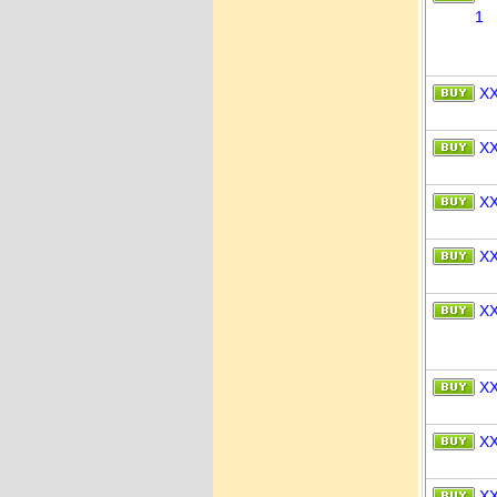
1
X
X
X
X
X
X
X
X