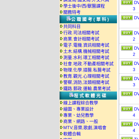
D
學士後中/西/獸醫課程
3
關務特考
D
公職國考(單科)
共同科目
行政.司法相關考試
D
商業.會計相關考試
2
電子.電機.資訊相關考試
D
土木.結構.機械相關考試
2
測量.水利.環工相關考試
D
社會.地政.不動產相關考試
3
物理.化學.插醫.私醫考試
教育.觀光.心理相關考試
D
警察,消防,法類相關考試
3
鐵路.郵政.運輸.農業考試
D
程式軟體光碟
線上課程綜合教學
繪圖、專業設計
D
專業、幼兒教學
4
商業、網路、一般
D
MTV,音樂,歌劇,演唱會
4
軟體合輯