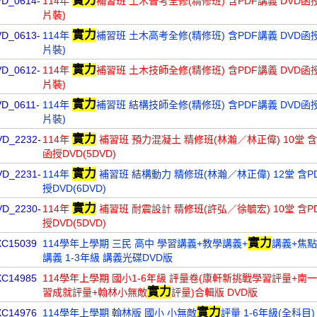
實力
VD_0614-
114年
補習班 土木普考全修(精修班) 含PDF講義 DVD函授
片裝)
實力
VD_0613-
114年
補習班 土木高考全修(精修班) 含PDF講義 DVD函授
片裝)
實力
VD_0612-
114年
補習班 土木技師全修(精修班) 含PDF講義 DVD函授
片裝)
實力
D_0611-
114年
補習班 結構技師全修(精修班) 含PDF講義 DVD函授
片裝)
實力
VD_2232-
114年
補習班 預力混凝土 精修班(林瀚／林正偉) 10堂 含
函授DVD(5DVD)
實力
VD_2231-
114年
補習班 結構動力 精修班(林瀚／林正偉) 12堂 含P
授DVD(6DVD)
實力
VD_2230-
114年
補習班 耐震設計 精修班(許弘／徐毓宏) 10堂 含P
授DVD(5DVD)
實力
XC15039
114學年上學期 三民 高中 學習講義+教學講義+
講義+焦點
講義 1-3年級 講義光碟DVD版
XC14985
114學年上學期 國小1-6年級 評量卷(康軒新挑戰學習評量+南
實力
習成就評量+翰林小無敵
評量)合輯版 DVD版
實力
XC14976
114學年上學期 翰林版 國小 小無敵
評量 1-6年級(全科目