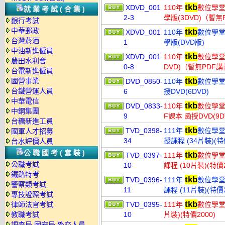
tkb
XDVD_001
110年
數位學堂
就業考試(合集)
2-3
學版(3DVD)（暫無
銀行考試
中華郵政
tkb
XDVD_001
110年
數位學堂
台灣菸酒
1
學版(DVD版)
中油新進僱員
tkb
XDVD_001
110年
數位學堂
農田水利會
0-8
DVD)（暫無PDF
台電新進僱員
tkb
國營事業
DVD_0850-
110年
數位學堂
台鐵營運人員
6
授DVD(6DVD)
中華電信
tkb
DVD_0833-
110年
數位學堂
中鋼集團
9
F課本 函授DVD(9D
台糖新進工員
tkb
TVD_0398-
111年
數位學堂
國軍人才招募
34
授課程 (34片裝)(特
台水評價人員
公職國考(套裝)
tkb
TVD_0397-
111年
數位學堂
公職考試
10
課程 (10片裝)(特價2
鐵路特考
tkb
TVD_0396-
111年
數位學堂
警察類考試
11
課程 (11片裝)(特價2
專技證照考試
tkb
律師法官考試
TVD_0395-
111年
數位學堂 
教職考試
10
片裝)(特價2000)
調查局.國安局.外交人員