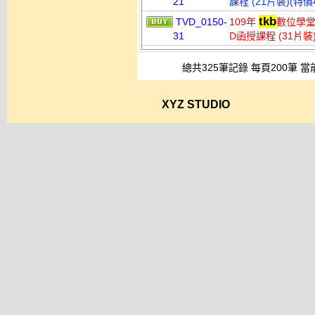
21
課程 (21片裝)(特價4
tkb
TVD_0150-
109年
數位學堂
31
D函授課程 (31片裝)
總共325筆記錄 每頁200筆 當
XYZ STUDIO