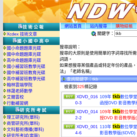
網站首頁
站内搜尋
購物結帳
技術公報
關鍵字：
Xcdex 技術文章
國小國中高中
搜尋說明：
國小命題題庫光碟
搜尋的大原則是使用簡單的字詞尋找所需資
國中命題題庫光碟
詞語。
高中命題題庫光碟
如果想搜尋某個產品或特定年份的產品，可
國小補習班教學光碟
法」「老師名稱」
國中補習班教育光碟
高中補習班教學光碟
查詢關鍵字：tkb
翰林雲端學院
檢索到
325
條記錄
林晟老師數學
tkb
XDVD_016
109年
數位學堂 
艾爾雲校
0-3
函授DVD 影音教學版
行動補習網
研究所考試
tkb
XDVD_014
109年
數位學堂
理工研究所(單科)
2-2
授DVD 影音教學版(
商管研究所(單科)
tkb
XDVD_001
110年
數位學堂
文科藝術傳播(單科)
4-6
影音教學版(6DVD)
研究所考試(套裝)