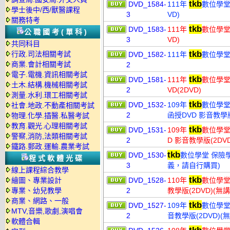
tkb
DVD_1584-
111年
數位學堂 
學士後中/西/獸醫課程
3
VD)
關務特考
tkb
DVD_1583-
111年
數位學堂 
公職國考(單科)
3
VD)
共同科目
tkb
行政.司法相關考試
DVD_1582-
111年
數位學堂 
商業.會計相關考試
2
電子.電機.資訊相關考試
tkb
DVD_1581-
111年
數位學堂
土木.結構.機械相關考試
2
VD(2DVD)
測量.水利.環工相關考試
tkb
DVD_1532-
109年
數位學堂
社會.地政.不動產相關考試
2
函授DVD 影音教學版
物理.化學.插醫.私醫考試
教育.觀光.心理相關考試
tkb
DVD_1531-
109年
數位學堂
警察,消防,法類相關考試
2
D 影音教學版(2D
鐵路.郵政.運輸.農業考試
tkb
DVD_1530-
數位學堂 保險學
程式軟體光碟
3
義，請自行購買)
線上課程綜合教學
tkb
繪圖、專業設計
DVD_1528-
110年
數位學堂 
專業、幼兒教學
2
教學版(2DVD)(
商業、網路、一般
tkb
DVD_1527-
109年
數位學堂 
MTV,音樂,歌劇,演唱會
2
音教學版(2DVD)
軟體合輯