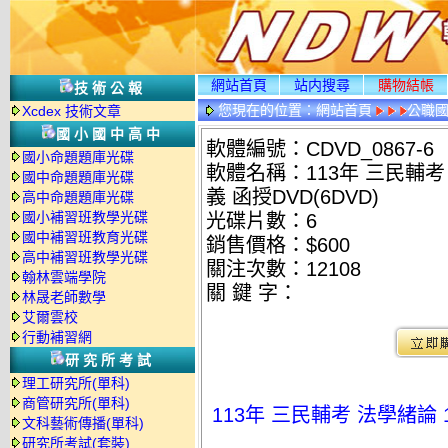
網站首頁
站内搜尋
購物結帳
技術公報
您現在的位置：
網站首頁
公職國
Xcdex 技術文章
國小國中高中
軟體編號：CDVD_0867-6
國小命題題庫光碟
軟體名稱：113年 三民輔考 
國中命題題庫光碟
義 函授DVD(6DVD)
高中命題題庫光碟
國小補習班教學光碟
光碟片數：6
國中補習班教育光碟
銷售價格：$600
高中補習班教學光碟
關注次數：
12108
翰林雲端學院
關 鍵 字：
林晟老師數學
艾爾雲校
行動補習網
研究所考試
理工研究所(單科)
商管研究所(單科)
113年 三民輔考 法學緒論 
文科藝術傳播(單科)
研究所考試(套裝)