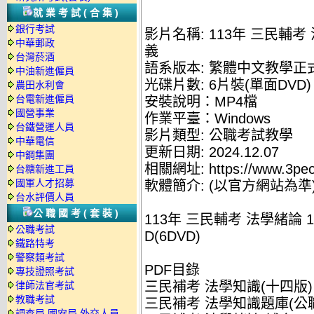
就業考試(合集)
銀行考試
影片名稱: 113年 三民輔考
中華郵政
義
台灣菸酒
語系版本: 繁體中文教學正
中油新進僱員
光碟片數: 6片裝(單面DVD)
農田水利會
台電新進僱員
安裝說明：MP4檔
國營事業
作業平臺：Windows
台鐵營運人員
影片類型: 公職考試教學
中華電信
更新日期: 2024.12.07
中鋼集團
相關網址: https://www.3peo
台糖新進工員
國軍人才招募
軟體簡介: (以官方網站為準
台水評價人員
公職國考(套裝)
113年 三民輔考 法學緒論 
公職考試
D(6DVD)
鐵路特考
警察類考試
PDF目錄
專技證照考試
三民補考 法學知識(十四版) 課
律師法官考試
教職考試
三民補考 法學知識題庫(公職三
調查局.國安局.外交人員