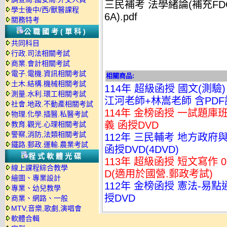
三民補考 法學緒論(補充FDCH13
學士後中/西/獸醫課程
6A).pdf
關務特考
公職國考(單科)
共同科目
行政.司法相關考試
商業.會計相關考試
電子.電機.資訊相關考試
相關商品:
土木.結構.機械相關考試
114年 超級函授 國文(測驗)
測量.水利.環工相關考試
江河老師+林嵩老師 含PDF講
社會.地政.不動產相關考試
114年 金榜函授 一試題庫班
物理.化學.插醫.私醫考試
義 函授DVD
教育.觀光.心理相關考試
警察,消防,法類相關考試
112年 三民輔考 地方政府與
鐵路.郵政.運輸.農業考試
函授DVD(4DVD)
程式軟體光碟
113年 超級函授 短文寫作 
線上課程綜合教學
D(適用於國營.郵政考試)
繪圖、專業設計
112年 金榜函授 憲法-易點
專業、幼兒教學
授DVD
商業、網路、一般
MTV,音樂,歌劇,演唱會
軟體合輯