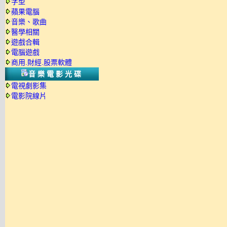
字型
蘋果電腦
音樂、歌曲
醫學相關
遊戲合輯
電腦遊戲
商用.財經.股票軟體
音樂電影光碟
電視劇影集
電影院線片