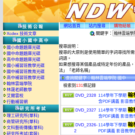
網站首頁
站内搜尋
購物結帳
技術公報
關鍵字：
Xcdex 技術文章
國小國中高中
搜尋說明：
國小命題題庫光碟
搜尋的大原則是使用簡單的字詞尋找所需資
國中命題題庫光碟
詞語。
高中命題題庫光碟
如果想搜尋某個產品或特定年份的產品，可
國小補習班教學光碟
法」「老師名稱」
國中補習班教育光碟
高中補習班教學光碟
查詢關鍵字：翰林雲端學院 國中
翰林雲端學院
檢索到
131
條記錄
林晟老師數學
翰
DVD_2328
114學年下學期
艾爾雲校
含PDF講義 影音教學
行動補習網
研究所考試
翰
DVD_2327
114學年下學期
理工研究所(單科)
含PDF講義 影音教學
商管研究所(單科)
翰
DVD_2326-
114學年下學期
文科藝術傳播(單科)
2
PDF講義 影音教學版
研究所考試(套裝)