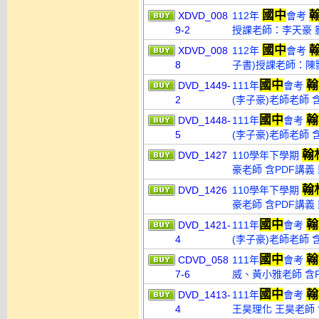
國中
XDVD_008
112年
會考
9-2
授課老師：李天豪 影
國中
XDVD_008
112年
會考
8
子書)授課老師：陳顥
國中
翰
DVD_1449-
111年
會考
2
(李子豪)老師老師 含
國中
翰
DVD_1448-
111年
會考
5
(李子豪)老師老師 含
翰
DVD_1427
110學年下學期
豪老師 含PDF講義 
翰
DVD_1426
110學年下學期
豪老師 含PDF講義 
國中
翰
DVD_1421-
111年
會考
4
(李子豪)老師老師 含
國中
翰
CDVD_058
111年
會考
7-6
威、黃小雅老師 含PD
國中
翰
DVD_1413-
111年
會考
4
王昊理化 王昊老師 含