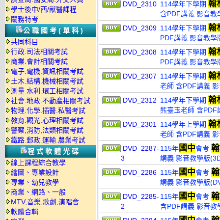
翰
DVD_2310
114學年下學期
學士後中/西/獸醫課程
含PDF講義 影音教學
關務特考
翰
DVD_2309
114學年下學期
公職國考(單科)
PDF講義 影音教學版
共同科目
翰
行政.司法相關考試
DVD_2308
114學年下學期
商業.會計相關考試
PDF講義 影音教學版
電子.電機.資訊相關考試
翰
DVD_2307
114學年下學期
土木.結構.機械相關考試
老師 含PDF講義 影
測量.水利.環工相關考試
翰
DVD_2312
114學年下學期
社會.地政.不動產相關考試
熊臺玉老師 含PDF
物理.化學.插醫.私醫考試
教育.觀光.心理相關考試
翰
DVD_2301
114學年上學期
警察,消防,法類相關考試
老師 含PDF講義 影
鐵路.郵政.運輸.農業考試
國中
翰
DVD_2287-
115年
會考
程式軟體光碟
3
講義 影音教學版(3D
線上課程綜合教學
國中
翰
繪圖、專業設計
DVD_2286
115年
會考
專業、幼兒教學
講義 影音教學版(DV
商業、網路、一般
國中
翰
DVD_2285-
115年
會考
MTV,音樂,歌劇,演唱會
2
含PDF講義 影音教學
軟體合輯