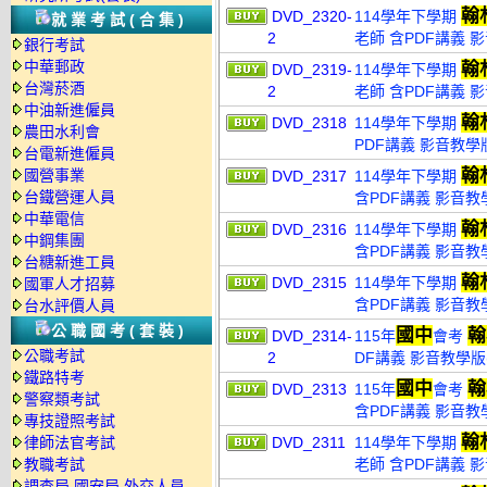
翰
DVD_2320-
114學年下學期
就業考試(合集)
2
老師 含PDF講義 影
銀行考試
中華郵政
翰
DVD_2319-
114學年下學期
台灣菸酒
2
老師 含PDF講義 影
中油新進僱員
翰
DVD_2318
114學年下學期
農田水利會
PDF講義 影音教學版
台電新進僱員
翰
國營事業
DVD_2317
114學年下學期
台鐵營運人員
含PDF講義 影音教學
中華電信
翰
DVD_2316
114學年下學期
中鋼集團
含PDF講義 影音教學
台糖新進工員
翰
DVD_2315
114學年下學期
國軍人才招募
含PDF講義 影音教學
台水評價人員
公職國考(套裝)
國中
翰
DVD_2314-
115年
會考
公職考試
2
DF講義 影音教學版(
鐵路特考
國中
翰
DVD_2313
115年
會考
警察類考試
含PDF講義 影音教
專技證照考試
翰
律師法官考試
DVD_2311
114學年下學期
教職考試
老師 含PDF講義 影
調查局.國安局.外交人員