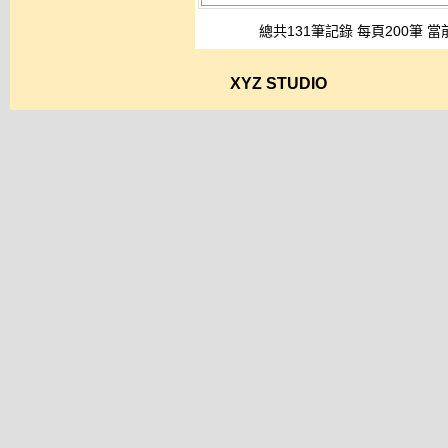
總共131筆記錄 每頁200筆 當
XYZ STUDIO