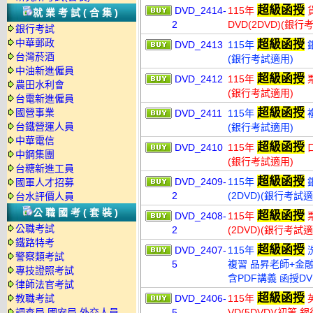
超級函授
DVD_2414-
115年
貨
就業考試(合集)
2
DVD(2DVD)(銀行
銀行考試
中華郵政
超級函授
DVD_2413
115年
銀
台灣菸酒
(銀行考試適用)
中油新進僱員
超級函授
DVD_2412
115年
票
農田水利會
(銀行考試適用)
台電新進僱員
超級函授
國營事業
DVD_2411
115年
複
台鐵營運人員
(銀行考試適用)
中華電信
超級函授
DVD_2410
115年
口
中鋼集團
(銀行考試適用)
台糖新進工員
超級函授
DVD_2409-
115年
銀
國軍人才招募
2
(2DVD)(銀行考試適
台水評價人員
公職國考(套裝)
超級函授
DVD_2408-
115年
票
公職考試
2
(2DVD)(銀行考試適
鐵路特考
超級函授
DVD_2407-
115年
警察類考試
5
複習 品昇老師+金融
專技證照考試
含PDF講義 函授DV
律師法官考試
超級函授
教職考試
DVD_2406-
115年
英
調查局.國安局.外交人員
5
VD(5DVD)(初等.