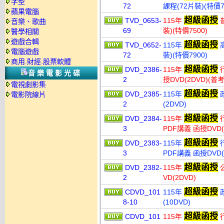
字型
72
課程(72片裝)(特價7
蘋果電腦
超級函授
TVD_0653-
115年
普
音樂、歌曲
69
裝)(特價7500)
醫學相關
遊戲合輯
超級函授
TVD_0652-
115年
高
電腦遊戲
72
裝)(特價7900)
商用.財經.股票軟體
超級函授
DVD_2386-
115年
行
音樂電影光碟
2
授DVD(2DVD)(
電視劇影集
超級函授
DVD_2385-
115年
政
電影院線片
2
(2DVD)
超級函授
DVD_2384-
115年
行
3
PDF講義 函授DVD(
超級函授
DVD_2383-
115年
行
3
PDF講義 函授DVD(
超級函授
DVD_2382-
115年
公
2
VD(2DVD)
超級函授
CDVD_101
115年
政
8-10
(10DVD)
超級函授
CDVD_101
115年
行