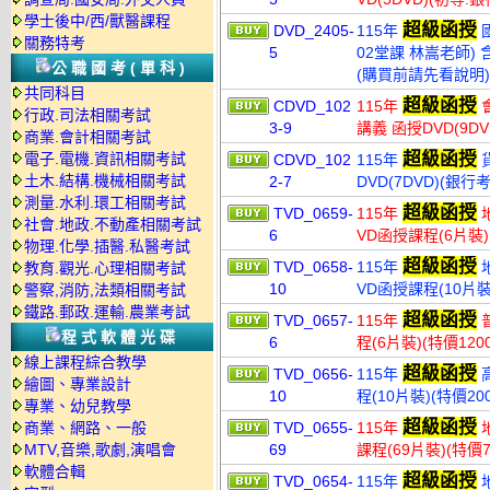
學士後中/西/獸醫課程
超級函授
DVD_2405-
115年
國
關務特考
5
02堂課 林嵩老師) 
公職國考(單科)
(購買前請先看說明)
共同科目
超級函授
CDVD_102
115年
會
行政.司法相關考試
3-9
講義 函授DVD(9D
商業.會計相關考試
超級函授
電子.電機.資訊相關考試
CDVD_102
115年
貨
土木.結構.機械相關考試
2-7
DVD(7DVD)(銀行
測量.水利.環工相關考試
超級函授
TVD_0659-
115年
地
社會.地政.不動產相關考試
6
VD函授課程(6片裝)(
物理.化學.插醫.私醫考試
超級函授
TVD_0658-
115年
地
教育.觀光.心理相關考試
10
VD函授課程(10片裝)
警察,消防,法類相關考試
鐵路.郵政.運輸.農業考試
超級函授
TVD_0657-
115年
普
程式軟體光碟
6
程(6片裝)(特價1200
線上課程綜合教學
超級函授
TVD_0656-
115年
高
繪圖、專業設計
10
程(10片裝)(特價200
專業、幼兒教學
超級函授
商業、網路、一般
TVD_0655-
115年
地
MTV,音樂,歌劇,演唱會
69
課程(69片裝)(特價7
軟體合輯
超級函授
TVD_0654-
115年
地