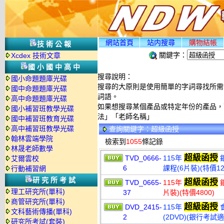
網站首頁
站内搜尋
購物結帳
技術公報
關鍵字：
Xcdex 技術文章
國小國中高中
搜尋說明：
國小命題題庫光碟
搜尋的大原則是使用簡單的字詞尋找所需資
國中命題題庫光碟
詞語。
高中命題題庫光碟
如果想搜尋某個產品或特定年份的產品，可
國小補習班教學光碟
法」「老師名稱」
國中補習班教育光碟
高中補習班教學光碟
查詢關鍵字：超級函授
翰林雲端學院
檢索到
1055
條記錄
林晟老師數學
超級函授
TVD_0666-
115年
銀
艾爾雲校
6
課程(6片裝)(特價12
行動補習網
研究所考試
超級函授
TVD_0665-
115年
銀
理工研究所(單科)
37
片裝)(特價4800)
商管研究所(單科)
超級函授
DVD_2415-
115年
會
文科藝術傳播(單科)
2
(2DVD)(銀行考試適
研究所考試(套裝)