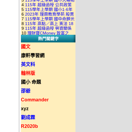
3
115學年上學期 國小大補帖
康軒版 國語+數學+社會+生活
+自然 1-6年級 教學光碟DVD
4
115年 超級函授 公共政策
翰林版 國語+數學+社會+生活
+自然 1-6年級 教學光碟DVD
版(3DVD)
5
115學年上學期 國小1-6年
22堂課+總複習 張楚老師 含
+自然 1-6年級 教學光碟DVD
版(3DVD)
6
2023年 理周教育學苑 股票
級 習作解答(含康軒.南一.翰林
PDF講義 函授DVD(9DVD)
版(3DVD)
7
115學年上學期 國中命題光
當沖煉金術 主講：朱家泓 國
全版本.全科目)合輯版 DVD版
8
115年 高點／高上 憲法 18
碟 翰林版 英文科 1-3年級 題
語發音 DVD版
9
115年 超級函授 勞資關係
堂課 宗台大老師 含PDF講義
庫光碟
10
理財寶CMoney 致富之
概要 11堂課+總複習 陸川老
函授DVD(8DVD)【適用於律
熱門關鍵字
道：上班族飆股攻略班 主
師 含PDF講義 函授
師司法考試】
講：朱家泓+林穎 國語發音
DVD(5DVD)
國文
DVD版
康軒學習網
英文科
翰林版
國小 命題
邵爺
Commander
xyz
劉成霖
R2020b