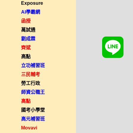
Exposure
AI學霸網
函授
萬試通
劉成霖
齊斌
高點
立功補習班
三民輔考
勞工行政
師資公職王
高點
國考小學堂
高元補習班
Movavi