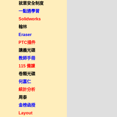
就業安全制度
一點通學習
Solidworks
翰林
Eraser
PTC插件
講義光碟
教師手冊
115 備課
卷類光碟
何嘉仁
統計分析
周泰
金榜函授
Layout