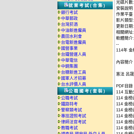
光碟片數:
就業考試(合集)
安裝說明
銀行考試
作業平臺：
中華郵政
影片類型
台灣菸酒
更新日期: 2
中油新進僱員
相關網址: ht
農田水利會
軟體簡介:
台電新進僱員
--
國營事業
114年 
台鐵營運人員
中華電信
內容簡介
中鋼集團
台糖新進工員
憲法 呂晟 
國軍人才招募
台水評價人員
PDF目錄
公職國考(套裝)
114 互動
公職考試
114 金榜
鐵路特考
114 金榜
警察類考試
114 金榜
專技證照考試
114 金榜
律師法官考試
114 金榜
教職考試
114 金榜
調查局.國安局.外交人員
114 金榜