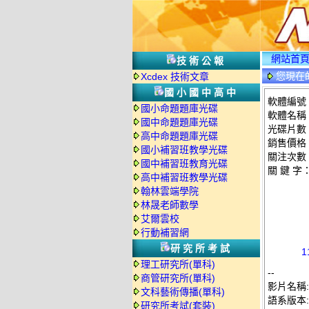
網站首
技術公報
您現在
Xcdex 技術文章
國小國中高中
軟體編號：
國小命題題庫光碟
軟體名稱：
國中命題題庫光碟
光碟片數
高中命題題庫光碟
銷售價格：
國小補習班教學光碟
關注次數
國中補習班教育光碟
關 鍵 字
高中補習班教學光碟
翰林雲端學院
林晟老師數學
艾爾雲校
行動補習網
研究所考試
1
理工研究所(單科)
--
商管研究所(單科)
影片名稱:
文科藝術傳播(單科)
語系版本
研究所考試(套裝)