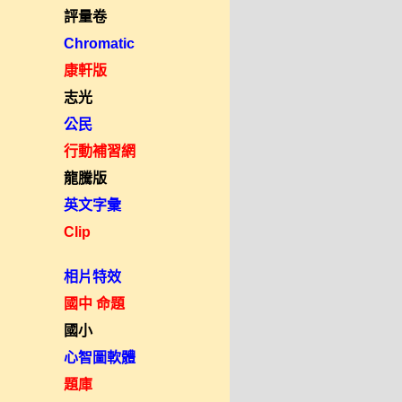
評量卷
Chromatic
康軒版
志光
公民
行動補習網
龍騰版
英文字彙
Clip
相片特效
國中 命題
國小
心智圖軟體
題庫