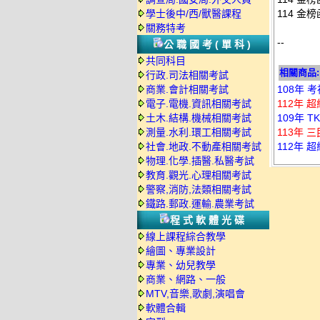
學士後中/西/獸醫課程
114 金
關務特考
--
公職國考(單科)
共同科目
相關商品:
行政.司法相關考試
商業.會計相關考試
108年 
電子.電機.資訊相關考試
112年 
土木.結構.機械相關考試
109年 
測量.水利.環工相關考試
113年 
社會.地政.不動產相關考試
112年 
物理.化學.插醫.私醫考試
教育.觀光.心理相關考試
警察,消防,法類相關考試
鐵路.郵政.運輸.農業考試
程式軟體光碟
線上課程綜合教學
繪圖、專業設計
專業、幼兒教學
商業、網路、一般
MTV,音樂,歌劇,演唱會
軟體合輯