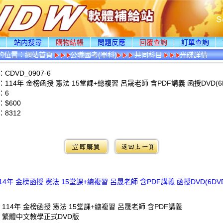
頁
站内搜尋
購物結帳
問題反應
回覆查詢
訂單查詢
的位置：
網站首頁
公職國考(單科)
共同科目
光碟詳情
CDVD_0907-6
114年 金榜函授 憲法 15堂課+總複習 呂晟老師 含PDF講義 函授DVD(6D
：6
$600
：
8312
：
14年 金榜函授 憲法 15堂課+總複習 呂晟老師 含PDF講義 函授DVD(6DV
 114年 金榜函授 憲法 15堂課+總複習 呂晟老師 含PDF講義
: 繁體中文教學正式DVD版