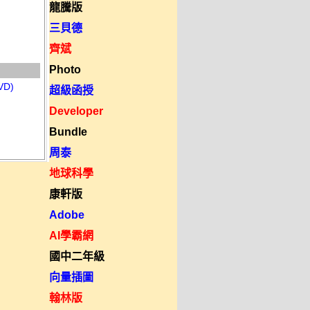
龍騰版
三貝德
齊斌
Photo
D)
超級函授
Developer
Bundle
周泰
地球科學
康軒版
Adobe
AI學霸網
國中二年級
向量插圖
翰林版