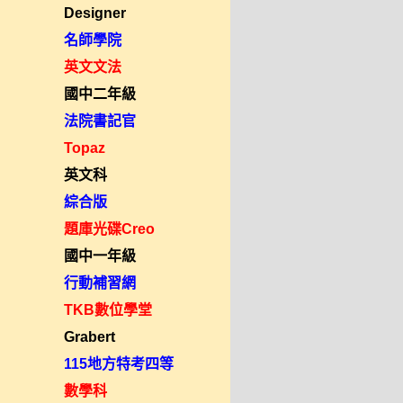
Designer
名師學院
英文文法
國中二年級
法院書記官
Topaz
英文科
綜合版
題庫光碟Creo
國中一年級
行動補習網
TKB數位學堂
Grabert
115地方特考四等
數學科