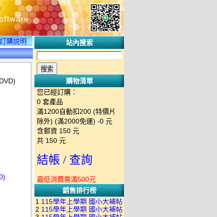
訂購説明
站內搜索
VD)
購物清單
您已經訂購：
0
套產品
滿1200自動扣200 (特價片
除外) (滿2000免運)
-0 元
含郵資
150
元
共
150
元
結帳 / 查詢
D)
最低消費需滿500元
銷售排行榜
1
115學年上學期 國小大補帖
2
115學年上學期 國小大補帖
南一版 國語+數學+社會+生活