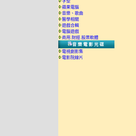
字型
蘋果電腦
音樂、歌曲
醫學相關
遊戲合輯
電腦遊戲
商用.財經.股票軟體
音樂電影光碟
電視劇影集
電影院線片