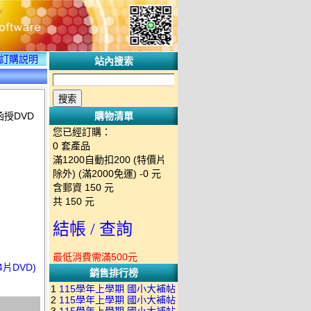
訂購説明
站內搜索
函授DVD
購物清單
您已經訂購：
0
套產品
滿1200自動扣200 (特價片
除外) (滿2000免運)
-0 元
含郵資
150
元
共
150
元
結帳 / 查詢
最低消費需滿500元
4片DVD)
銷售排行榜
1
115學年上學期 國小大補帖
2
115學年上學期 國小大補帖
南一版 國語+數學+社會+生活