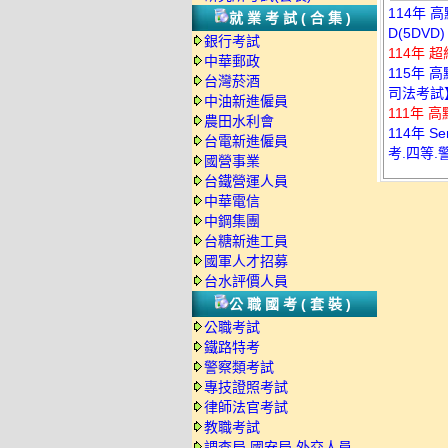
114年 
就業考試(合集)
D(5DVD)
銀行考試
114年 
中華郵政
115年 
台灣菸酒
司法考試
中油新進僱員
111年 
農田水利會
114年 
台電新進僱員
考.四等.
國營事業
台鐵營運人員
中華電信
中鋼集團
台糖新進工員
國軍人才招募
台水評價人員
公職國考(套裝)
公職考試
鐵路特考
警察類考試
專技證照考試
律師法官考試
教職考試
調查局.國安局.外交人員