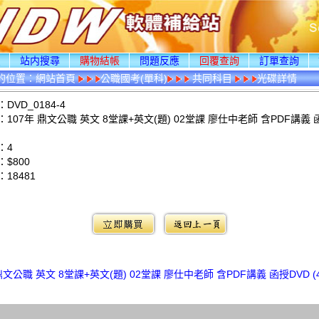
頁
站内搜尋
購物結帳
問題反應
回覆查詢
訂單查詢
的位置：
網站首頁
公職國考(單科)
共同科目
光碟詳情
DVD_0184-4
107年 鼎文公職 英文 8堂課+英文(題) 02堂課 廖仕中老師 含PDF講義 
)
：4
$800
：
18481
：
鼎文公職 英文 8堂課+英文(題) 02堂課 廖仕中老師 含PDF講義 函授DVD (