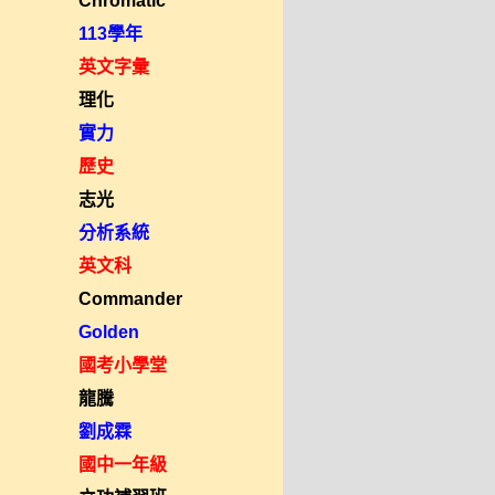
Chromatic
113學年
英文字彙
理化
實力
歷史
志光
分析系統
英文科
Commander
Golden
國考小學堂
龍騰
劉成霖
國中一年級