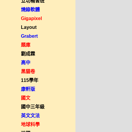
立功補習班
燒錄軟體
Gigapixel
Layout
Grabert
題庫
劉成霖
高中
黑貓卷
115學年
康軒版
國文
國中三年級
英文文法
地球科學