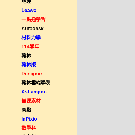
地理
Leawo
一點通學習
Autodesk
材料力學
114學年
翰林
翰林版
Designer
翰林雲端學院
Ashampoo
備課素材
高點
InPixio
數學科