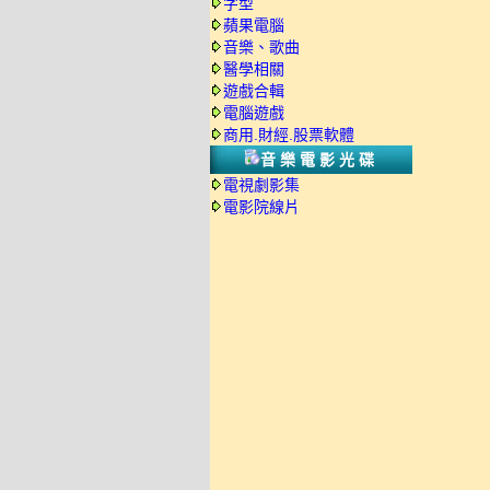
字型
蘋果電腦
音樂、歌曲
醫學相關
遊戲合輯
電腦遊戲
商用.財經.股票軟體
音樂電影光碟
電視劇影集
電影院線片