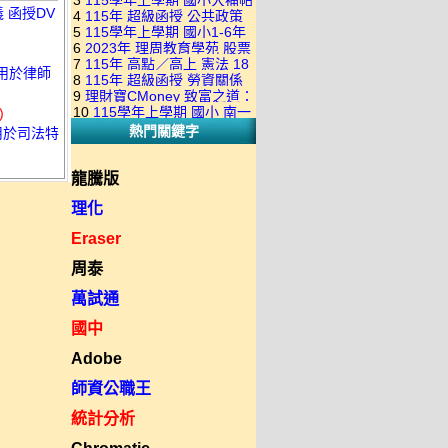
3
115學年上學期 國小大補帖
康軒版 國語+數學+社會+生活
+自然 1-6年級 教學光碟DVD
義 函授DV
4
115年 超級函授 公共政策
翰林版 國語+數學+社會+生活
+自然 1-6年級 教學光碟DVD
版(3DVD)
5
115學年上學期 國小1-6年
22堂課+總複習 張楚老師 含
+自然 1-6年級 教學光碟DVD
版(3DVD)
6
2023年 理周教育學苑 股票
級 習作解答(含康軒.南一.翰林
PDF講義 函授DVD(9DVD)
版(3DVD)
7
115年 高點／高上 憲法 18
當沖煉金術 主講：朱家泓 國
全版本.全科目)合輯版 DVD版
適用於律師
8
115年 超級函授 勞資關係
堂課 宗台大老師 含PDF講義
語發音 DVD版
9
理財寶CMoney 致富之道：
概要 11堂課+總複習 陸川老
函授DVD(8DVD)【適用於律
10
115學年上學期 國小 南一
)
上班族飆股攻略班 主講：朱
師 含PDF講義 函授
師司法考試】
熱門關鍵字
版 教師手冊(全年級、全領域)
適用於司法特
家泓+林穎 國語發音 DVD版
DVD(5DVD)
教學光碟DVD版
龍騰版
理化
Eraser
周泰
萬試通
國中
Adobe
師資公職王
統計分析