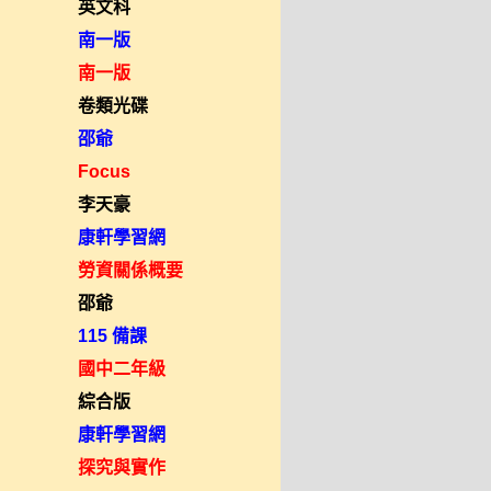
英文科
南一版
南一版
卷類光碟
邵爺
Focus
李天豪
康軒學習網
勞資關係概要
邵爺
115 備課
國中二年級
綜合版
康軒學習網
探究與實作