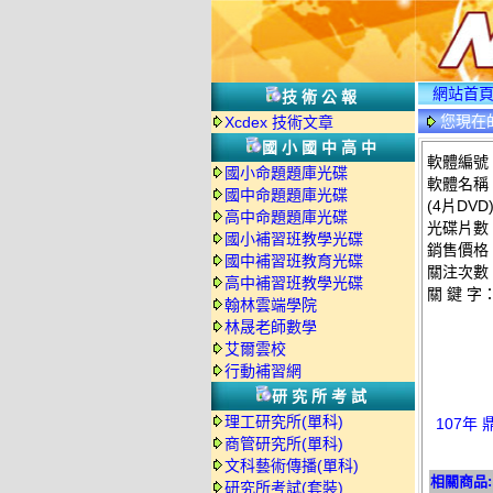
網站首
技術公報
您現在
Xcdex 技術文章
國小國中高中
軟體編號：
國小命題題庫光碟
軟體名稱：
國中命題題庫光碟
(4片DVD
高中命題題庫光碟
光碟片數
國小補習班教學光碟
銷售價格：
國中補習班教育光碟
關注次數
高中補習班教學光碟
關 鍵 字
翰林雲端學院
林晟老師數學
艾爾雲校
行動補習網
研究所考試
理工研究所(單科)
107年 
商管研究所(單科)
文科藝術傳播(單科)
相關商品:
研究所考試(套裝)