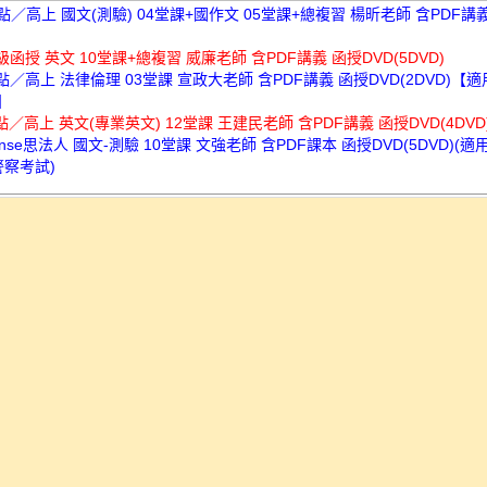
高點／高上 國文(測驗) 04堂課+國作文 05堂課+總複習 楊昕老師 含PDF講
超級函授 英文 10堂課+總複習 威廉老師 含PDF講義 函授DVD(5DVD)
高點／高上 法律倫理 03堂課 宣政大老師 含PDF講義 函授DVD(2DVD)【
】
高點／高上 英文(專業英文) 12堂課 王建民老師 含PDF講義 函授DVD(4DVD
Sense思法人 國文-測驗 10堂課 文強老師 含PDF課本 函授DVD(5DVD)(
警察考試)