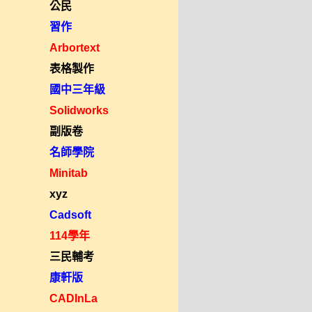
公民
習作
Arbortext
表格製作
國中三年級
Solidworks
副版卷
名師學院
Minitab
xyz
Cadsoft
114學年
三民輔考
康軒版
CADInLa