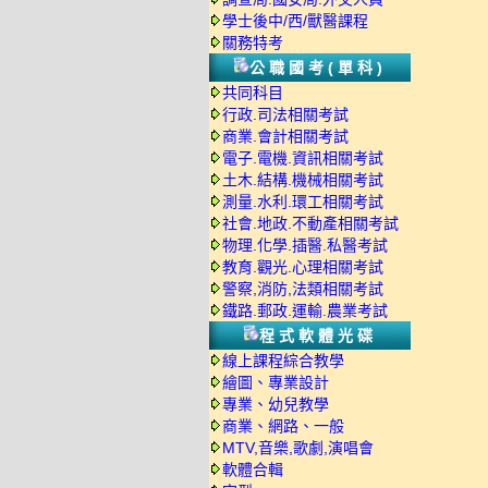
學士後中/西/獸醫課程
關務特考
公職國考(單科)
共同科目
行政.司法相關考試
商業.會計相關考試
電子.電機.資訊相關考試
土木.結構.機械相關考試
測量.水利.環工相關考試
社會.地政.不動產相關考試
物理.化學.插醫.私醫考試
教育.觀光.心理相關考試
警察,消防,法類相關考試
鐵路.郵政.運輸.農業考試
程式軟體光碟
線上課程綜合教學
繪圖、專業設計
專業、幼兒教學
商業、網路、一般
MTV,音樂,歌劇,演唱會
軟體合輯