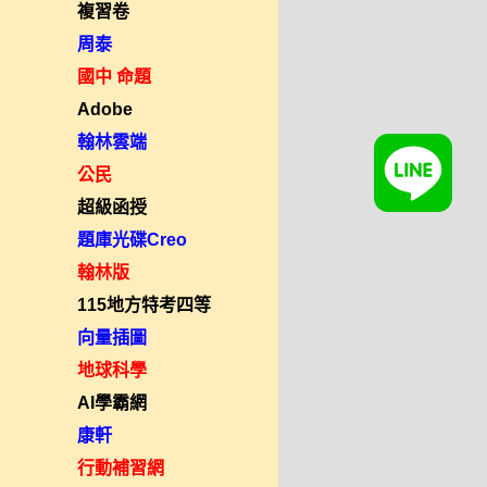
複習卷
周泰
國中 命題
Adobe
翰林雲端
公民
超級函授
題庫光碟Creo
翰林版
115地方特考四等
向量插圖
地球科學
AI學霸網
康軒
行動補習網