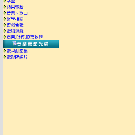
字型
蘋果電腦
音樂、歌曲
醫學相關
遊戲合輯
電腦遊戲
商用.財經.股票軟體
音樂電影光碟
電視劇影集
電影院線片