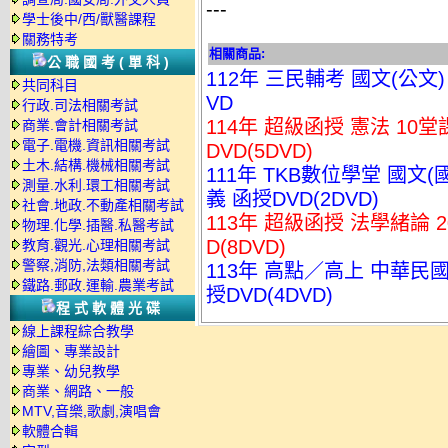
---
學士後中/西/獸醫課程
關務特考
相關商品:
公職國考(單科)
112年 三民輔考 國文(公文)
共同科目
VD
行政.司法相關考試
114年 超級函授 憲法 10
商業.會計相關考試
電子.電機.資訊相關考試
DVD(5DVD)
土木.結構.機械相關考試
111年 TKB數位學堂 國文(
測量.水利.環工相關考試
義 函授DVD(2DVD)
社會.地政.不動產相關考試
113年 超級函授 法學緒論 
物理.化學.插醫.私醫考試
D(8DVD)
教育.觀光.心理相關考試
警察,消防,法類相關考試
113年 高點／高上 中華民國
鐵路.郵政.運輸.農業考試
授DVD(4DVD)
程式軟體光碟
線上課程綜合教學
繪圖、專業設計
專業、幼兒教學
商業、網路、一般
MTV,音樂,歌劇,演唱會
軟體合輯