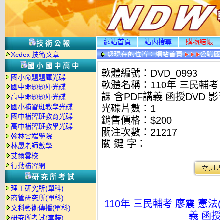
網站首頁
站内搜尋
購物結帳
技術公報
您現在的位置：
網站首頁
公職國
Xcdex 技術文章
國小國中高中
軟體編號：DVD_0993
國小命題題庫光碟
軟體名稱：110年 三民輔考 
國中命題題庫光碟
課 含PDF講義 函授DVD 
高中命題題庫光碟
國小補習班教學光碟
光碟片數：1
國中補習班教育光碟
銷售價格：$200
高中補習班教學光碟
關注次數：
21217
翰林雲端學院
關 鍵 字：
林晟老師數學
艾爾雲校
行動補習網
研究所考試
理工研究所(單科)
商管研究所(單科)
110年 三民輔考 廖震 憲法
文科藝術傳播(單科)
義 函
研究所考試(套裝)