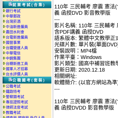
就業考試(合集)
110年 三民輔考 廖震 憲法(
銀行考試
義 函授DVD 影音教學版
中華郵政
---
台灣菸酒
影片名稱: 110年 三民輔考
中油新進僱員
含PDF講義 函授DVD
農田水利會
台電新進僱員
語系版本: 繁體中文教學正
國營事業
光碟片數: 單片裝(單面DVD
台鐵營運人員
安裝說明：MP4檔
中華電信
作業平臺：Windows
中鋼集團
影片類型: 國高中補習班教
台糖新進工員
國軍人才招募
更新日期: 2020.12.18
台水評價人員
相關網址:
公職國考(套裝)
軟體簡介: (以官方網站為準
公職考試
---
鐵路特考
警察類考試
110年 三民輔考 廖震 憲法(
專技證照考試
義 函授DVDD 影音教學版
律師法官考試
教職考試
調查局.國安局.外交人員