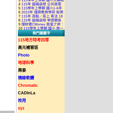
3
115學年上學期 國小大補帖
康軒版 國語+數學+社會+生活
+自然 1-6年級 教學光碟DVD
4
115年 超級函授 公共政策
翰林版 國語+數學+社會+生活
+自然 1-6年級 教學光碟DVD
版(3DVD)
5
115學年上學期 國小1-6年
22堂課+總複習 張楚老師 含
+自然 1-6年級 教學光碟DVD
版(3DVD)
6
2023年 理周教育學苑 股票
級 習作解答(含康軒.南一.翰林
PDF講義 函授DVD(9DVD)
版(3DVD)
7
115年 高點／高上 憲法 18
當沖煉金術 主講：朱家泓 國
全版本.全科目)合輯版 DVD版
8
115年 超級函授 勞資關係
堂課 宗台大老師 含PDF講義
語發音 DVD版
9
理財寶CMoney 致富之道：
概要 11堂課+總複習 陸川老
函授DVD(8DVD)【適用於律
10
115學年上學期 國小 南一
上班族飆股攻略班 主講：朱
師 含PDF講義 函授
師司法考試】
熱門關鍵字
版 教師手冊(全年級、全領域)
家泓+林穎 國語發音 DVD版
DVD(5DVD)
教學光碟DVD版
115地方特考四等
高元補習班
Photo
地球科學
周泰
燒錄軟體
Chromatic
CADInLa
校用
xyz