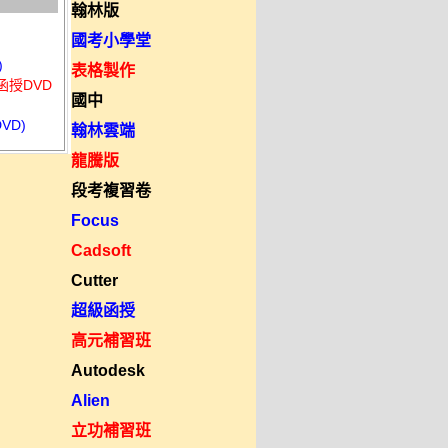
翰林版
國考小學堂
)
表格製作
函授DVD
國中
VD)
翰林雲端
龍騰版
段考複習卷
Focus
Cadsoft
Cutter
超級函授
高元補習班
Autodesk
Alien
立功補習班