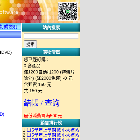
訂購説明
站內搜索
DVD)
購物清單
您已經訂購：
0
套產品
滿1200自動扣200 (特價片
除外) (滿2000免運)
-0 元
含郵資
150
元
共
150
元
結帳 / 查詢
D)
最低消費需滿500元
銷售排行榜
1
115學年上學期 國小大補帖
2
115學年上學期 國小大補帖
南一版 國語+數學+社會+生活