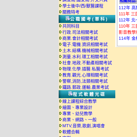
相關商品:
學士後中/西/獸醫課程
112年 
關務特考
111年 
公職國考(單科)
112年 
共同科目
110年 
行政.司法相關考試
影音教學
商業.會計相關考試
114年 
電子.電機.資訊相關考試
土木.結構.機械相關考試
測量.水利.環工相關考試
社會.地政.不動產相關考試
物理.化學.插醫.私醫考試
教育.觀光.心理相關考試
警察,消防,法類相關考試
鐵路.郵政.運輸.農業考試
程式軟體光碟
線上課程綜合教學
繪圖、專業設計
專業、幼兒教學
商業、網路、一般
MTV,音樂,歌劇,演唱會
軟體合輯