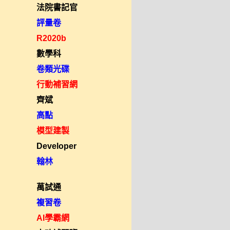
法院書記官
評量卷
R2020b
數學科
卷類光碟
行動補習網
齊斌
高點
模型建製
Developer
翰林
萬試通
複習卷
AI學霸網