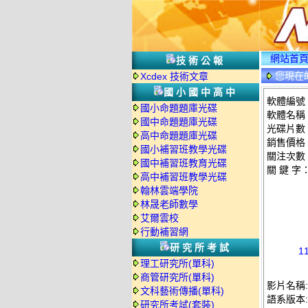
網站首
技術公報
您現在
Xcdex 技術文章
國小國中高中
軟體編號：
國小命題題庫光碟
軟體名稱：
國中命題題庫光碟
光碟片數
高中命題題庫光碟
銷售價格：
國小補習班教學光碟
關注次數
國中補習班教育光碟
關 鍵 字
高中補習班教學光碟
翰林雲端學院
林晟老師數學
艾爾雲校
行動補習網
研究所考試
1
理工研究所(單科)
商管研究所(單科)
影片名稱:
文科藝術傳播(單科)
語系版本
研究所考試(套裝)