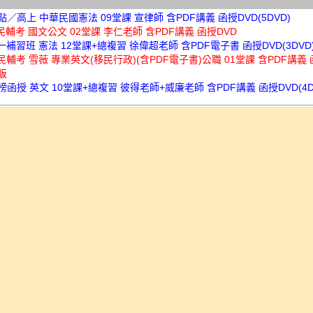
高點／高上 中華民國憲法 09堂課 宣律師 含PDF講義 函授DVD(5DVD)
三民輔考 國文公文 02堂課 李仁老師 含PDF講義 函授DVD
北一補習班 憲法 12堂課+總複習 徐偉超老師 含PDF電子書 函授DVD(3DVD
三民輔考 雪薇 專業英文(移民行政)(含PDF電子書)公職 01堂課 含PDF講義 
版
金榜函授 英文 10堂課+總複習 彼得老師+威廉老師 含PDF講義 函授DVD(4D