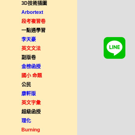
3D技術插圖
Arbortext
段考複習卷
一點通學習
李天豪
英文文法
副版卷
金榜函授
國小 命題
公民
康軒版
英文字彙
超級函授
理化
Burning