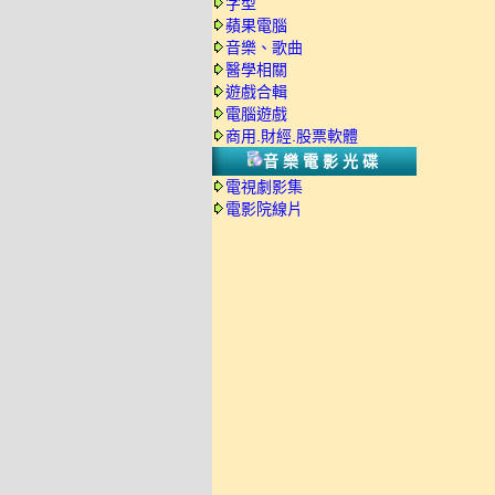
字型
蘋果電腦
音樂、歌曲
醫學相關
遊戲合輯
電腦遊戲
商用.財經.股票軟體
音樂電影光碟
電視劇影集
電影院線片