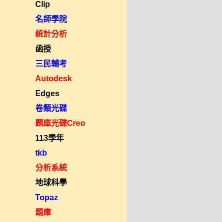
Clip
名師學院
統計分析
函授
三民輔考
Autodesk
Edges
卷類光碟
題庫光碟Creo
113學年
tkb
分析系統
地球科學
Topaz
題庫