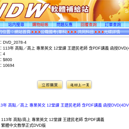
頁
站内搜尋
購物結帳
問題反應
回覆查詢
訂單查詢
的位置：
網站首頁
公職國考(單科)
共同科目
光碟詳情
DVD_2078-4
113年 高點／高上 專業英文 12堂課 王建民老師 含PDF講義 函授DVD(4
：4
$800
：
10694
：
13年 高點／高上 專業英文 12堂課 王建民老師 含PDF講義 函授DVD(4DV
 113年 高點/高上 專業英文 12堂課 王建民老師 含PDF講義
: 繁體中文教學正式DVD版