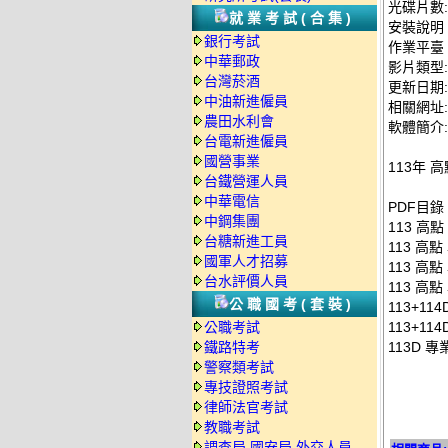
光碟片數:
就業考試(合集)
安裝說明
銀行考試
作業平臺：
中華郵政
影片類型
台灣菸酒
更新日期: 2
中油新進僱員
相關網址: ht
農田水利會
軟體簡介:
台電新進僱員
國營事業
113年 
台鐵營運人員
中華電信
PDF目錄
中鋼集團
113 高點
台糖新進工員
113 高點
國軍人才招募
113 高點
台水評價人員
113 高點
公職國考(套裝)
113+11
公職考試
113+11
鐵路特考
113D 
警察類考試
專技證照考試
律師法官考試
教職考試
調查局.國安局.外交人員