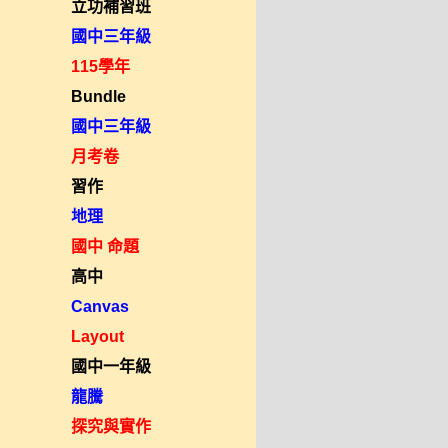
立功補習班
國中三年級
115學年
Bundle
國中三年級
月考卷
習作
地理
國中 命題
高中
Canvas
Layout
國中一年級
龍騰
探究與實作