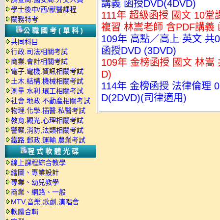
講義 函授DVD(4DVD)
學士後中/西/獸醫課程
111年 超級函授 國文 10
關務特考
複習 林嵩老師 含PDF講義 函
公職國考(單科)
109年 高點／高上 英文 共
共同科目
函授DVD (3DVD)
行政.司法相關考試
109年 金榜函授 國文 林嵩 
商業.會計相關考試
電子.電機.資訊相關考試
D)
土木.結構.機械相關考試
114年 金榜函授 法律倫理 
測量.水利.環工相關考試
D(2DVD)(司律適用)
社會.地政.不動產相關考試
物理.化學.插醫.私醫考試
教育.觀光.心理相關考試
警察,消防,法類相關考試
鐵路.郵政.運輸.農業考試
程式軟體光碟
線上課程綜合教學
繪圖、專業設計
專業、幼兒教學
商業、網路、一般
MTV,音樂,歌劇,演唱會
軟體合輯