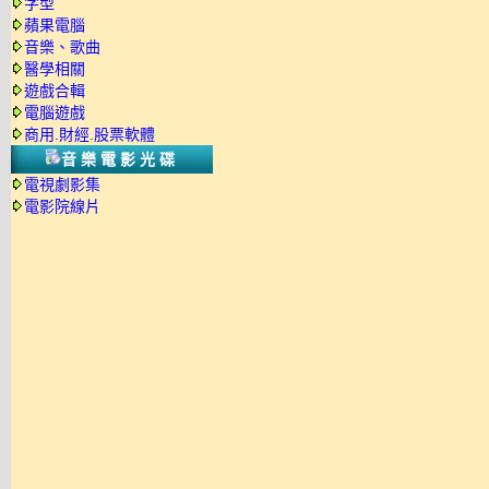
字型
蘋果電腦
音樂、歌曲
醫學相關
遊戲合輯
電腦遊戲
商用.財經.股票軟體
音樂電影光碟
電視劇影集
電影院線片