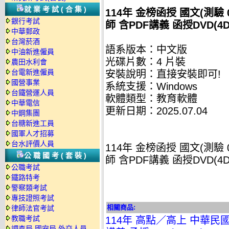
就業考試(合集)
114年 金榜函授 國文(測驗
銀行考試
師 含PDF講義 函授DVD(4D
中華郵政
台灣菸酒
語系版本：中文版
中油新進僱員
光碟片數：4 片裝
農田水利會
台電新進僱員
安裝說明：直接安裝即可!
國營事業
系統支援：Windows
台鐵營運人員
軟體類型：教育軟體
中華電信
更新日期：2025.07.04
中鋼集團
台糖新進工員
國軍人才招募
台水評價人員
114年 金榜函授 國文(測驗
公職國考(套裝)
師 含PDF講義 函授DVD(4D
公職考試
鐵路特考
警察類考試
專技證照考試
相關商品:
律師法官考試
教職考試
114年 高點／高上 中華民國
調查局.國安局.外交人員