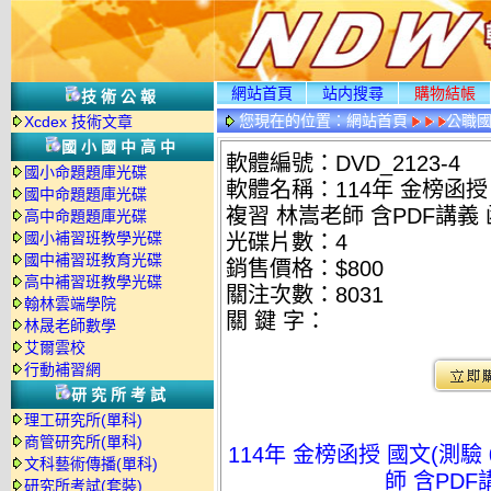
網站首頁
站内搜尋
購物結帳
技術公報
您現在的位置：
網站首頁
公職國
Xcdex 技術文章
國小國中高中
軟體編號：DVD_2123-4
國小命題題庫光碟
軟體名稱：114年 金榜函授 
國中命題題庫光碟
複習 林嵩老師 含PDF講義 函
高中命題題庫光碟
國小補習班教學光碟
光碟片數：4
國中補習班教育光碟
銷售價格：$800
高中補習班教學光碟
關注次數：
8031
翰林雲端學院
關 鍵 字：
林晟老師數學
艾爾雲校
行動補習網
研究所考試
理工研究所(單科)
商管研究所(單科)
114年 金榜函授 國文(測驗
文科藝術傳播(單科)
師 含PDF
研究所考試(套裝)