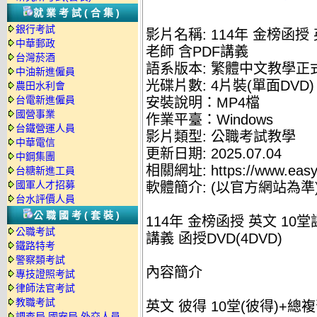
就業考試(合集)
銀行考試
影片名稱: 114年 金榜函授
中華郵政
老師 含PDF講義
台灣菸酒
語系版本: 繁體中文教學正
中油新進僱員
光碟片數: 4片裝(單面DVD)
農田水利會
台電新進僱員
安裝說明：MP4檔
國營事業
作業平臺：Windows
台鐵營運人員
影片類型: 公職考試教學
中華電信
更新日期: 2025.07.04
中鋼集團
相關網址: https://www.easyl
台糖新進工員
國軍人才招募
軟體簡介: (以官方網站為準
台水評價人員
公職國考(套裝)
114年 金榜函授 英文 10
公職考試
講義 函授DVD(4DVD)
鐵路特考
警察類考試
內容簡介
專技證照考試
律師法官考試
教職考試
英文 彼得 10堂(彼得)+總複習(
調查局.國安局.外交人員