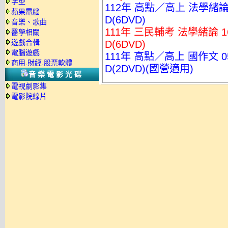
字型
112年 高點／高上 法學緒論
蘋果電腦
D(6DVD)
音樂、歌曲
111年 三民輔考 法學緒論 
醫學相關
遊戲合輯
D(6DVD)
電腦遊戲
111年 高點／高上 國作文 
商用.財經.股票軟體
D(2DVD)(國營適用)
音樂電影光碟
電視劇影集
電影院線片