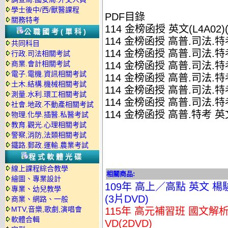
學士後中/西/獸醫課程
PDF目錄
關務特考
114 金榜函授 英文(L4A02)
公職國考(單科)
114 金榜函授 高普.司法.特考
共同科目
114 金榜函授 高普.司法.特考
行政.司法相關考試
商業.會計相關考試
114 金榜函授 高普.司法.特考
電子.電機.資訊相關考試
114 金榜函授 高普.司法.特考
土木.結構.機械相關考試
114 金榜函授 高普.司法.特考
測量.水利.環工相關考試
114 金榜函授 高普.司法.特考
社會.地政.不動產相關考試
114 金榜函授 高普.特考 英
物理.化學.插醫.私醫考試
教育.觀光.心理相關考試
警察,消防,法類相關考試
鐵路.郵政.運輸.農業考試
程式軟體光碟
線上課程綜合教學
相關商品:
繪圖、專業設計
109年 高上／高點 英文 楊
專業、幼兒教學
(3片DVD)
商業、網路、一般
MTV,音樂,歌劇,演唱會
115年 高元補習班 國文解析
軟體合輯
VD(2DVD)