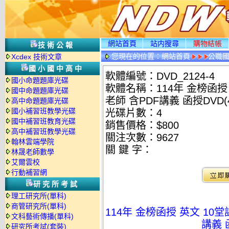
網站首頁
站内搜尋
購物結帳
技術公報
您現在的位置：
網站首頁
公職國
Xcdex 技術文章
國小國中高中
軟體編號：DVD_2124-4
國小命題題庫光碟
軟體名稱：114年 金榜函授
國中命題題庫光碟
老師 含PDF講義 函授DVD(4
高中命題題庫光碟
國小補習班教學光碟
光碟片數：4
國中補習班教育光碟
銷售價格：$800
高中補習班教學光碟
關注次數：
9627
翰林雲端學院
關 鍵 字：
林晟老師數學
艾爾雲校
行動補習網
研究所考試
理工研究所(單科)
商管研究所(單科)
114年 金榜函授 英文 10
文科藝術傳播(單科)
講義 
研究所考試(套裝)