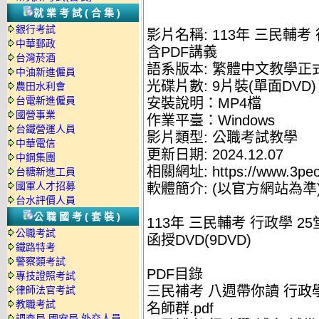
就業考試(合集)
銀行考試
影片名稱: 113年 三民輔考
中華郵政
含PDF講義
台灣菸酒
語系版本: 繁體中文教學正
中油新進僱員
光碟片數: 9片裝(單面DVD)
農田水利會
台電新進僱員
安裝說明：MP4檔
國營事業
作業平臺：Windows
台鐵營運人員
影片類型: 公職考試教學
中華電信
更新日期: 2024.12.07
中鋼集團
相關網址: https://www.3peo
台糖新進工員
國軍人才招募
軟體簡介: (以官方網站為準
台水評價人員
公職國考(套裝)
113年 三民輔考 行政學 2
公職考試
函授DVD(9DVD)
鐵路特考
警察類考試
PDF目錄
專技證照考試
三民補考 八週帶你讀 行政學
律師法官考試
教職考試
名師群.pdf
調查局.國安局.外交人員