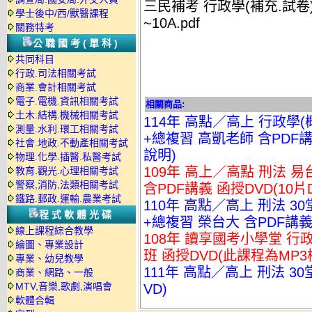
三民補考 行政學(補充.試卷) FEB
學士後中/西/獸醫課程
~10A.pdf
關務特考
公職國考(單科)
共同科目
行政.司法相關考試
商業.會計相關考試
電子.電機.資訊相關考試
相關商品:
土木.結構.機械相關考試
114年 高點／高上 行政學(
測量.水利.環工相關考試
+總複習 高凱老師 含PDF講
社會.地政.不動產相關考試
說明)
物理.化學.插醫.私醫考試
109年 高上／高點 刑法 易
教育.觀光.心理相關考試
警察,消防,法類相關考試
含PDF講義 函授DVD(10片D
鐵路.郵政.運輸.農業考試
110年 高點／高上 刑法 3
程式軟體光碟
+總複習 榮台大 含PDF講義 
線上課程綜合教學
108年 讀享國考小學堂 行政
繪圖、專業設計
班 函授DVD(此課程為MP
專業、幼兒教學
111年 高點／高上 刑法 30
商業、網路、一般
MTV,音樂,歌劇,演唱會
VD)
軟體合輯