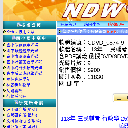
網站首頁
站内搜尋
購物結帳
技術公報
您現在的位置：
網站首頁
公職國
Xcdex 技術文章
情
國小國中高中
軟體編號：CDVD_0874-9
國小命題題庫光碟
軟體名稱：113年 三民輔考
國中命題題庫光碟
含PDF講義 函授DVD(9DVD
高中命題題庫光碟
國小補習班教學光碟
光碟片數：9
國中補習班教育光碟
銷售價格：$900
高中補習班教學光碟
關注次數：
11830
翰林雲端學院
關 鍵 字：
林晟老師數學
艾爾雲校
行動補習網
研究所考試
理工研究所(單科)
商管研究所(單科)
113年 三民輔考 行政學 
文科藝術傳播(單科)
函授
研究所考試(套裝)