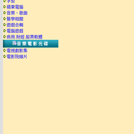
字型
蘋果電腦
音樂、歌曲
醫學相關
遊戲合輯
電腦遊戲
商用.財經.股票軟體
音樂電影光碟
電視劇影集
電影院線片