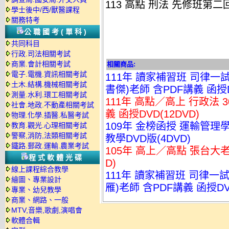
113 高點 刑法 先修班第二回.
學士後中/西/獸醫課程
關務特考
公職國考(單科)
共同科目
行政.司法相關考試
商業.會計相關考試
相關商品:
電子.電機.資訊相關考試
111年 讀家補習班 司律一
土木.結構.機械相關考試
書傑)老師 含PDF講義 函授
測量.水利.環工相關考試
111年 高點／高上 行政法 
社會.地政.不動產相關考試
義 函授DVD(12DVD)
物理.化學.插醫.私醫考試
109年 金榜函授 運輸管理
教育.觀光.心理相關考試
警察,消防,法類相關考試
教學DVD版(4DVD)
鐵路.郵政.運輸.農業考試
105年 高上／高點 張台大老
程式軟體光碟
D)
線上課程綜合教學
111年 讀家補習班 司律一
繪圖、專業設計
雁)老師 含PDF講義 函授D
專業、幼兒教學
商業、網路、一般
MTV,音樂,歌劇,演唱會
軟體合輯