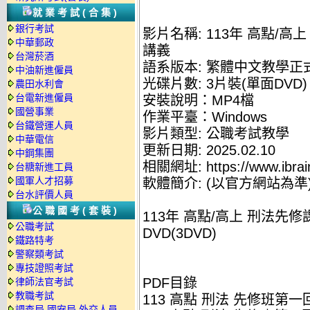
就業考試(合集)
銀行考試
影片名稱: 113年 高點/高
中華郵政
講義
台灣菸酒
語系版本: 繁體中文教學正
中油新進僱員
光碟片數: 3片裝(單面DVD)
農田水利會
台電新進僱員
安裝說明：MP4檔
國營事業
作業平臺：Windows
台鐵營運人員
影片類型: 公職考試教學
中華電信
更新日期: 2025.02.10
中鋼集團
相關網址: https://www.ibrai
台糖新進工員
國軍人才招募
軟體簡介: (以官方網站為準
台水評價人員
公職國考(套裝)
113年 高點/高上 刑法先修
公職考試
DVD(3DVD)
鐵路特考
警察類考試
專技證照考試
PDF目錄
律師法官考試
教職考試
113 高點 刑法 先修班第一回
調查局.國安局.外交人員