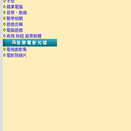
字型
蘋果電腦
音樂、歌曲
醫學相關
遊戲合輯
電腦遊戲
商用.財經.股票軟體
音樂電影光碟
電視劇影集
電影院線片