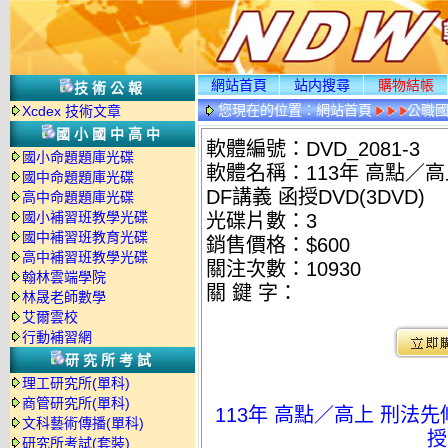
網站首頁
站内搜尋
購物結帳
技術公報
您現在的位置：
網站首頁
公職國
Xcdex 技術文章
情
國小國中高中
軟體編號：DVD_2081-3
國小命題題庫光碟
軟體名稱：113年 高點／高
國中命題題庫光碟
DF講義 函授DVD(3DVD)
高中命題題庫光碟
國小補習班教學光碟
光碟片數：3
國中補習班教育光碟
銷售價格：$600
高中補習班教學光碟
關注次數：
10930
翰林雲端學院
關 鍵 字：
林晟老師數學
艾爾雲校
行動補習網
研究所考試
理工研究所(單科)
商管研究所(單科)
113年 高點／高上 刑法先
文科藝術傳播(單科)
授
研究所考試(套裝)