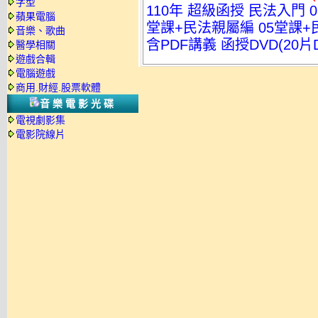
字型
110年 超級函授 民法入門 
蘋果電腦
堂課+民法親屬編 05堂課+
音樂、歌曲
含PDF講義 函授DVD(20片D
醫學相關
遊戲合輯
電腦遊戲
商用.財經.股票軟體
音樂電影光碟
電視劇影集
電影院線片