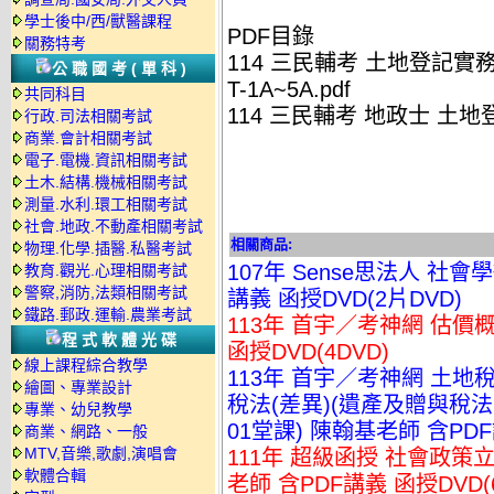
學士後中/西/獸醫課程
PDF目錄
關務特考
114 三民輔考 土地登記實務【試
公職國考(單科)
T-1A~5A.pdf
共同科目
114 三民輔考 地政士 土地登記
行政.司法相關考試
商業.會計相關考試
電子.電機.資訊相關考試
土木.結構.機械相關考試
測量.水利.環工相關考試
社會.地政.不動產相關考試
相關商品:
物理.化學.插醫.私醫考試
107年 Sense思法人 社
教育.觀光.心理相關考試
警察,消防,法類相關考試
講義 函授DVD(2片DVD)
鐵路.郵政.運輸.農業考試
113年 首宇／考神網 估價概
程式軟體光碟
函授DVD(4DVD)
線上課程綜合教學
113年 首宇／考神網 土地
繪圖、專業設計
稅法(差異)(遺產及贈與稅
專業、幼兒教學
01堂課) 陳翰基老師 含PDF
商業、網路、一般
MTV,音樂,歌劇,演唱會
111年 超級函授 社會政策立
軟體合輯
老師 含PDF講義 函授DVD(6