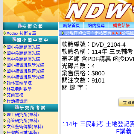
網站首頁
站内搜尋
購物結帳
技術公報
您現在的位置：
網站首頁
公職國
Xcdex 技術文章
光碟詳情
國小國中高中
軟體編號：DVD_2104-4
國小命題題庫光碟
軟體名稱：114年 三民輔考
國中命題題庫光碟
豪老師 含PDF講義 函授DVD
高中命題題庫光碟
國小補習班教學光碟
光碟片數：4
國中補習班教育光碟
銷售價格：$800
高中補習班教學光碟
關注次數：
9101
翰林雲端學院
關 鍵 字：
林晟老師數學
艾爾雲校
行動補習網
研究所考試
理工研究所(單科)
商管研究所(單科)
114年 三民輔考 土地登記
文科藝術傳播(單科)
F講義 
研究所考試(套裝)