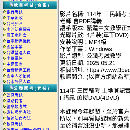
就業考試(合集)
銀行考試
影片名稱: 114年 三民輔考
中華郵政
老師 含PDF講義
台灣菸酒
語系版本: 繁體中文教學正
中油新進僱員
光碟片數: 4片裝(單面DVD)
農田水利會
台電新進僱員
安裝說明：MP4檔
國營事業
作業平臺：Windows
台鐵營運人員
影片類型: 公職考試教學
中華電信
更新日期: 2025.05.21
中鋼集團
相關網址: https://www.3peo
台糖新進工員
國軍人才招募
軟體簡介: (以官方網站為準
台水評價人員
公職國考(套裝)
114年 三民輔考 土地登記實
公職考試
F講義 函授DVD(4DVD)
鐵路特考
警察類考試
本課程今年錄製，至於官方
專技證照考試
所以，別再質疑課程的新舊
律師法官考試
教職考試
至於補習班沒更新，那是補
調查局.國安局.外交人員