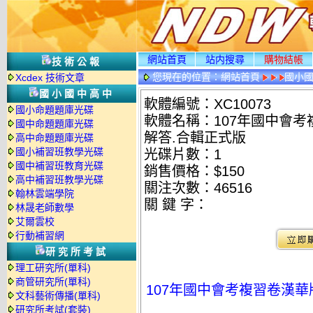
網站首頁
站内搜尋
購物結帳
技術公報
您現在的位置：
網站首頁
國小
Xcdex 技術文章
國小國中高中
軟體編號：XC10073
國小命題題庫光碟
軟體名稱：107年國中會考複
國中命題題庫光碟
解答.合輯正式版
高中命題題庫光碟
國小補習班教學光碟
光碟片數：1
國中補習班教育光碟
銷售價格：$150
高中補習班教學光碟
關注次數：
46516
翰林雲端學院
關 鍵 字：
林晟老師數學
艾爾雲校
行動補習網
研究所考試
理工研究所(單科)
商管研究所(單科)
107年國中會考複習卷漢華版
文科藝術傳播(單科)
研究所考試(套裝)