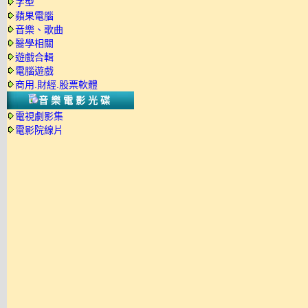
字型
蘋果電腦
音樂、歌曲
醫學相關
遊戲合輯
電腦遊戲
商用.財經.股票軟體
音樂電影光碟
電視劇影集
電影院線片