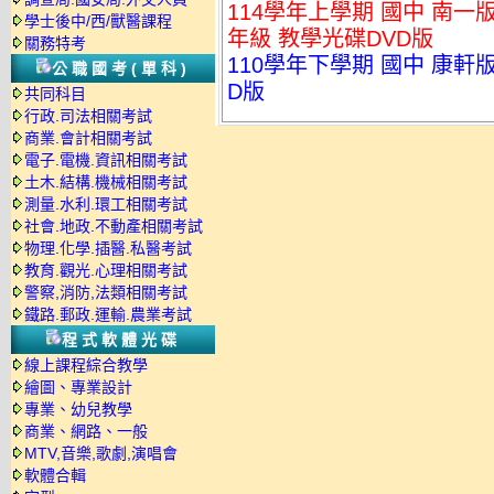
114學年上學期 國中 南一
學士後中/西/獸醫課程
年級 教學光碟DVD版
關務特考
110學年下學期 國中 康軒
公職國考(單科)
D版
共同科目
行政.司法相關考試
商業.會計相關考試
電子.電機.資訊相關考試
土木.結構.機械相關考試
測量.水利.環工相關考試
社會.地政.不動產相關考試
物理.化學.插醫.私醫考試
教育.觀光.心理相關考試
警察,消防,法類相關考試
鐵路.郵政.運輸.農業考試
程式軟體光碟
線上課程綜合教學
繪圖、專業設計
專業、幼兒教學
商業、網路、一般
MTV,音樂,歌劇,演唱會
軟體合輯