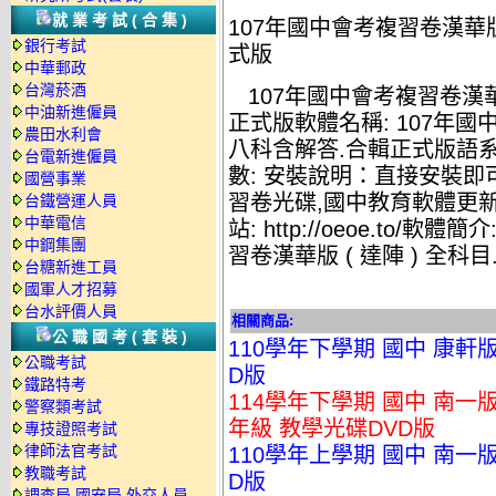
就業考試(合集)
107年國中會考複習卷漢華版 
銀行考試
式版
中華郵政
台灣菸酒
107年國中會考複習卷漢華版
中油新進僱員
正式版軟體名稱: 107年國中
農田水利會
八科含解答.合輯正式版語系
台電新進僱員
數: 安裝說明：直接安裝即可
國營事業
習卷光碟,國中教育軟體更新日期
台鐵營運人員
中華電信
站: http://oeoe.to/
中鋼集團
習卷漢華版 ( 達陣 ) 全
台糖新進工員
國軍人才招募
台水評價人員
相關商品:
公職國考(套裝)
110學年下學期 國中 康軒
公職考試
D版
鐵路特考
114學年下學期 國中 南一
警察類考試
年級 教學光碟DVD版
專技證照考試
律師法官考試
110學年上學期 國中 南一
教職考試
D版
調查局.國安局.外交人員