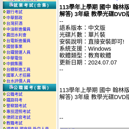
就業考試(合集)
113學年上學期 國中 翰
銀行考試
解答) 3年級 教學光碟DVD
中華郵政
--
台灣菸酒
語系版本：中文版
中油新進僱員
光碟片數：單片裝
農田水利會
台電新進僱員
安裝說明：直接安裝即可!
國營事業
系統支援：Windows
台鐵營運人員
軟體類型：教育軟體
中華電信
更新日期：2024.07.07
中鋼集團
--
台糖新進工員
國軍人才招募
台水評價人員
公職國考(套裝)
113學年上學期 國中 翰
公職考試
解答) 3年級 教學光碟DVD
鐵路特考
警察類考試
專技證照考試
--
律師法官考試
教職考試
調查局.國安局.外交人員