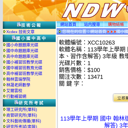
網站首頁
站内搜尋
購物結帳
技術公報
您現在的位置：
網站首頁
國小
Xcdex 技術文章
國小國中高中
軟體編號：XCC10263
國小命題題庫光碟
軟體名稱：113學年上學期
國中命題題庫光碟
本、習作含解答) 3年級 教
高中命題題庫光碟
國小補習班教學光碟
光碟片數：1
國中補習班教育光碟
銷售價格：$100
高中補習班教學光碟
關注次數：
13471
翰林雲端學院
關 鍵 字：
林晟老師數學
艾爾雲校
行動補習網
研究所考試
理工研究所(單科)
商管研究所(單科)
113學年上學期 國中 翰
文科藝術傳播(單科)
解答) 3
研究所考試(套裝)