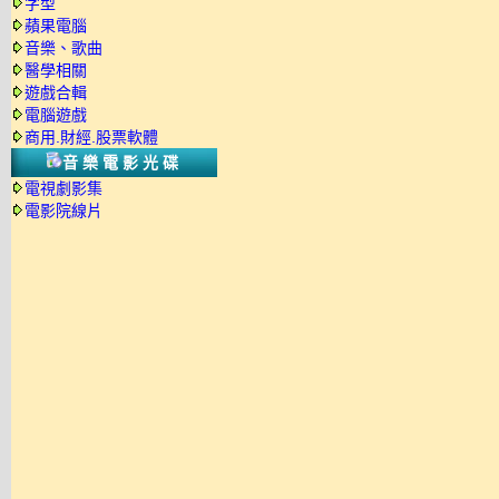
字型
蘋果電腦
音樂、歌曲
醫學相關
遊戲合輯
電腦遊戲
商用.財經.股票軟體
音樂電影光碟
電視劇影集
電影院線片