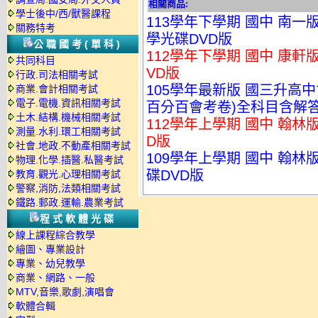
相關商品:
學士後中/西/獸醫課程
113學年下學期 國中 南一
關務特考
學光碟DVD版
公職國考(單科)
112學年下學期 國中 康軒
共同科目
VD版
行政.司法相關考試
105學年最新版 國三升高
商業.會計相關考試
電子.電機.資訊相關考試
百分百會考卷)全科目含解答
土木.結構.機械相關考試
112學年上學期 國中 翰林
測量.水利.環工相關考試
D版
社會.地政.不動產相關考試
109學年上學期 國中 翰林
物理.化學.插醫.私醫考試
碟DVD版
教育.觀光.心理相關考試
警察,消防,法類相關考試
鐵路.郵政.運輸.農業考試
程式軟體光碟
線上課程綜合教學
繪圖、專業設計
專業、幼兒教學
商業、網路、一般
MTV,音樂,歌劇,演唱會
軟體合輯