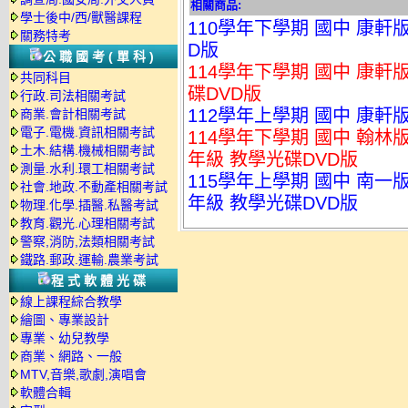
相關商品:
學士後中/西/獸醫課程
110學年下學期 國中 康軒
關務特考
D版
公職國考(單科)
114學年下學期 國中 康軒
共同科目
碟DVD版
行政.司法相關考試
112學年上學期 國中 康軒
商業.會計相關考試
電子.電機.資訊相關考試
114學年下學期 國中 翰林
土木.結構.機械相關考試
年級 教學光碟DVD版
測量.水利.環工相關考試
115學年上學期 國中 南一
社會.地政.不動產相關考試
年級 教學光碟DVD版
物理.化學.插醫.私醫考試
教育.觀光.心理相關考試
警察,消防,法類相關考試
鐵路.郵政.運輸.農業考試
程式軟體光碟
線上課程綜合教學
繪圖、專業設計
專業、幼兒教學
商業、網路、一般
MTV,音樂,歌劇,演唱會
軟體合輯