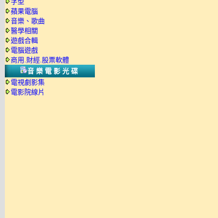
字型
蘋果電腦
音樂、歌曲
醫學相關
遊戲合輯
電腦遊戲
商用.財經.股票軟體
音樂電影光碟
電視劇影集
電影院線片