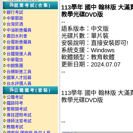
就業考試(合集)
113學年 國中 翰林版 大滿
銀行考試
教學光碟DVD版
中華郵政
--
台灣菸酒
語系版本：中文版
中油新進僱員
光碟片數：單片裝
農田水利會
台電新進僱員
安裝說明：直接安裝即可!
國營事業
系統支援：Windows
台鐵營運人員
軟體類型：教育軟體
中華電信
更新日期：2024.07.07
中鋼集團
--
台糖新進工員
國軍人才招募
台水評價人員
公職國考(套裝)
113學年 國中 翰林版 大滿
公職考試
教學光碟DVD版
鐵路特考
警察類考試
專技證照考試
--
律師法官考試
教職考試
調查局.國安局.外交人員