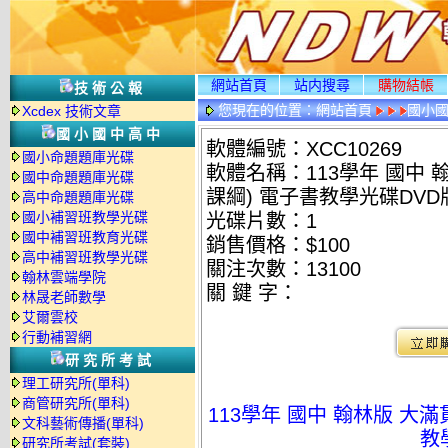
網站首頁
站内搜尋
購物結帳
技術公報
您現在的位置：
網站首頁
國小
Xcdex 技術文章
國小國中高中
軟體編號：XCC10269
國小命題題庫光碟
軟體名稱：113學年 國中 翰
國中命題題庫光碟
課綱) 電子書教學光碟DVD
高中命題題庫光碟
國小補習班教學光碟
光碟片數：1
國中補習班教育光碟
銷售價格：$100
高中補習班教學光碟
關注次數：
13100
翰林雲端學院
關 鍵 字：
林晟老師數學
艾爾雲校
行動補習網
研究所考試
理工研究所(單科)
商管研究所(單科)
113學年 國中 翰林版 大滿
文科藝術傳播(單科)
教
研究所考試(套裝)