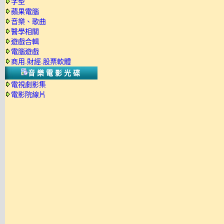
字型
蘋果電腦
音樂、歌曲
醫學相關
遊戲合輯
電腦遊戲
商用.財經.股票軟體
音樂電影光碟
電視劇影集
電影院線片