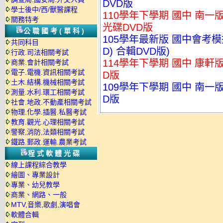
DVD版
學士後中/西/獸醫課程
110學年下學期 國中 南一
關務特考
光碟DVD版
公職國考(單科)
105學年最新版 國中會考模
共同科目
D) 合輯DVD版)
行政.司法相關考試
114學年下學期 國中 康軒
商業.會計相關考試
電子.電機.資訊相關考試
D版
土木.結構.機械相關考試
109學年下學期 國中 南一版
測量.水利.環工相關考試
D版
社會.地政.不動產相關考試
物理.化學.插醫.私醫考試
教育.觀光.心理相關考試
警察,消防,法類相關考試
鐵路.郵政.運輸.農業考試
程式軟體光碟
線上課程綜合教學
繪圖、專業設計
專業、幼兒教學
商業、網路、一般
MTV,音樂,歌劇,演唱會
軟體合輯