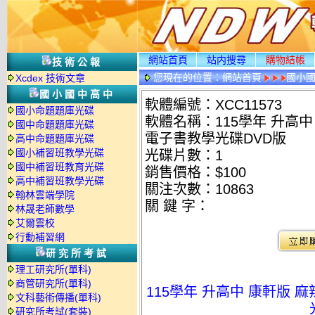
網站首頁
站内搜尋
購物結帳
技術公報
您現在的位置：
網站首頁
國小
Xcdex 技術文章
國小國中高中
軟體編號：XCC11573
國小命題題庫光碟
軟體名稱：115學年 升高中
國中命題題庫光碟
電子書教學光碟DVD版
高中命題題庫光碟
國小補習班教學光碟
光碟片數：1
國中補習班教育光碟
銷售價格：$100
高中補習班教學光碟
關注次數：
10863
翰林雲端學院
關 鍵 字：
林晟老師數學
艾爾雲校
行動補習網
研究所考試
理工研究所(單科)
商管研究所(單科)
115學年 升高中 康軒版 
文科藝術傳播(單科)
研究所考試(套裝)