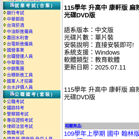
就業考試(合集)
115學年 升高中 康軒版 
銀行考試
光碟DVD版
中華郵政
台灣菸酒
語系版本：中文版
中油新進僱員
光碟片數：單片裝
農田水利會
台電新進僱員
安裝說明：直接安裝即可!
國營事業
系統支援：Windows
台鐵營運人員
軟體類型：教育軟體
中華電信
更新日期：2025.07.11
中鋼集團
台糖新進工員
國軍人才招募
台水評價人員
115學年 升高中 康軒版 
公職國考(套裝)
光碟DVD版
公職考試
鐵路特考
警察類考試
專技證照考試
相關商品:
律師法官考試
教職考試
109學年上學期 國中 翰林
調查局.國安局.外交人員