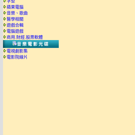
字型
蘋果電腦
音樂、歌曲
醫學相關
遊戲合輯
電腦遊戲
商用.財經.股票軟體
音樂電影光碟
電視劇影集
電影院線片