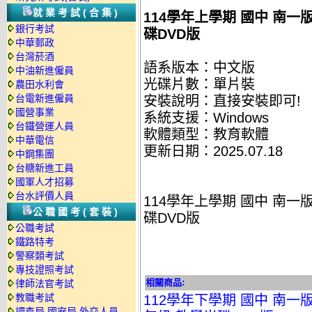
就業考試(合集)
114學年上學期 國中 南一
銀行考試
碟DVD版
中華郵政
台灣菸酒
語系版本：中文版
中油新進僱員
光碟片數：單片裝
農田水利會
台電新進僱員
安裝說明：直接安裝即可!
國營事業
系統支援：Windows
台鐵營運人員
軟體類型：教育軟體
中華電信
更新日期：2025.07.18
中鋼集團
台糖新進工員
國軍人才招募
台水評價人員
114學年上學期 國中 南一
公職國考(套裝)
碟DVD版
公職考試
鐵路特考
警察類考試
專技證照考試
相關商品:
律師法官考試
教職考試
112學年下學期 國中 南一
調查局.國安局.外交人員