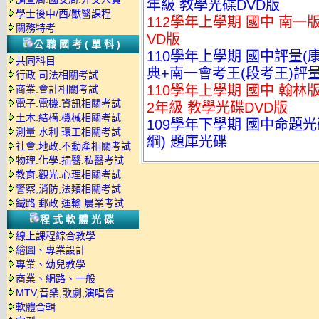
年級 教學光碟DVD版
學士後中/西/獸醫課程
112學年上學期 國中 南一
關務特考
VD版
公職國考(單科)
110學年上學期 國中評量
共同科目
典+南一會考王(段考王)評量卷
行政.司法相關考試
110學年上學期 國中 翰林
商業.會計相關考試
電子.電機.資訊相關考試
2年級 教學光碟DVD版
土木.結構.機械相關考試
109學年下學期 國中命題光碟
測量.水利.環工相關考試
綱) 題庫光碟
社會.地政.不動產相關考試
物理.化學.插醫.私醫考試
教育.觀光.心理相關考試
警察,消防,法類相關考試
鐵路.郵政.運輸.農業考試
程式軟體光碟
線上課程綜合教學
繪圖、專業設計
專業、幼兒教學
商業、網路、一般
MTV,音樂,歌劇,演唱會
軟體合輯