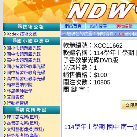
網站首頁
站内搜尋
購物結帳
技術公報
您現在的位置：
網站首頁
國小
Xcdex 技術文章
國小國中高中
軟體編號：XCC11662
國小命題題庫光碟
軟體名稱：114學年上學期 
國中命題題庫光碟
子書教學光碟DVD版
高中命題題庫光碟
國小補習班教學光碟
光碟片數：1
國中補習班教育光碟
銷售價格：$100
高中補習班教學光碟
關注次數：
10805
翰林雲端學院
關 鍵 字：
林晟老師數學
艾爾雲校
行動補習網
研究所考試
理工研究所(單科)
商管研究所(單科)
114學年上學期 國中 南一
文科藝術傳播(單科)
研究所考試(套裝)