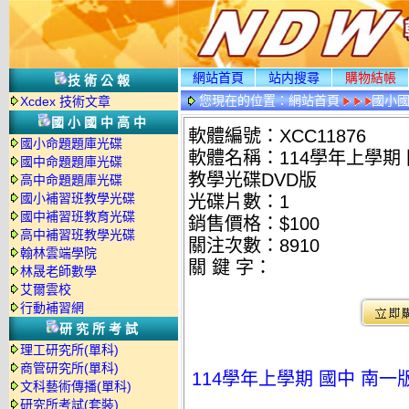
網站首頁
站内搜尋
購物結帳
技術公報
您現在的位置：
網站首頁
國小
Xcdex 技術文章
國小國中高中
軟體編號：XCC11876
國小命題題庫光碟
軟體名稱：114學年上學期 
國中命題題庫光碟
教學光碟DVD版
高中命題題庫光碟
國小補習班教學光碟
光碟片數：1
國中補習班教育光碟
銷售價格：$100
高中補習班教學光碟
關注次數：
8910
翰林雲端學院
關 鍵 字：
林晟老師數學
艾爾雲校
行動補習網
研究所考試
理工研究所(單科)
商管研究所(單科)
114學年上學期 國中 南一
文科藝術傳播(單科)
研究所考試(套裝)