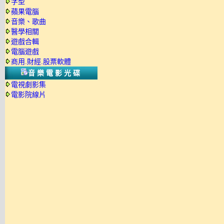
字型
蘋果電腦
音樂、歌曲
醫學相關
遊戲合輯
電腦遊戲
商用.財經.股票軟體
音樂電影光碟
電視劇影集
電影院線片