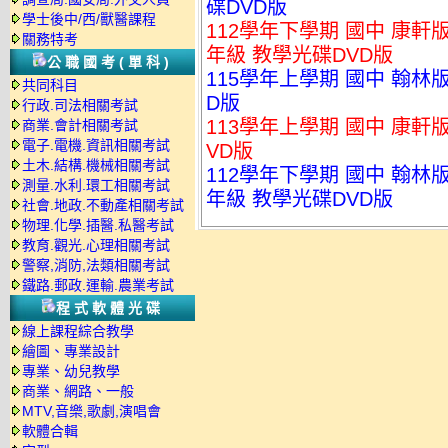
碟DVD版
學士後中/西/獸醫課程
112學年下學期 國中 康軒
關務特考
年級 教學光碟DVD版
公職國考(單科)
115學年上學期 國中 翰林
共同科目
D版
行政.司法相關考試
113學年上學期 國中 康軒
商業.會計相關考試
電子.電機.資訊相關考試
VD版
土木.結構.機械相關考試
112學年下學期 國中 翰林
測量.水利.環工相關考試
年級 教學光碟DVD版
社會.地政.不動產相關考試
物理.化學.插醫.私醫考試
教育.觀光.心理相關考試
警察,消防,法類相關考試
鐵路.郵政.運輸.農業考試
程式軟體光碟
線上課程綜合教學
繪圖、專業設計
專業、幼兒教學
商業、網路、一般
MTV,音樂,歌劇,演唱會
軟體合輯