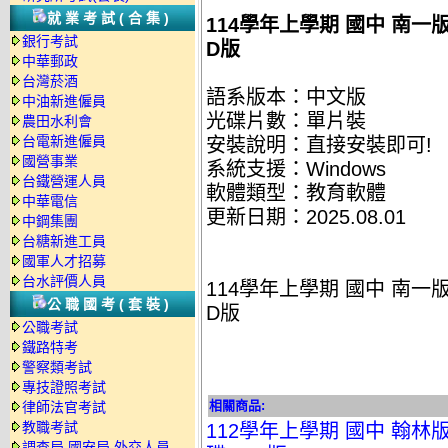
就業考試(合集)
114學年上學期 國中 南一
銀行考試
D版
中華郵政
台灣菸酒
語系版本：中文版
中油新進僱員
光碟片數：單片裝
農田水利會
台電新進僱員
安裝說明：直接安裝即可!
國營事業
系統支援：Windows
台鐵營運人員
軟體類型：教育軟體
中華電信
更新日期：2025.08.01
中鋼集團
台糖新進工員
國軍人才招募
台水評價人員
114學年上學期 國中 南一
公職國考(套裝)
D版
公職考試
鐵路特考
警察類考試
專技證照考試
相關商品:
律師法官考試
教職考試
112學年上學期 國中 翰林版
調查局.國安局.外交人員