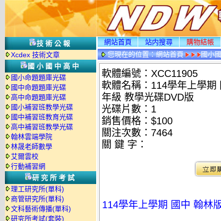
網站首頁
站内搜尋
購物結帳
技術公報
您現在的位置：
網站首頁
國小
Xcdex 技術文章
國小國中高中
軟體編號：XCC11905
國小命題題庫光碟
軟體名稱：114學年上學期 國
國中命題題庫光碟
年級 教學光碟DVD版
高中命題題庫光碟
國小補習班教學光碟
光碟片數：1
國中補習班教育光碟
銷售價格：$100
高中補習班教學光碟
關注次數：
7464
翰林雲端學院
關 鍵 字：
林晟老師數學
艾爾雲校
行動補習網
研究所考試
理工研究所(單科)
商管研究所(單科)
114學年上學期 國中 翰林版
文科藝術傳播(單科)
研究所考試(套裝)