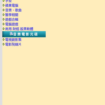
字型
蘋果電腦
音樂、歌曲
醫學相關
遊戲合輯
電腦遊戲
商用.財經.股票軟體
音樂電影光碟
電視劇影集
電影院線片