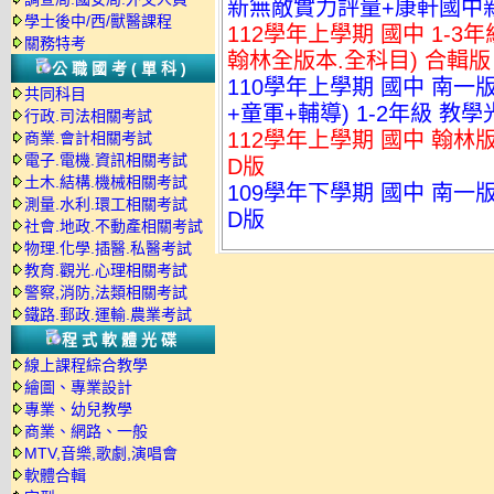
新無敵實力評量+康軒國中新
學士後中/西/獸醫課程
112學年上學期 國中 1-3
關務特考
翰林全版本.全科目) 合輯版 
公職國考(單科)
110學年上學期 國中 南
共同科目
+童軍+輔導) 1-2年級 教
行政.司法相關考試
112學年上學期 國中 翰林
商業.會計相關考試
電子.電機.資訊相關考試
D版
土木.結構.機械相關考試
109學年下學期 國中 南一
測量.水利.環工相關考試
D版
社會.地政.不動產相關考試
物理.化學.插醫.私醫考試
教育.觀光.心理相關考試
警察,消防,法類相關考試
鐵路.郵政.運輸.農業考試
程式軟體光碟
線上課程綜合教學
繪圖、專業設計
專業、幼兒教學
商業、網路、一般
MTV,音樂,歌劇,演唱會
軟體合輯