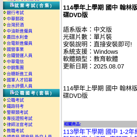
就業考試(合集)
114學年上學期 國中 翰林版
銀行考試
碟DVD版
中華郵政
台灣菸酒
語系版本：中文版
中油新進僱員
光碟片數：單片裝
農田水利會
台電新進僱員
安裝說明：直接安裝即可!
國營事業
系統支援：Windows
台鐵營運人員
軟體類型：教育軟體
中華電信
更新日期：2025.08.07
中鋼集團
台糖新進工員
國軍人才招募
台水評價人員
114學年上學期 國中 翰林版
公職國考(套裝)
碟DVD版
公職考試
鐵路特考
警察類考試
專技證照考試
相關商品:
律師法官考試
教職考試
113學年下學期 國中 1-
調查局.國安局.外交人員