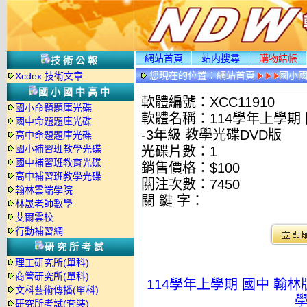
網站首頁
站内搜尋
購物結帳
技術公報
您現在的位置：
網站首頁
國小
Xcdex 技術文章
國小國中高中
軟體編號：XCC11910
國小命題題庫光碟
軟體名稱：114學年上學期 
國中命題題庫光碟
-3年級 教學光碟DVD版
高中命題題庫光碟
國小補習班教學光碟
光碟片數：1
國中補習班教育光碟
銷售價格：$100
高中補習班教學光碟
關注次數：
7450
翰林雲端學院
關 鍵 字：
林晟老師數學
艾爾雲校
行動補習網
研究所考試
理工研究所(單科)
商管研究所(單科)
114學年上學期 國中 翰林
文科藝術傳播(單科)
學
研究所考試(套裝)