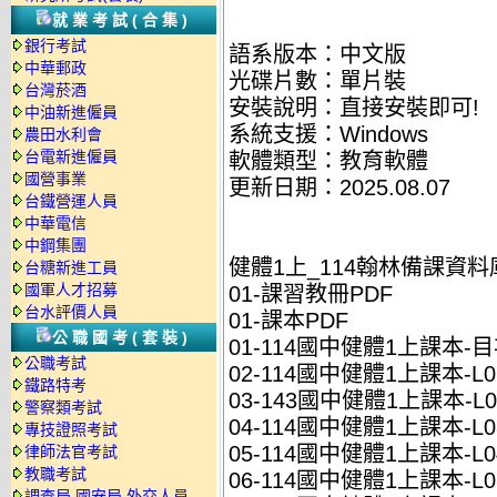
就業考試(合集)
銀行考試
語系版本：中文版
中華郵政
光碟片數：單片裝
台灣菸酒
安裝說明：直接安裝即可!
中油新進僱員
系統支援：Windows
農田水利會
台電新進僱員
軟體類型：教育軟體
國營事業
更新日期：2025.08.07
台鐵營運人員
中華電信
中鋼集團
健體1上_114翰林備課資料
台糖新進工員
國軍人才招募
01-課習教冊PDF
台水評價人員
01-課本PDF
公職國考(套裝)
01-114國中健體1上課本-目次
公職考試
02-114國中健體1上課本-L01
鐵路特考
03-143國中健體1上課本-L02
警察類考試
04-114國中健體1上課本-L03
專技證照考試
05-114國中健體1上課本-L04
律師法官考試
教職考試
06-114國中健體1上課本-L05
調查局.國安局.外交人員