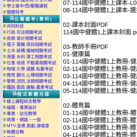
07-114國中健體1上課本-L06
學士後中/西/獸醫課程
08-114國中健體1上課本-選授
關務特考
公職國考(單科)
02-課本封面PDF
共同科目
114國中健體1上課本封面.pd
行政.司法相關考試
商業.會計相關考試
電子.電機.資訊相關考試
03-教師手冊PDF
土木.結構.機械相關考試
01-健康篇
測量.水利.環工相關考試
01-114國中健體1上教冊-健
社會.地政.不動產相關考試
02-114國中健體1上教冊-健康
物理.化學.插醫.私醫考試
教育.觀光.心理相關考試
03-114國中健體1上教冊-健康
警察,消防,法類相關考試
04-114國中健體1上教冊-健康
鐵路.郵政.運輸.農業考試
05-114國中健體1上教冊-健
程式軟體光碟
線上課程綜合教學
02-體育篇
繪圖、專業設計
01-114國中健體1上教冊-體
專業、幼兒教學
02-114國中健體1上教冊-體育
商業、網路、一般
MTV,音樂,歌劇,演唱會
03-114國中健體1上教冊-體育
軟體合輯
04-114國中健體1上教冊-體育