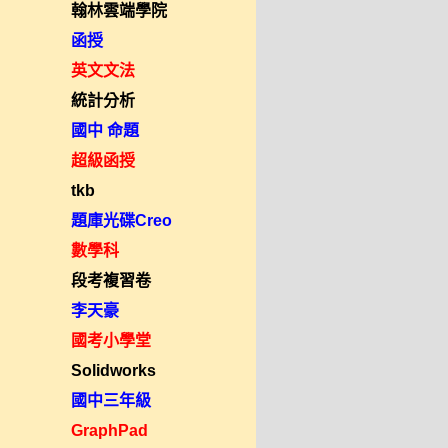
翰林雲端學院
函授
英文文法
統計分析
國中 命題
超級函授
tkb
題庫光碟Creo
數學科
段考複習卷
李天豪
國考小學堂
Solidworks
國中三年級
GraphPad