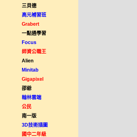
三貝德
高元補習班
Grabert
一點通學習
Focus
師資公職王
Alien
Minitab
Gigapixel
邵爺
翰林雲端
公民
南一版
3D技術插圖
國中二年級