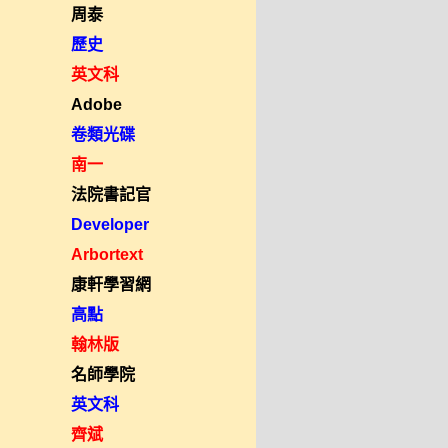
周泰
歷史
英文科
Adobe
卷類光碟
南一
法院書記官
Developer
Arbortext
康軒學習網
高點
翰林版
名師學院
英文科
齊斌