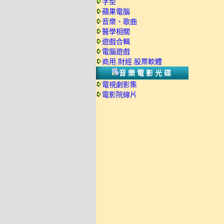
字型
蘋果電腦
音樂、歌曲
醫學相關
遊戲合輯
電腦遊戲
商用.財經.股票軟體
音樂電影光碟
電視劇影集
電影院線片