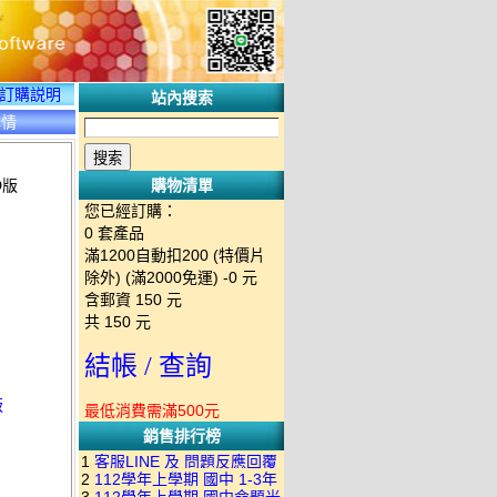
訂購説明
站內搜索
詳情
D版
購物清單
您已經訂購：
0
套產品
滿1200自動扣200 (特價片
除外) (滿2000免運)
-0 元
含郵資
150
元
共
150
元
結帳 / 查詢
版
最低消費需滿500元
銷售排行榜
1
客服LINE 及 問題反應回覆
2
112學年上學期 國中 1-3年
方式 下單後出現訂單編號就