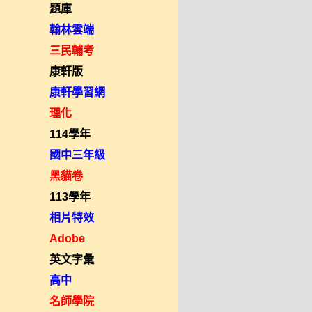
題庫
翰林雲端
三民輔考
康軒版
康軒學習網
理化
114學年
國中三年級
黑貓卷
113學年
相片特效
Adobe
英文字彙
高中
名師學院