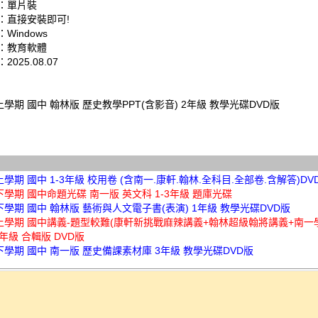
：單片裝
：直接安裝即可!
Windows
：教育軟體
025.08.07
上學期 國中 翰林版 歷史教學PPT(含影音) 2年級 教學光碟DVD版
上學期 國中 1-3年級 校用卷 (含南一.康軒.翰林.全科目.全部卷.含解答)DV
下學期 國中命題光碟 南一版 英文科 1-3年級 題庫光碟
下學期 國中 翰林版 藝術與人文電子書(表演) 1年級 教學光碟DVD版
年上學期 國中講義-題型較難(康軒新挑戰麻辣講義+翰林超級翰將講義+南一
3年級 合輯版 DVD版
下學期 國中 南一版 歷史備課素材庫 3年級 教學光碟DVD版