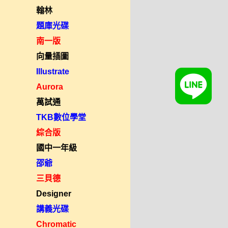
翰林
題庫光碟
南一版
向量插圖
Illustrate
Aurora
萬試通
TKB數位學堂
綜合版
國中一年級
邵爺
三貝德
Designer
講義光碟
Chromatic