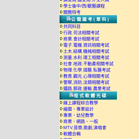
學士後中/西/獸醫課程
關務特考
公職國考(單科)
共同科目
行政.司法相關考試
商業.會計相關考試
電子.電機.資訊相關考試
土木.結構.機械相關考試
測量.水利.環工相關考試
社會.地政.不動產相關考試
物理.化學.插醫.私醫考試
教育.觀光.心理相關考試
警察,消防,法類相關考試
鐵路.郵政.運輸.農業考試
程式軟體光碟
線上課程綜合教學
繪圖、專業設計
專業、幼兒教學
商業、網路、一般
MTV,音樂,歌劇,演唱會
軟體合輯