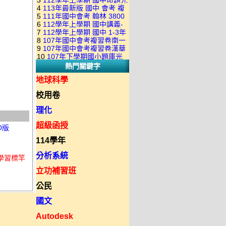
3
112學年上學期 國中命題光
級 校用卷 (含南一.康軒.翰林.
是訂購成功 不會有回覆信
4
113年最新版 國中 會考 複
碟 康軒版 1-3年級(含108課
全科目.全部卷.含解答)完整版
5
111年國中會考 翰林 3800
習卷講義 共18卷(含南一百分
綱)(全年級、全領域) 題庫光
(2DVD)
6
112學年上學期 國中講義-
應用題彙編 + 南一 3688 應用
百EZ+南一超會考+康軒麻辣
碟(不包含：藝文+綜合+健體)
7
112學年上學期 國中 1-3年
題型較難(康軒新挑戰麻辣講
題彙編+南一歷屆試題+康軒
+康軒會考勝經+康軒易點通
8
107年國中會考複習卷南一
級 習作解答+課本解答(含康
義+翰林超級翰將講義+南一學
3800+ 應用題彙編 1-3年級 卷
+康軒圖解E點通+漢華大聯盟
9
107年國中會考複習卷漢華
版 ( 點線面 )全科目.九科含解
軒.南一.翰林全版本.全科目)
習標竿講義) 1-3年級 合輯版
類光碟
10
107年下學期國小題庫光
+翰林大滿貫+翰林橘子+翰林
版 ( 達陣 ) 全科目.八科含解
答.合輯正式版
合輯版 DVD版
DVD版
熱門關鍵字
碟-南一版（1～6年級）全科
Lite輕+翰林主題探索+奇鼎
答.合輯正式版
目合輯版 (三片裝)
KO+奇鼎進會考+金安新思維
地球科學
+金安雙向溝通+金安會考
校用卷
735+建弘細說.活用+漢華達
陣)全科目合輯版(3片裝)
理化
超級函授
D版
114學年
分析系統
學習標竿
立功補習班
公民
國文
Autodesk