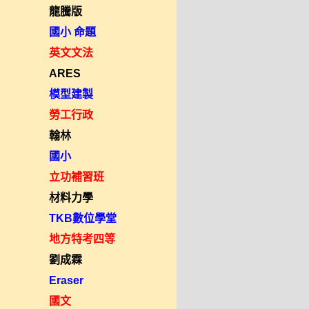
龍騰版
國小 命題
英文文法
ARES
模型建製
勞工行政
翰林
國小
立功補習班
材料力學
TKB數位學堂
地方特考四等
劉成霖
Eraser
國文