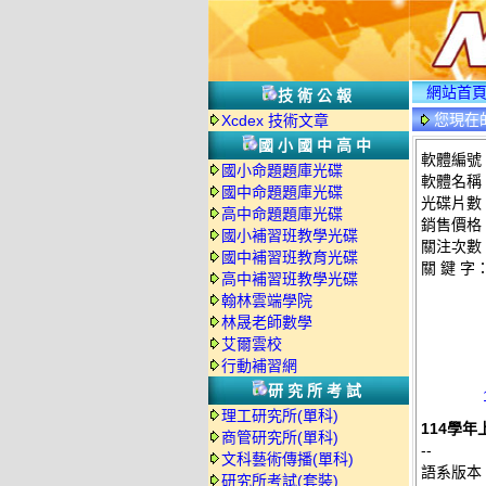
網站首
技術公報
您現在
Xcdex 技術文章
國小國中高中
軟體編號：
國小命題題庫光碟
軟體名稱：
國中命題題庫光碟
光碟片數
高中命題題庫光碟
銷售價格：
國小補習班教學光碟
關注次數
國中補習班教育光碟
關 鍵 字
高中補習班教學光碟
翰林雲端學院
林晟老師數學
艾爾雲校
行動補習網
研究所考試
理工研究所(單科)
114學年
商管研究所(單科)
--
文科藝術傳播(單科)
語系版本
研究所考試(套裝)