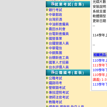
光碟片數
就業考試(合集)
安裝說明
銀行考試
系統支援：
中華郵政
軟體類型
台灣菸酒
更新日期：2
中油新進僱員
--
農田水利會
台電新進僱員
114學年
國營事業
台鐵營運人員
--
中華電信
中鋼集團
相關商品:
台糖新進工員
110學年
國軍人才招募
111學年
台水評價人員
109學年
公職國考(套裝)
110學
公職考試
講義) 1-
鐵路特考
113學年
警察類考試
專技證照考試
律師法官考試
教職考試
調查局.國安局.外交人員